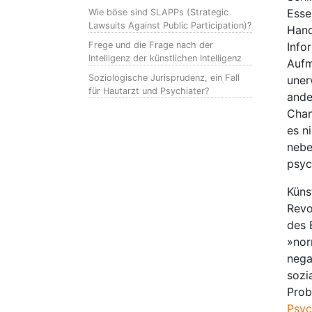
Esse
Wie böse sind SLAPPs (Strategic
Lawsuits Against Public Participation)?
Hand
Frege und die Frage nach der
Info
Intelligenz der künstlichen Intelligenz
Aufm
Soziologische Jurisprudenz, ein Fall
uner
für Hautarzt und Psychiater?
ande
Chan
es n
nebe
psyc
Küns
Revo
des 
»nor
nega
sozi
Prob
Psyc