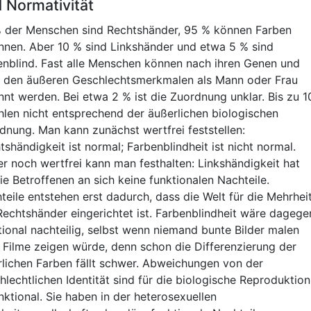
 Normativität
 der Menschen sind Rechtshänder, 95 % können Farben
nnen. Aber 10 % sind Linkshänder und etwa 5 % sind
enblind. Fast alle Menschen können nach ihren Genen und
 den äußeren Geschlechtsmerkmalen als Mann oder Frau
nnt werden. Bei etwa 2 % ist die Zuordnung unklar. Bis zu 1
hlen nicht entsprechend der äußerlichen biologischen
dnung. Man kann zunächst wertfrei feststellen:
tshändigkeit ist normal; Farbenblindheit ist nicht normal.
r noch wertfrei kann man festhalten: Linkshändigkeit hat
die Betroffenen an sich keine funktionalen Nachteile.
teile entstehen erst dadurch, dass die Welt für die Mehrhei
Rechtshänder eingerichtet ist. Farbenblindheit wäre dagege
tional nachteilig, selbst wenn niemand bunte Bilder malen
 Filme zeigen würde, denn schon die Differenzierung der
rlichen Farben fällt schwer. Abweichungen von der
hlechtlichen Identität sind für die biologische Reproduktion
nktional. Sie haben in der heterosexuellen