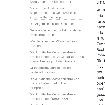
und
Ansatzpunkt der Rechtskritik
Braucht das Postulat der
90 %
Allgemeinheit des Gesetzes eine
erke
ethische Begründung?
farb
Die Allgemeinheit des Gesetzes
nach
Generalisierung und Individualisierung
erka
im Rechtsdenken
% fü
Was Juristen über Wissen wissen
Zuor
müssen
Rech
Die Juristische Methodenlehre von
Imme
Francis Lieber. Teil 2: Construction als
für 
loyaler Umgang mit dem Gesetz
Nach
Grundstückszufahrten sollen
der 
besteuert werden
funk
Die Juristische Methodenlehre von
oder
Francis Lieber. Teil 1: Die
Interpretation
natü
gesc
Die Juristische Methodenlehre von
Francis Lieber (1800-1872)
unfu