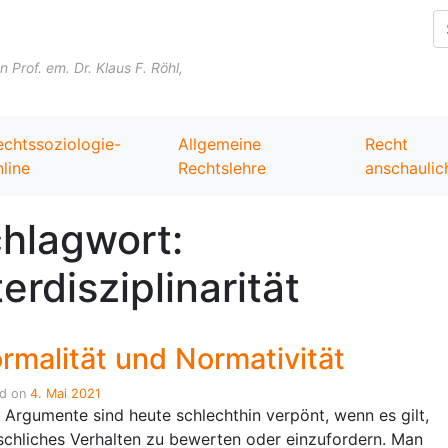
Skip to content
Prof. em. Dr. Klaus F. Röhl,
echtssoziologie-
Allgemeine
Recht
line
Rechtslehre
anschaulic
hlagwort:
terdisziplinarität
rmalität und Normativität
ed on
4. Mai 2021
 Argumente sind heute schlechthin verpönt, wenn es gilt,
chliches Verhalten zu bewerten oder einzufordern. Man