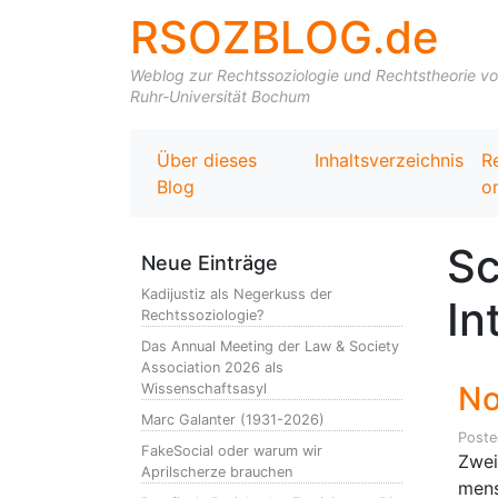
RSOZBLOG.de
Weblog zur Rechtssoziologie und Rechtstheorie von 
Ruhr-Universität Bochum
Über dieses
Inhaltsverzeichnis
R
Blog
on
Sc
Neue Einträge
Kadijustiz als Negerkuss der
In
Rechtssoziologie?
Das Annual Meeting der Law & Society
Association 2026 als
No
Wissenschaftsasyl
Marc Galanter (1931-2026)
Post
FakeSocial oder warum wir
Zwei
Aprilscherze brauchen
mens