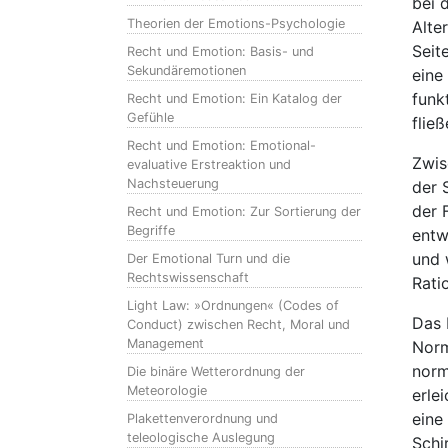
bei d
Theorien der Emotions-Psychologie
Alte
Seit
Recht und Emotion: Basis- und
Sekundäremotionen
eine
funk
Recht und Emotion: Ein Katalog der
Gefühle
flie
Recht und Emotion: Emotional-
Zwis
evaluative Erstreaktion und
Nachsteuerung
der 
der 
Recht und Emotion: Zur Sortierung der
Begriffe
entw
und 
Der Emotional Turn und die
Rechtswissenschaft
Rati
Light Law: »Ordnungen« (Codes of
Das 
Conduct) zwischen Recht, Moral und
Management
Norm
norm
Die binäre Wetterordnung der
Meteorologie
erle
eine
Plakettenverordnung und
teleologische Auslegung
Schi