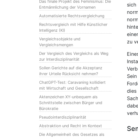
Das finale Projekt des Feminismus: Die
sich
Entmännlichung der Vornamen
norm
Automatisierte Rechtsvergleichung
norm
Rechtsvergleich mit Hilfe Künstlicher
hinte
Intelligenz (KI)
ein
Vergleichsobjekte und
zu v
Vergleichsmengen
Eine
Der Vergleich des Vergleichs als Weg
zur Interdisziplinarität
Inst
Sollen Gerichte auf die Akzeptanz
Verb
ihrer Urteile Rücksicht nehmen?
Sein
ChatGPT-Test: Caravaning kollidiert
Ford
mit Wirtschaft und Gesellschaft
dies
Aktenzeichen XY-unbequem als
Sach
Schnittstelle zwischen Bürger und
dabe
Bürokratie
verh
Pseudointerdisziplinarität
Abstraktion und Recht im Kontext
Sem
Die Allgemeinheit des Gesetzes als