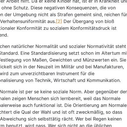
er Arbeit hilft. Da er keine Kinder hat, ist er in Krankheit un
r ohne Schutz. Diese negativen Konsequenzen, die von
en der Umgebung nicht als Strafen gemeint sind, reichen fü
 Verhaltensuniformität aus.
[2]
Der Übergang von bloß
tionaler Konformität zu sozialem Konformitätsdruck ist
ßend.
chen natürlicher Normalität und sozialer Normativität steht
Standard. Eine Standardisierung setzt schon im Altertum mi
Festlegung von Maßen, Gewichten und Münzwerten ein. Sie
ickelt sich in der Neuzeit im Militär und bei Manufakturen,
wird zum unverzichtbaren Instrument für die
onalisierung von Technik, Wirtschaft und Kommunikation.
Normale ist per se keine soziale Norm. Aber gegenüber de
alen zeigen Menschen sich lernbereit, weil das Normale
alerweise auch funktional ist. Die Orientierung am Normal
ichtert die Qual der Wahl und ist oft zweckmäßig, so dass
 Abweichung sich selbsttätig rächt. Wer bei Regen keinen
rm benutzt, wird nass. Wer sich nicht an die üblichen