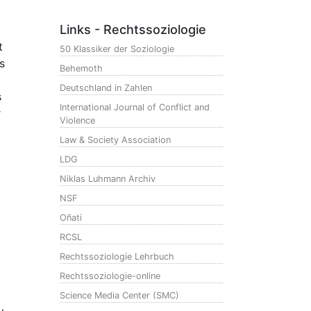
Links - Rechtssoziologie
t
50 Klassiker der Soziologie
s
Behemoth
Deutschland in Zahlen
s
International Journal of Conflict and
r
Violence
Law & Society Association
LDG
Niklas Luhmann Archiv
NSF
Oñati
RCSL
Rechtssoziologie Lehrbuch
Rechtssoziologie-online
Science Media Center (SMC)