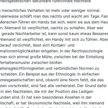
heitsgesellschaft sekundäre funktionale Nachteile
 menschliches Verhalten ist mehr oder weniger normal.
alerweise schläft man des nachts und wacht am Tage. Fas
 Menschen führen ein Handy bei sich, wenn sie aus dem Hau
n. Niemand ist verpflichtet, nachts zu schlafen. Aber wer
t gerade Nachtarbeiter ist, kann sonst kaum etwas Bessere
 Niemand ist verpflichtet, ein Handy mit sich zu führen. Abe
darauf verzichtet, lässt sich Kontakt- und
rmationsmöglichkeiten entgehen. In der Rechtssoziologie
man sich einmal große Mühe, zwischen bei der Einteilung
Verhaltensmuster zwischen bloßen
altensgleichförmigkeiten und verbindlichen Normen zu
rscheiden. Ein Beispiel aus der Ethnologie: In einfachen
mesgesellschaften sind, obwohl eine Norm fehlt, die das
aten vorschreibt, sind fast alle verheiratet. Der Grund dafür
t in den Nachteilen, die mit der Position des Ledigen
unden sind. Er hat kein besonderes Ansehen in der
llschaft, er hat ökonomische Nachteile, weil ihm niemand