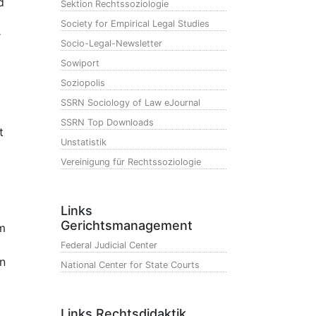
d
Sektion Rechtssoziologie
Society for Empirical Legal Studies
r
Socio-Legal-Newsletter
Sowiport
Soziopolis
SSRN Sociology of Law eJournal
SSRN Top Downloads
t
Unstatistik
Vereinigung für Rechtssoziologie
Links
Gerichtsmanagement
m
Federal Judicial Center
en
National Center for State Courts
Links Rechtsdidaktik