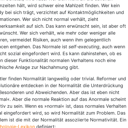
nzeiten hält, wird schwer eine Mahlzeit finden. Wer kein
y bei sich trägt, verzichtet auf Kontaktmöglichkeiten und
rmationen. Wer sich nicht normal verhält, zieht
erksamkeit auf sich. Das kann erwünscht sein, ist aber oft
wünscht. Wer sich verhält, wie mehr oder weniger alle
ren, vermeidet Risiken, auch wenn ihm gelegentlich
cen entgehen. Das Normale ist
self-executing
, auch wenn
icht sozial eingefordert wird. Es kann dahinstehen, ob es
n dieser Funktionalität normalen Verhaltens noch eine
hische Anlage zur Nachahmung gibt.
tler finden Normalität langweilig oder trivial. Reformer und
lutionäre entdecken in der Normalität die Unterdrückung
Besonderen und Abweichenden. Aber das ist eben nicht
mal«. Aber die normale Reaktion auf das Anormale scheint
tiv zu sein. Wenn es »normal« ist, dass normales Verhalten
al eingefordert wird, so wird Normalität zum Problem. Das
lem ist die mit der Normalität assoziierte Normativität. Ein
hologie-Lexikon
definiert: