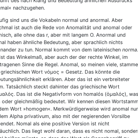
unft des nach Klang und Bedeutung ähnlichen Ausdrucks
mal« nachzugehen.
ufig sind uns die Vokabeln normal und anormal. Aber
hmal ist auch die Rede von Anomalität und anomal oder
isch, alle ohne das r, aber mit langem O. Anormal und
al haben ähnliche Bedeutung, aber sprachlich nichts
inander zu tun. Normal kommt von dem lateinischen
norma
ist das Winkelmaß, aber auch der der rechte Winkel, im
tragenen Sinne die Regel. Anomal, so meinen viele, stamme
griechischen Wort νόμος = Gesetz. Das könnte die
utungsähnlichkeit erklären. Aber das ist ein verbreiteter
um. Tatsächlich steckt dahinter das griechische Wort
αλός. Das ist die Negativform von homalós (ὁμαλός), wa
 oder gleichmäßig bedeutet. Wir kennen diesen Wortstam
dem Wort »homogen«. Merkwürdigerweise wird anomal nur
dem Alpha privativum, also mit der negierenden Vorsilbe
endet. Nomal als eine positive Version ist nicht
äuchlich. Das liegt wohl daran, dass es nicht nomal, sonder