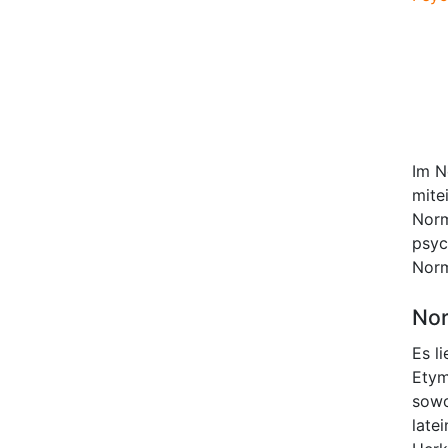
Im N
mite
Norm
psyc
Norm
Nor
Es l
Etym
sowo
late