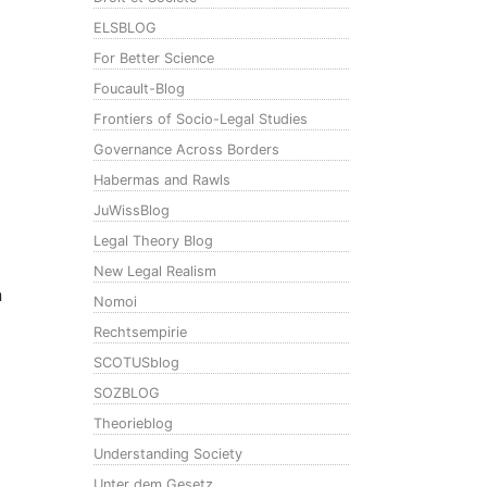
ELSBLOG
For Better Science
Foucault-Blog
Frontiers of Socio-Legal Studies
Governance Across Borders
Habermas and Rawls
JuWissBlog
Legal Theory Blog
New Legal Realism
n
Nomoi
Rechtsempirie
SCOTUSblog
SOZBLOG
Theorieblog
Understanding Society
Unter dem Gesetz