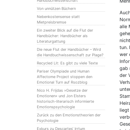
Mehr
Handbuchwissenschaft
Von unnützen Büchern
Auch
Nebenkostensense statt
Norm
Mietpreisbremse
alle
Ein zweiter Blick auf die Flut der
gehe
Handbücher: Handbücher als
nich
Literaturgattung
tun.
Die neue Flut der Handbücher – Wird
wer 
die Handbuchwissenschaft zur Plage?
Info
Recycled Lit: Es gibt zu viele Texte
gab 
Pariser Olympiade und Human
der 
Affectome Project stoppen den
Verh
Emotional Turn auf Rsozblog
unte
Nico H. Frijdas »Gesetze der
Stam
Emotionen« und Jon Elsters
historisch-literarisch informierte
Heir
Emotionspsychologie
lieg
Zurück zu den Emotionstheorien der
verb
Psychologie
Gese
Exkurs zu Descartes‘ Irrtum