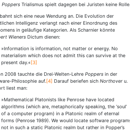
.
Poppers
Trialismus spielt dagegen bei Juristen keine Rolle
bahnt sich eine neue Wendung an. Die Evolution der
tlichen Intelligenz verlangt nach einer Einordnung des
omens in geläufige Kategorien. Als Scharnier könnte
ert Wieners
Dictum dienen:
»Information is information, not matter or energy. No
materialism which does not admit this can survive at the
present day.«
[3]
n 2008 tauchte die Drei-Welten-Lehre
Poppers
in der
ware-Philosophie auf.
[4]
Darauf beriefen sich
Northover
u.
ort liest man:
»Mathematical Platonists like Penrose have located
algorithms (which are, metaphorically speaking, the ‘soul’
of a computer program) in a Platonic realm of eternal
forms (Penrose 1989). We would locate software program
not in such a static Platonic realm but rather in Popper’s