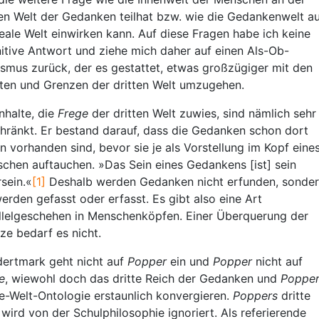
ten Welt der Gedanken teilhat bzw. wie die Gedankenwelt a
reale Welt einwirken kann. Auf diese Fragen habe ich keine
nitive Antwort und ziehe mich daher auf einen Als-Ob-
lismus zurück, der es gestattet, etwas großzügiger mit den
lten und Grenzen der dritten Welt umzugehen.
Inhalte, die
Frege
der dritten Welt zuwies, sind nämlich sehr
hränkt. Er bestand darauf, dass die Gedanken schon dort
n vorhanden sind, bevor sie je als Vorstellung im Kopf eine
chen auftauchen. »Das Sein eines Gedankens [ist] sein
sein.«
[1]
Deshalb werden Gedanken nicht erfunden, sonde
werden gefasst oder erfasst. Es gibt also eine Art
llelgeschehen in Menschenköpfen. Einer Überquerung der
ze bedarf es nicht.
ertmark geht nicht auf
Popper
ein und
Popper
nicht auf
e
, wiewohl doch das dritte Reich der Gedanken und
Popper
te-Welt-Ontologie erstaunlich konvergieren.
Poppers
dritte
 wird von der Schulphilosophie ignoriert. Als referierende