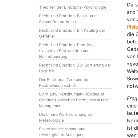
Dars
Theorien der Emotions-Psychologie
and 
Recht und Emotion: Basis- und
von
Sekundäremotionen
Phil
Recht und Emotion: Ein Katalog der
die 
Gefühle
beto
Recht und Emotion: Emotional-
Geda
evaluative Erstreaktion und
von 
Nachsteuerung
»evo
Recht und Emotion: Zur Sortierung der
Welt
Begriffe
Sowe
Der Emotional Turn und die
notw
Rechtswissenschaft
Light Law: »Ordnungen« (Codes of
Freg
Conduct) zwischen Recht, Moral und
eine
Management
laut
Die binäre Wetterordnung der
Norm
Meteorologie
ist 
Plakettenverordnung und
wenn
teleologische Auslegung