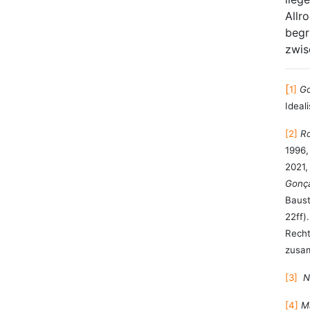
Allr
begr
zwi
[
1]
Go
Ideal
[2]
Ro
1996,
2021,
Gonç
Baust
22ff)
Recht
zusam
[3]
N
[4]
M