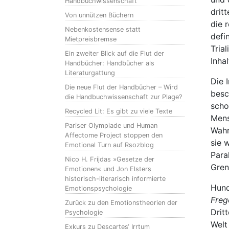
Handbuchwissenschaft
drit
Von unnützen Büchern
die 
Nebenkostensense statt
defi
Mietpreisbremse
Tria
Ein zweiter Blick auf die Flut der
Inha
Handbücher: Handbücher als
Literaturgattung
Die 
Die neue Flut der Handbücher – Wird
besc
die Handbuchwissenschaft zur Plage?
scho
Recycled Lit: Es gibt zu viele Texte
Mens
Pariser Olympiade und Human
Wahr
Affectome Project stoppen den
sie 
Emotional Turn auf Rsozblog
Para
Nico H. Frijdas »Gesetze der
Gren
Emotionen« und Jon Elsters
historisch-literarisch informierte
Hund
Emotionspsychologie
Freg
Zurück zu den Emotionstheorien der
Drit
Psychologie
Welt
Exkurs zu Descartes‘ Irrtum