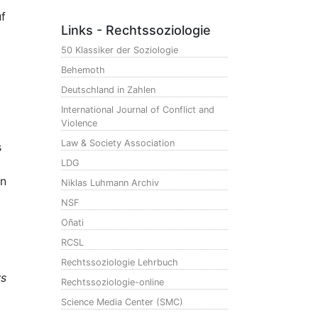
uf
Links - Rechtssoziologie
50 Klassiker der Soziologie
Behemoth
Deutschland in Zahlen
International Journal of Conflict and
Violence
Law & Society Association
s
LDG
rn
Niklas Luhmann Archiv
NSF
Oñati
RCSL
Rechtssoziologie Lehrbuch
s
Rechtssoziologie-online
Science Media Center (SMC)