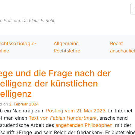
Skip to content
Prof. em. Dr. Klaus F. Röhl,
echtssoziologie-
Allgemeine
Recht
line
Rechtslehre
anschaulic
ege und die Frage nach der
telligenz der künstlichen
telligenz
ed on
2. Februar 2024
b ein Nachtrag zum
Posting vom 21. Mai 2023.
Im Internet
et man einen
Text von
Fabian Hundertmark
,
anscheinend
 studentische Arbeit des
angehenden Philosophen,
mit der
schrift »Frege und sein Reich der Gedanken«. Er bietet ein