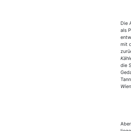
Die 
als 
entw
mit 
zurü
Kähl
die 
Geda
Tann
Wien
Aber
lieg