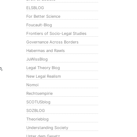
ELSBLOG
For Better Science
Foucault-Blog
Frontiers of Socio-Legal Studies
Governance Across Borders
Habermas and Rawls
JuWissBlog
n,
Legal Theory Blog
New Legal Realism
Nomoi
Rechtsempirie
SCOTUSblog
SOZBLOG
Theorieblog
Understanding Society
Unter dem Gesetz