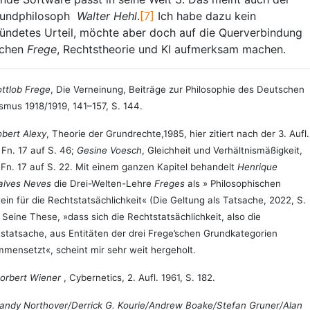
oundphilosoph
Walter Hehl
.
[7]
Ich habe dazu kein
ündetes Urteil, möchte aber doch auf die Querverbindung
schen
Frege
, Rechtstheorie und KI aufmerksam machen.
ttlob Frege
, Die Verneinung, Beiträge zur Philosophie des Deutschen
ismus 1918/1919, 141–157, S. 144.
bert Alexy
, Theorie der Grundrechte,1985, hier zitiert nach der 3. Aufl.
 Fn. 17 auf S. 46;
Gesine Voesch
, Gleichheit und Verhältnismäßigkeit,
 Fn. 17 auf S. 22. Mit einem ganzen Kapitel behandelt
Henrique
alves Neves
die Drei-Welten-Lehre
Freges
als » Philosophischen
ein für die Rechtstatsächlichkeit« (Die Geltung als Tatsache, 2022, S.
. Seine These, »dass sich die Rechtstatsächlichkeit, also die
statsache, aus Entitäten der drei Frege’schen Grundkategorien
mensetzt«, scheint mir sehr weit hergeholt.
orbert Wiener
, Cybernetics, 2. Aufl. 1961, S. 182.
andy Northover/Derrick G. Kourie/Andrew Boake/Stefan Gruner/Alan