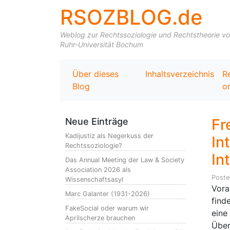
RSOZBLOG.de
Weblog zur Rechtssoziologie und Rechtstheorie von 
Ruhr-Universität Bochum
Über dieses
Inhaltsverzeichnis
R
Blog
on
Fr
Neue Einträge
Kadijustiz als Negerkuss der
In
Rechtssoziologie?
In
Das Annual Meeting der Law & Society
Association 2026 als
Post
Wissenschaftsasyl
Vora
Marc Galanter (1931-2026)
find
FakeSocial oder warum wir
eine
Aprilscherze brauchen
Über