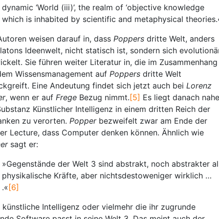
dynamic ‘World (iii)’, the realm of ‘objective knowledge
which is inhabited by scientific and metaphysical theories.
Autoren weisen darauf in, dass
Poppers
dritte Welt, anders
Platons Ideenwelt, nicht statisch ist, sondern sich evolutionä
ickelt. Sie führen weiter Literatur in, die im Zusammenhang
dem Wissensmanagement auf
Poppers
dritte Welt
ckgreift. Eine Andeutung findet sich jetzt auch bei
Lorenz
er
, wenn er auf
Frege
Bezug nimmt.
[5]
Es liegt danach nahe
Substanz Künstlicher Intelligenz in einem dritten Reich der
nken zu verorten.
Popper
bezweifelt zwar am Ende der
er Lecture, dass Computer denken können. Ähnlich wie
er
sagt er:
»Gegenstände der Welt 3 sind abstrakt, noch abstrakter al
physikalische Kräfte, aber nichtsdestoweniger wirklich …
.«
[6]
 künstliche Intelligenz oder vielmehr die ihr zugrunde
ende Software passt in seine Welt 3. Das meint auch der