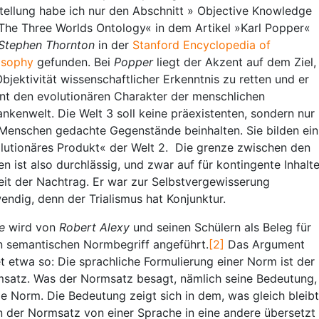
tellung habe ich nur den Abschnitt » Objective Knowledge
The Three Worlds Ontology« in dem Artikel »Karl Popper«
Stephen Thornton
in der
Stanford Encyclopedia of
osophy
gefunden. Bei
Popper
liegt der Akzent auf dem Ziel,
Objektivität wissenschaftlicher Erkenntnis zu retten und er
nt den evolutionären Charakter der menschlichen
nkenwelt. Die Welt 3 soll keine präexistenten, sondern nur
Menschen gedachte Gegenstände beinhalten. Sie bilden ein
lutionäres Produkt« der Welt 2. Die grenze zwischen den
en ist also durchlässig, und zwar auf für kontingente Inhalte
it der Nachtrag. Er war zur Selbstvergewisserung
endig, denn der Trialismus hat Konjunktur.
e
wird von
Robert Alexy
und seinen Schülern als Beleg für
n semantischen Normbegriff angeführt.
[2]
Das Argument
et etwa so: Die sprachliche Formulierung einer Norm ist der
satz. Was der Normsatz besagt, nämlich seine Bedeutung,
die Norm. Die Bedeutung zeigt sich in dem, was gleich bleibt
 der Normsatz von einer Sprache in eine andere übersetzt