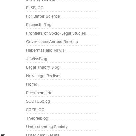
ELSBLOG
For Better Science
Foucault-Blog
Frontiers of Socio-Legal Studies
Governance Across Borders
Habermas and Rawls
JuWissBlog
Legal Theory Blog
New Legal Realism
Nomoi
Rechtsempirie
SCOTUSblog
SOZBLOG
Theorieblog
Understanding Society
der
Unter dem Gesetz