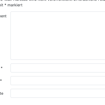
mit
*
markiert
ent
e
*
*
te