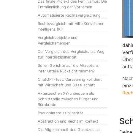
Das finale Projekt des Feminismus: Die
Entmännlichung der Vornamen
Automatisierte Rechtsvergleichung
Rechtsvergleich mit Hilfe Künstlicher
Intelligenz (KI)
Vergleichsobjekte und
Vergleichsmengen
dahi
Der Vergleich des Vergleichs als Weg
Verf
zur Interdisziplinarität
Über
Sollen Gerichte auf die Akzeptanz
auft
ihrer Urteile Rücksicht nehmen?
Nach
ChatGPT-Test: Caravaning kollidiert
einz
mit Wirtschaft und Gesellschaft
Rech
Aktenzeichen XY-unbequem als
Schnittstelle zwischen Bürger und
Bürokratie
Pseudointerdisziplinarität
Sch
Abstraktion und Recht im Kontext
Die Allgemeinheit des Gesetzes als
Deine 