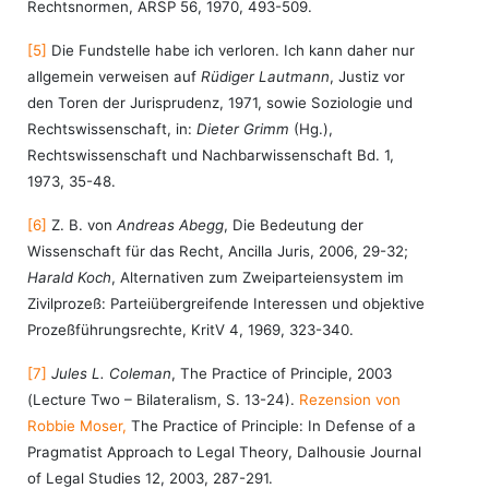
Rechtsnormen, ARSP 56, 1970, 493-509.
[5]
Die Fundstelle habe ich verloren. Ich kann daher nur
allgemein verweisen auf
Rüdiger Lautmann
, Justiz vor
den Toren der Jurisprudenz, 1971, sowie Soziologie und
Rechtswissenschaft, in:
Dieter Grimm
(Hg.),
Rechtswissenschaft und Nachbarwissenschaft Bd. 1,
1973, 35-48.
[6]
Z. B. von
Andreas Abegg
, Die Bedeutung der
Wissenschaft für das Recht, Ancilla Juris, 2006, 29-32;
Harald Koch
, Alternativen zum Zweiparteiensystem im
Zivilprozeß: Parteiübergreifende Interessen und objektive
Prozeßführungsrechte, KritV 4, 1969, 323-340.
[7]
Jules L. Coleman
, The Practice of Principle, 2003
(Lecture Two – Bilateralism, S. 13-24).
Rezension von
Robbie Moser,
The Practice of Principle: In Defense of a
Pragmatist Approach to Legal Theory, Dalhousie Journal
of Legal Studies 12, 2003, 287-291.