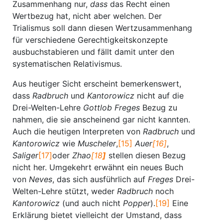
Zusammenhang nur,
dass
das Recht einen
Wertbezug hat, nicht aber welchen. Der
Trialismus soll dann diesen Wertzusammenhang
für verschiedene Gerechtigkeitskonzepte
ausbuchstabieren und fällt damit unter den
systematischen Relativismus.
Aus heutiger Sicht erscheint bemerkenswert,
dass
Radbruch
und
Kantorowicz
nicht auf die
Drei-Welten-Lehre
Gottlob Freges
Bezug zu
nahmen, die sie anscheinend gar nicht kannten.
Auch die heutigen Interpreten von
Radbruch
und
Kantorowicz
wie
Muscheler
,
[15]
Auer
[16]
,
Saliger
[17]
oder
Zhao
[18
]
stellen diesen Bezug
nicht her. Umgekehrt erwähnt ein neues Buch
von
Neves
, das sich ausführlich auf
Freges
Drei-
Welten-Lehre stützt, weder
Radbruch
noch
Kantorowicz
(und auch nicht
Popper
).
[19]
Eine
Erklärung bietet vielleicht der Umstand, dass