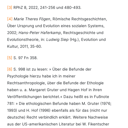
[3]
RPhZ 8, 2022, 241-256 und 480-493.
[4]
Marie Theres Fögen
, Römische Rechtsgeschichten,
Über Ursprung und Evolution eines sozialen Systems,
2002;
Hans-Peter Haferkamp
, Rechtsgeschichte und
Evolutionstheorie, in:
Ludwig Siep
(Hg.), Evolution und
Kultur, 2011, 35-60.
[5]
S. 97 Fn 358.
[6]
S. 998 ist zu lesen: » Über die Befunde der
Psychologie hierzu habe ich in meiner
Rechtsanthropologie, über die Befunde der Ethologie
haben u. a. Margaret Gruter und Hagen Hof in ihren
Veröffentlichungen berichtet.« Dazu heißt es in Fußnote
781: » Die ethologischen Befunde haben M. Gruter (1976;
1993) und H. Hof (1996) ebenfalls als für das (nicht nur
deutsche) Recht verbindlich erklärt. Weitere Nachweise
aus der US-amerikanischen Literatur bei W. Fikentscher