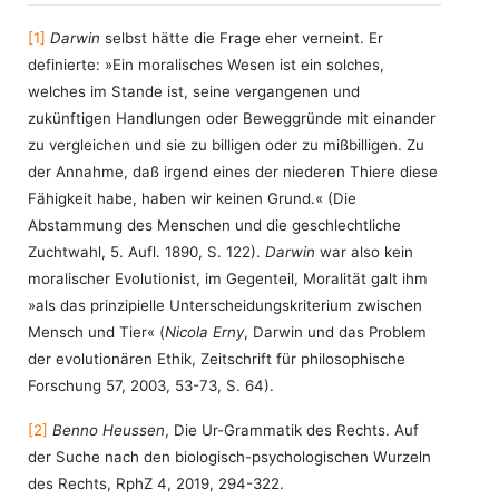
[1]
Darwin
selbst hätte die Frage eher verneint. Er
definierte: »Ein moralisches Wesen ist ein solches,
welches im Stande ist, seine vergangenen und
zukünftigen Handlungen oder Beweggründe mit einander
zu vergleichen und sie zu billigen oder zu mißbilligen. Zu
der Annahme, daß irgend eines der niederen Thiere diese
Fähigkeit habe, haben wir keinen Grund.« (Die
Abstammung des Menschen und die geschlechtliche
Zuchtwahl, 5. Aufl. 1890, S. 122).
Darwin
war also kein
moralischer Evolutionist, im Gegenteil, Moralität galt ihm
»als das prinzipielle Unterscheidungskriterium zwischen
Mensch und Tier« (
Nicola Erny
, Darwin und das Problem
der evolutionären Ethik, Zeitschrift für philosophische
Forschung 57, 2003, 53-73, S. 64).
[2]
Benno Heussen
, Die Ur-Grammatik des Rechts. Auf
der Suche nach den biologisch-psychologischen Wurzeln
des Rechts, RphZ 4, 2019, 294-322.