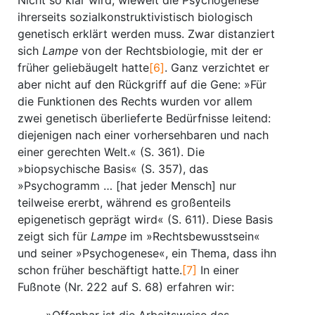
Nicht so klar wird, wieweit die Psychogenese
ihrerseits sozialkonstruktivistisch biologisch
genetisch erklärt werden muss. Zwar distanziert
sich
Lampe
von der Rechtsbiologie, mit der er
früher geliebäugelt hatte
[6]
. Ganz verzichtet er
aber nicht auf den Rückgriff auf die Gene: »Für
die Funktionen des Rechts wurden vor allem
zwei genetisch überlieferte Bedürfnisse leitend:
diejenigen nach einer vorhersehbaren und nach
einer gerechten Welt.« (S. 361). Die
»biopsychische Basis« (S. 357), das
»Psychogramm … [hat jeder Mensch] nur
teilweise ererbt, während es großenteils
epigenetisch geprägt wird« (S. 611). Diese Basis
zeigt sich für
Lampe
im »Rechtsbewusstsein«
und seiner »Psychogenese«, ein Thema, dass ihn
schon früher beschäftigt hatte.
[7]
In einer
Fußnote (Nr. 222 auf S. 68) erfahren wir: