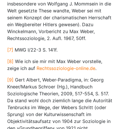
insbesondere von Wolfgang J. Mommsein in die
Welt gesetzte These wandte, Weber sei mit
seinem Konzept der charismatischen Herrschaft
ein Wegbereiter Hitlers gewesen). Dazu
Winckelmann, Vorbericht zu Max Weber,
Rechtssoziologie, 2. Aufl. 1967, 50ff.
[7]
MWG I/22-3 S. 141f.
[8]
Wie ich sie mir mit Max Weber vorstelle,
zeige ich auf
Rechtssoziologie-online.de
.
[9]
Gert Albert, Weber-Paradigma, in: Georg
Kneer/Markus Schroer (Hg.), Handbuch
Soziologische Theorien, 2009, 517-554, S. 517.
Da stand wohl doch ziemlich lange die Autorität
Tenbrucks
im Wege, der Webers Schritt (oder
Sprung) von der Kulturwissenschaft im
Objektivitätsaufsatz von 1904 zur Soziologie in
den »Grundbegriffen« von 1921 nicht