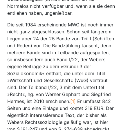
Normalos nicht verfügbar und, wenn sie sie denn
entliehen haben, ungenießbar.
Die seit 1984 erscheinende MWG ist noch immer
nicht ganz abgeschlossen. Schon seit längerem
liegen aber 24 der 25 Bände von Teil I (Schriften
und Reden) vor. Die Bandzählung täuscht, denn
mehrere Bände sind in Teilbände aufgespalten,
so insbesondere auch Band I/22, der Webers
eigene Beiträge zu dem »Grundriß der
Sozialökonomik« enthält, die unter dem Titel
»Wirtschaft und Gesellschaft« (WuG) vertraut
sind. Der Teilband I/22, 3 mit dem Untertitel
»Recht«, hg. von Werner Gephart und Siegfried
Hermes, ist 2010 erschienen.
[1]
Er umfasst 842
Seiten und eine Einlage und kostet 319 EUR. Der
eigentlich interessierende Text, der bisher als
Webers Rechtssoziologie geläufig war, ist hier
von S.191-247 und von S. 274-639 abgedruckt.