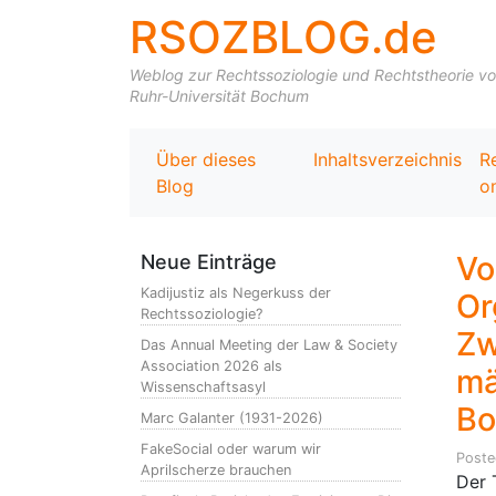
RSOZBLOG.de
Weblog zur Rechtssoziologie und Rechtstheorie von 
Ruhr-Universität Bochum
Über dieses
Inhaltsverzeichnis
R
Blog
on
Vo
Neue Einträge
Kadijustiz als Negerkuss der
Or
Rechtssoziologie?
Zw
Das Annual Meeting der Law & Society
Association 2026 als
mä
Wissenschaftsasyl
Bo
Marc Galanter (1931-2026)
FakeSocial oder warum wir
Post
Aprilscherze brauchen
Der 