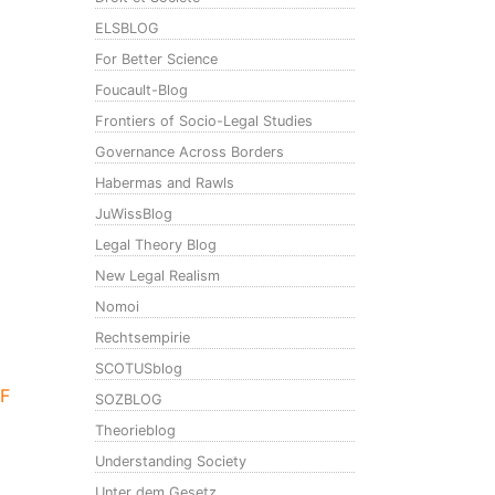
ELSBLOG
For Better Science
Foucault-Blog
Frontiers of Socio-Legal Studies
Governance Across Borders
Habermas and Rawls
JuWissBlog
Legal Theory Blog
New Legal Realism
Nomoi
Rechtsempirie
SCOTUSblog
F
SOZBLOG
Theorieblog
Understanding Society
Unter dem Gesetz