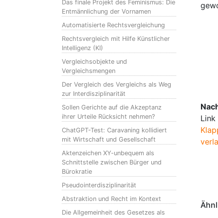
Das finale Projekt des Feminismus: Die
gewo
Entmännlichung der Vornamen
Automatisierte Rechtsvergleichung
Rechtsvergleich mit Hilfe Künstlicher
Intelligenz (KI)
Vergleichsobjekte und
Vergleichsmengen
Der Vergleich des Vergleichs als Weg
zur Interdisziplinarität
Nach
Sollen Gerichte auf die Akzeptanz
ihrer Urteile Rücksicht nehmen?
Link
Klap
ChatGPT-Test: Caravaning kollidiert
mit Wirtschaft und Gesellschaft
verl
Aktenzeichen XY-unbequem als
Schnittstelle zwischen Bürger und
Bürokratie
Pseudointerdisziplinarität
Abstraktion und Recht im Kontext
Ähnl
Die Allgemeinheit des Gesetzes als