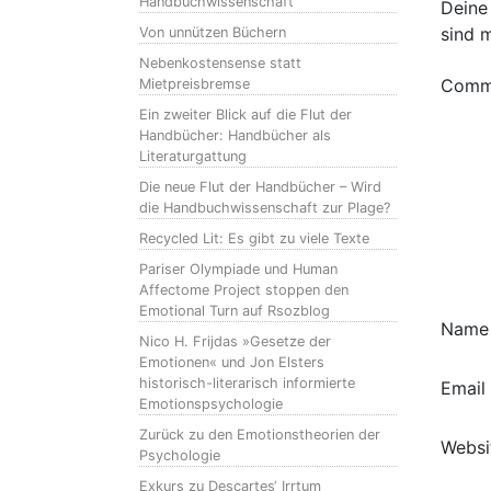
Handbuchwissenschaft
Deine 
sind 
Von unnützen Büchern
Nebenkostensense statt
Comm
Mietpreisbremse
Ein zweiter Blick auf die Flut der
Handbücher: Handbücher als
Literaturgattung
Die neue Flut der Handbücher – Wird
die Handbuchwissenschaft zur Plage?
Recycled Lit: Es gibt zu viele Texte
Pariser Olympiade und Human
Affectome Project stoppen den
Emotional Turn auf Rsozblog
Nam
Nico H. Frijdas »Gesetze der
Emotionen« und Jon Elsters
historisch-literarisch informierte
Email
Emotionspsychologie
Zurück zu den Emotionstheorien der
Websi
Psychologie
Exkurs zu Descartes‘ Irrtum