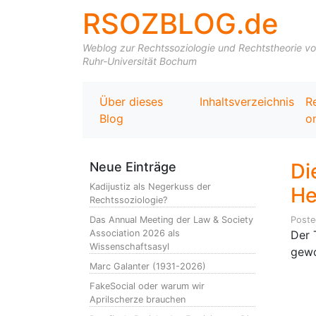
RSOZBLOG.de
Weblog zur Rechtssoziologie und Rechtstheorie von 
Ruhr-Universität Bochum
Über dieses
Inhaltsverzeichnis
R
Blog
on
Di
Neue Einträge
Kadijustiz als Negerkuss der
He
Rechtssoziologie?
Das Annual Meeting der Law & Society
Post
Association 2026 als
Der 
Wissenschaftsasyl
gewo
Marc Galanter (1931-2026)
FakeSocial oder warum wir
Aprilscherze brauchen