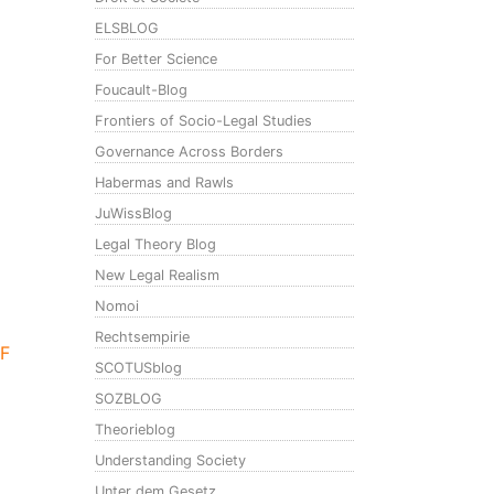
ELSBLOG
For Better Science
Foucault-Blog
Frontiers of Socio-Legal Studies
Governance Across Borders
Habermas and Rawls
JuWissBlog
Legal Theory Blog
New Legal Realism
Nomoi
Rechtsempirie
F
SCOTUSblog
SOZBLOG
Theorieblog
Understanding Society
Unter dem Gesetz