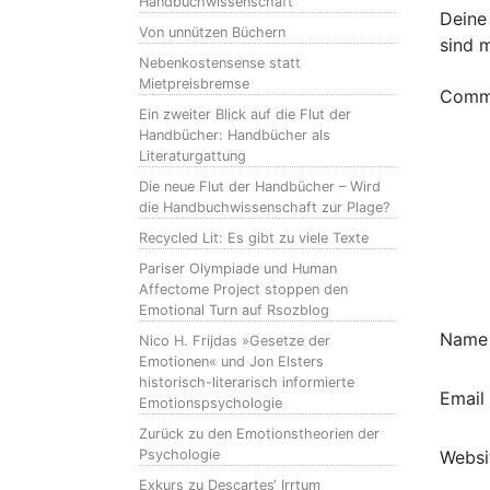
Handbuchwissenschaft
Deine 
Von unnützen Büchern
sind 
Nebenkostensense statt
Mietpreisbremse
Comm
Ein zweiter Blick auf die Flut der
Handbücher: Handbücher als
Literaturgattung
Die neue Flut der Handbücher – Wird
die Handbuchwissenschaft zur Plage?
Recycled Lit: Es gibt zu viele Texte
Pariser Olympiade und Human
Affectome Project stoppen den
Emotional Turn auf Rsozblog
Nam
Nico H. Frijdas »Gesetze der
Emotionen« und Jon Elsters
historisch-literarisch informierte
Email
Emotionspsychologie
Zurück zu den Emotionstheorien der
Psychologie
Websi
Exkurs zu Descartes‘ Irrtum