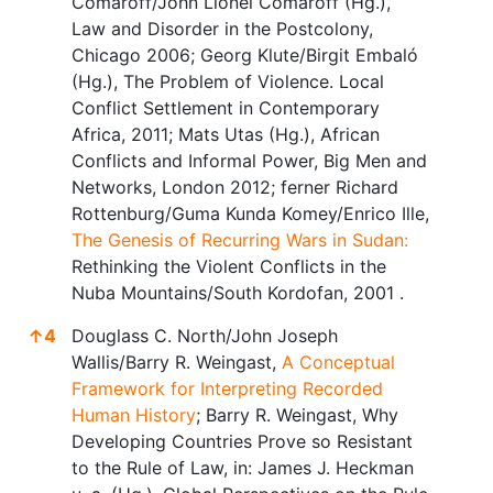
Comaroff/John Lionel Comaroff (Hg.),
Law and Disorder in the Postcolony,
Chicago 2006; Georg Klute/Birgit Embaló
(Hg.), The Problem of Violence. Local
Conflict Settlement in Contemporary
Africa, 2011; Mats Utas (Hg.), African
Conflicts and Informal Power, Big Men and
Networks, London 2012; ferner Richard
Rottenburg/Guma Kunda Komey/Enrico Ille,
The Genesis of Recurring Wars in Sudan:
Rethinking the Violent Conflicts in the
Nuba Mountains/South Kordofan, 2001 .
↑
4
Douglass C. North/John Joseph
Wallis/Barry R. Weingast,
A Conceptual
Framework for Interpreting Recorded
Human History
; Barry R. Weingast, Why
Developing Countries Prove so Resistant
to the Rule of Law, in: James J. Heckman