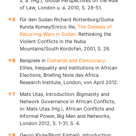
u. a. (Hg.), Global Perspectives on the Rule
of Law, London u. a. 2010, S. 28-51.
↑
5
Für den Sudan Richard Rottenburg/Guma
Kunda Komey/Enrico Ille,
The Genesis of
Recurring Wars in Sudan:
Rethinking the
Violent Conflicts in the Nuba
Mountains/South Kordofan, 2001, S. 26.
↑
6
Beispiele in
Diehards and Democracy:
Elites, Inequality and Institutions in African
Elections, Briefing Note des Africa
Research Institute, London, von April 2012.
↑
7
Mats Utas, Introduction: Bigmanity and
Network Governance in African Conflicts,
in: Mats Utas (Hg.), African Conflicts and
Informal Power, Big Men and Networks,
London 2012, S. 1-31, S. 4.
↑
8
Georg Klute/Birgit Embaló, Introduction: