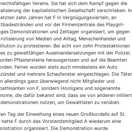
trechtsfähigen Vereins. Sie hat sich dem Kampf gegen die
alisierung der kapitalistischen Gesellschaft verschrieben. In
letzten zehn Jahren hat F in Vergnügungsvierteln, an
tbadestränden und vor der Firmenzentrale des Playgirl-
ages Demonstrationen und Zeltlager organisiert, um gegen
Erotisierung von Medien und Alltag, Menschenhandel und
titution zu protestieren. Bei acht von zehn Protestaktionen
es zu gewalttätigen Auseinandersetzungen mit der Polizei.
urden Pflastersteine herausgerissen und auf die Beamten
rden. Ferner wurden stets auch mindestens ein Auto
zündet und mehrere Schaufenster eingeschlagen. Die Täter
n allerdings ganz überwiegend nicht Mitglieder und
athisanten von F, sondern Hooligans und sogenannte
nome, die dafür bekannt sind, dass sie von anderen initiier
demonstrationen nutzen, um Gewalttaten zu verüben.
den Tag der Einweihung eines neuen Großbordells auf St.
i hatte F durch das Vorstandsmitglied A wiederum eine
nstration organisiert. Die Demonstration wurde