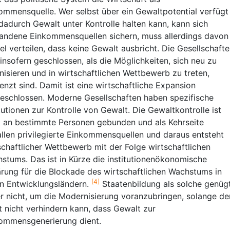
ommensquelle. Wer selbst über ein Gewaltpotential verfügt
dadurch Gewalt unter Kontrolle halten kann, kann sich
andene Einkommensquellen sichern, muss allerdings davon
iel verteilen, dass keine Gewalt ausbricht. Die Gesellschaft
 insofern geschlossen, als die Möglichkeiten, sich neu zu
nisieren und in wirtschaftlichen Wettbewerb zu treten,
enzt sind. Damit ist eine wirtschaftliche Expansion
eschlossen. Moderne Gesellschaften haben spezifische
itutionen zur Kontrolle von Gewalt. Die Gewaltkontrolle ist
t an bestimmte Personen gebunden und als Kehrseite
allen privilegierte Einkommensquellen und daraus entsteht
schaftlicher Wettbewerb mit der Folge wirtschaftlichen
stums. Das ist in Kürze die institutionenökonomische
ärung für die Blockade des wirtschaftlichen Wachstums in
[4]
en Entwicklungsländern.
Staatenbildung als solche genüg
r nicht, um die Modernisierung voranzubringen, solange de
t nicht verhindern kann, dass Gewalt zur
ommensgenerierung dient.