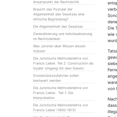
Ansatzpunkt der Rechtskritik
ents
verb
Braucht das Postulat der
Allgemeinheit des Gesetzes eine
Sond
ethische Begründung?
dene
Die Allgemeinheit des Gesetzes
Die 
wie 
Generalisierung und Individualisierung
im Rechtsdenken
wurd
Was Juristen über Wissen wissen
Tats
müssen
gewa
Die Juristische Methodenlehre von
sieb
Francis Lieber. Teil 2: Construction als
loyaler Umgang mit dem Gesetz
Fern
ange
Grundstückszufahrten sollen
besteuert werden
ware
Die Juristische Methodenlehre von
von 
Francis Lieber. Teil 1: Die
Interpretation
Nach
dass
Die Juristische Methodenlehre von
Francis Lieber (1800-1872)
ille