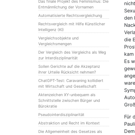
Das finale Projekt des Feminismus: Die
nich
Entmännlichung der Vornamen
Sexu
Automatisierte Rechtsvergleichung
den 
Rechtsvergleich mit Hilfe Künstlicher
Nack
Intelligenz (KI)
Verl
Vergleichsobjekte und
die 
Vergleichsmengen
Pros
Der Vergleich des Vergleichs als Weg
kam 
zur Interdisziplinarität
Es w
Sollen Gerichte auf die Akzeptanz
gewo
ihrer Urteile Rücksicht nehmen?
ange
ChatGPT-Test: Caravaning kollidiert
ware
mit Wirtschaft und Gesellschaft
Symp
Aktenzeichen XY-unbequem als
Auto
Schnittstelle zwischen Bürger und
Groß
Bürokratie
Pseudointerdisziplinarität
Für 
Abstraktion und Recht im Kontext
Paul
Demo
Die Allgemeinheit des Gesetzes als