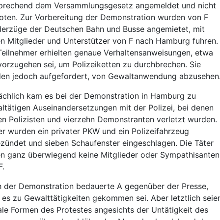
prechend dem Versammlungsgesetz angemeldet und nicht
oten. Zur Vorbereitung der Demonstration wurden von F
erzüge der Deutschen Bahn und Busse angemietet, mit
n Mitglieder und Unterstützer von F nach Hamburg fuhren.
Teilnehmer erhielten genaue Verhaltensanweisungen, etwa
vorzugehen sei, um Polizeiketten zu durchbrechen. Sie
en jedoch aufgefordert, von Gewaltanwendung abzusehen
ächlich kam es bei der Demonstration in Hamburg zu
ltätigen Auseinandersetzungen mit der Polizei, bei denen
en Polizisten und vierzehn Demonstranten verletzt wurden.
er wurden ein privater PKW und ein Polizeifahrzeug
zündet und sieben Schaufenster eingeschlagen. Die Täter
n ganz überwiegend keine Mitglieder oder Sympathisanten
F.
 der Demonstration bedauerte A gegenüber der Presse,
 es zu Gewalttätigkeiten gekommen sei. Aber letztlich seie
gale Formen des Protestes angesichts der Untätigkeit des