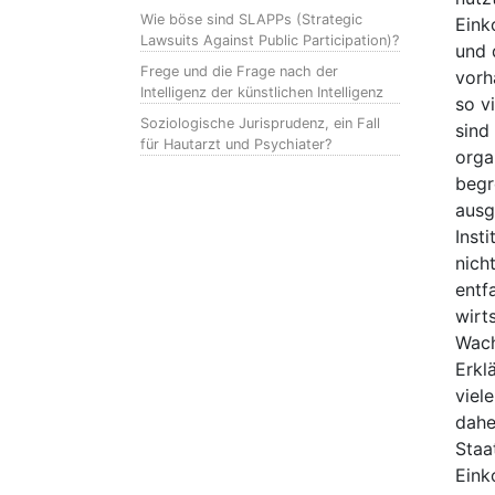
Wie böse sind SLAPPs (Strategic
Eink
Lawsuits Against Public Participation)?
und 
Frege und die Frage nach der
vorh
Intelligenz der künstlichen Intelligenz
so v
Soziologische Jurisprudenz, ein Fall
sind
für Hautarzt und Psychiater?
orga
begr
ausg
Inst
nich
entf
wirt
Wach
Erkl
viel
dahe
Staa
Eink