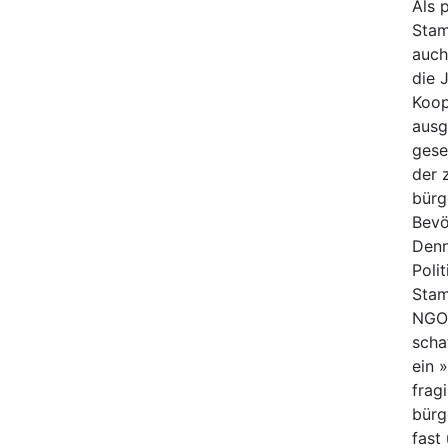
Als 
Stam
auch
die 
Koop
ausg
gese
der 
bürg
Bevö
Denn
Poli
Stam
NGOs
scha
ein 
frag
bürg
fast