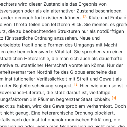
achters wird dieser Zustand als das Ergebnis von
tsversagen oder als ein alternativer Zustand beschrieben,
[7]
Länder dennoch fortexistieren können.
Klute und Embaló
e von Throta teilen den letzteren Blick. Sie meinen, es greif
urz, die zu beobachtenden Strukturen nur als notdürftigen
tz für staatliche Ordnung anzusehen. Neue und
erbelebte traditionale Formen des Umgangs mit Macht
ten eine bemerkenswerte Vitalität. Sie sprechen von einer
staatlichen Heterarchie, die man sich auch als dauerhafte
rnative zu staatlicher Herrschaft vorstellen könne. Nur der
erheitsvernarrten Nordhälfte des Globus erscheine das
n institutioneller Verlässlichkeit mit Streit und Gewalt als
[8]
rnder Begleiterscheinung suspekt.
Hier, wie auch sonst i
Governance-Literatur, die stolz darauf ist, vielfältige
[9]
ungsfaktoren »in Räumen begrenzter Staatlichkeit«
eckt zu haben, wird das Gewaltproblem verharmlost. Doch
t nicht genug. Eine heterarchische Ordnung blockiert,
nfalls nach der institutionenökonomischen Erklärung, die
rnisierung oder, wenn man Modernisierung nicht mag, die