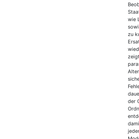
Beob
Staa
wie 
sowi
zu k
Ersa
wied
zeig
para
Alte
sich
Fehle
daue
der 
Ordn
entd
dami
jede
Mode