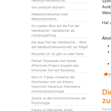
Syst
Handbuchwissenschaft
Ausb
Von unnützen Büchern
Weis
Nebenkostensense statt
Mietpreisbremse
Hat 
Ein zweiter Blick auf die Flut der
Handbücher: Handbücher als
Literaturgattung
Ähnl
Die neue Flut der Handbücher – Wird
die Handbuchwissenschaft zur Plage?
Recycled Lit: Es gibt zu viele Texte
Pariser Olympiade und Human
Affectome Project stoppen den
Emotional Turn auf Rsozblog
0
Nico H. Frijdas »Gesetze der
Emotionen« und Jon Elsters
historisch-literarisch informierte
Di
Emotionspsychologie
zu
Zurück zu den Emotionstheorien der
Psychologie
Post
Exkurs zu Descartes‘ Irrtum