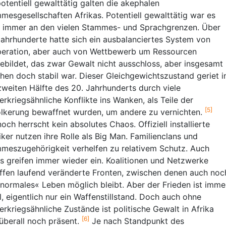
potentiell gewalttätig galten die akephalen
mesgesellschaften Afrikas. Potentiell gewalttätig war es
 immer an den vielen Stammes- und Sprachgrenzen. Über
Jahrhunderte hatte sich ein ausbalanciertes System von
eration, aber auch von Wettbewerb um Ressourcen
ebildet, das zwar Gewalt nicht ausschloss, aber insgesamt
hen doch stabil war. Dieser Gleichgewichtszustand geriet i
zweiten Hälfte des 20. Jahrhunderts durch viele
erkriegsähnliche Konflikte ins Wanken, als Teile der
[5]
lkerung bewaffnet wurden, um andere zu vernichten.
och herrscht kein absolutes Chaos. Offiziell installierte
tiker nutzen ihre Rolle als Big Man. Familienclans und
meszugehörigkeit verhelfen zu relativem Schutz. Auch
 greifen immer wieder ein. Koalitionen und Netzwerke
ffen laufend veränderte Fronten, zwischen denen auch noc
»normales« Leben möglich bleibt. Aber der Frieden ist imme
il, eigentlich nur ein Waffenstillstand. Doch auch ohne
erkriegsähnliche Zustände ist politische Gewalt in Afrika
[6]
 überall noch präsent.
Je nach Standpunkt des