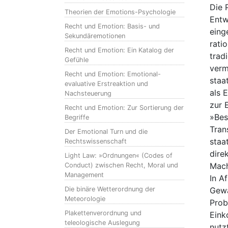
Die 
Theorien der Emotions-Psychologie
Entw
Recht und Emotion: Basis- und
eing
Sekundäremotionen
rati
Recht und Emotion: Ein Katalog der
trad
Gefühle
verm
Recht und Emotion: Emotional-
staa
evaluative Erstreaktion und
als 
Nachsteuerung
zur 
Recht und Emotion: Zur Sortierung der
»Bes
Begriffe
Tran
Der Emotional Turn und die
staa
Rechtswissenschaft
dire
Light Law: »Ordnungen« (Codes of
Mach
Conduct) zwischen Recht, Moral und
Management
In A
Die binäre Wetterordnung der
Gew
Meteorologie
Prob
Plakettenverordnung und
Eink
teleologische Auslegung
nutz