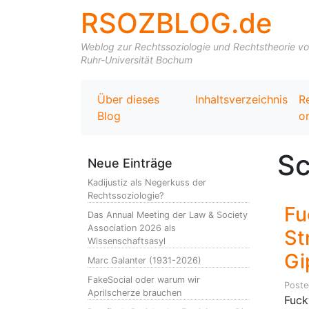
RSOZBLOG.de
Weblog zur Rechtssoziologie und Rechtstheorie von 
Ruhr-Universität Bochum
Über dieses
Inhaltsverzeichnis
R
Blog
on
Sc
Neue Einträge
Kadijustiz als Negerkuss der
Rechtssoziologie?
Fu
Das Annual Meeting der Law & Society
Association 2026 als
St
Wissenschaftsasyl
Gi
Marc Galanter (1931-2026)
FakeSocial oder warum wir
Post
Aprilscherze brauchen
Fuck