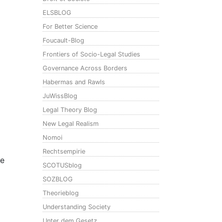
ELSBLOG
For Better Science
Foucault-Blog
Frontiers of Socio-Legal Studies
Governance Across Borders
Habermas and Rawls
JuWissBlog
Legal Theory Blog
New Legal Realism
Nomoi
Rechtsempirie
te
SCOTUSblog
SOZBLOG
Theorieblog
Understanding Society
Unter dem Gesetz