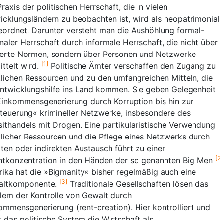
Praxis der politischen Herrschaft, die in vielen
icklungsländern zu beobachten ist, wird als neopatrimonial
eordnet. Darunter versteht man die Aushöhlung formal-
onaler Herrschaft durch informale Herrschaft, die nicht über
ierte Normen, sondern über Personen und Netzwerke
[1]
ittelt wird.
Politische Ämter verschaffen den Zugang zu
tlichen Ressourcen und zu den umfangreichen Mitteln, die
Entwicklungshilfe ins Land kommen. Sie geben Gelegenheit
Einkommensgenerierung durch Korruption bis hin zur
teuerung« krimineller Netzwerke, insbesondere des
sithandels mit Drogen. Eine partikularistische Verwendung
tlicher Ressourcen und die Pflege eines Netzwerks durch
kten oder indirekten Austausch führt zu einer
[2
tkonzentration in den Händen der so genannten Big Men
frika hat die »Bigmanity« bisher regelmäßig auch eine
[3]
altkomponente.
Traditionale Gesellschaften lösen das
lem der Kontrolle von Gewalt durch
ommensgenerierung (rent-creation). Hier kontrolliert und
t das politische System die Wirtschaft als