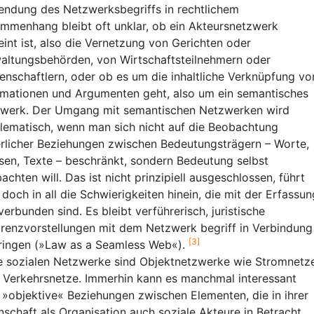
ndung des Netzwerksbegriffs in rechtlichem
mmenhang bleibt oft unklar, ob ein Akteursnetzwerk
int ist, also die Vernetzung von Gerichten oder
altungsbehörden, von Wirtschaftsteilnehmern oder
enschaftlern, oder ob es um die inhaltliche Verknüpfung vo
rmationen und Argumenten geht, also um ein semantisches
werk. Der Umgang mit semantischen Netzwerken wird
lematisch, wenn man sich nicht auf die Beobachtung
rlicher Beziehungen zwischen Bedeutungsträgern – Worte,
sen, Texte – beschränkt, sondern Bedeutung selbst
achten will. Das ist nicht prinzipiell ausgeschlossen, führt
 doch in all die Schwierigkeiten hinein, die mit der Erfassun
verbunden sind. Es bleibt verführerisch, juristische
renzvorstellungen mit dem Netzwerk begriff in Verbindung
[3]
ringen (»Law as a Seamless Web«).
e sozialen Netzwerke sind Objektnetzwerke wie Stromnetz
 Verkehrsnetze. Immerhin kann es manchmal interessant
, »objektive« Beziehungen zwischen Elementen, die in ihrer
nschaft als Organisation auch soziale Akteure in Betracht