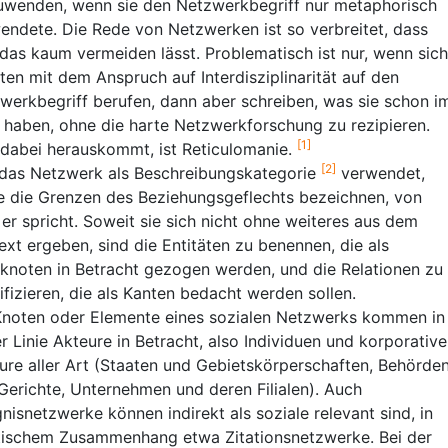
uwenden, wenn sie den Netzwerkbegriff nur metaphorisch
endete. Die Rede von Netzwerken ist so verbreitet, dass
 das kaum vermeiden lässt. Problematisch ist nur, wenn sich
sten mit dem Anspruch auf Interdisziplinarität auf den
werkbegriff berufen, dann aber schreiben, was sie schon i
 haben, ohne die harte Netzwerkforschung zu rezipieren.
[1]
dabei herauskommt, ist Reticulomanie.
[2]
das Netzwerk als Beschreibungskategorie
verwendet,
te die Grenzen des Beziehungsgeflechts bezeichnen, von
er spricht. Soweit sie sich nicht ohne weiteres aus dem
ext ergeben, sind die Entitäten zu benennen, die als
knoten in Betracht gezogen werden, und die Relationen zu
ifizieren, die als Kanten bedacht werden sollen.
Knoten oder Elemente eines sozialen Netzwerks kommen in
er Linie Akteure in Betracht, also Individuen und korporative
ure aller Art (Staaten und Gebietskörperschaften, Behörde
Gerichte, Unternehmen und deren Filialen). Auch
gnisnetzwerke können indirekt als soziale relevant sind, in
stischem Zusammenhang etwa Zitationsnetzwerke. Bei der