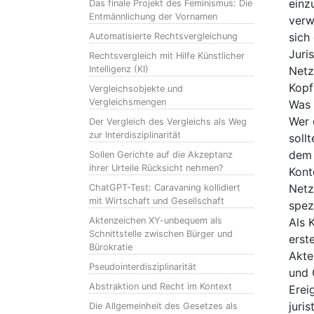
einz
Das finale Projekt des Feminismus: Die
Entmännlichung der Vornamen
verw
sich
Automatisierte Rechtsvergleichung
Juri
Rechtsvergleich mit Hilfe Künstlicher
Intelligenz (KI)
Netz
Kopf
Vergleichsobjekte und
Vergleichsmengen
Was 
Wer 
Der Vergleich des Vergleichs als Weg
zur Interdisziplinarität
soll
dem 
Sollen Gerichte auf die Akzeptanz
ihrer Urteile Rücksicht nehmen?
Kont
Netz
ChatGPT-Test: Caravaning kollidiert
mit Wirtschaft und Gesellschaft
spez
Aktenzeichen XY-unbequem als
Als 
Schnittstelle zwischen Bürger und
erst
Bürokratie
Akte
Pseudointerdisziplinarität
und 
Abstraktion und Recht im Kontext
Erei
juri
Die Allgemeinheit des Gesetzes als