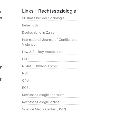
Links - Rechtssoziologie
h
en
50 Klassiker der Soziologie
Behemoth
Deutschland in Zahlen
International Journal of Conflict and
Violence
Law & Society Association
.
LDG
Niklas Luhmann Archiv
on
NSF
ch
Oñati
RCSL
Rechtssoziologie Lehrbuch
Rechtssoziologie-online
Science Media Center (SMC)