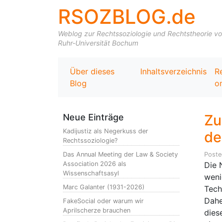
RSOZBLOG.de
Weblog zur Rechtssoziologie und Rechtstheorie von 
Ruhr-Universität Bochum
Über dieses
Inhaltsverzeichnis
R
Blog
on
Zu
Neue Einträge
Kadijustiz als Negerkuss der
de
Rechtssoziologie?
Das Annual Meeting der Law & Society
Post
Association 2026 als
Die 
Wissenschaftsasyl
weni
Marc Galanter (1931-2026)
Tech
Dahe
FakeSocial oder warum wir
Aprilscherze brauchen
dies