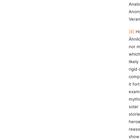
Analo
Anony
Veran
[8]
Hi
Ähnli
nor m
which
likely
rigid
compl
it for
examp
mytho
solar
stori
heroe
reaso
show 