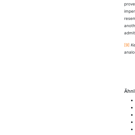
prove
imper
resem
anoth
admit
[9]
Ke
analo
Ähnl