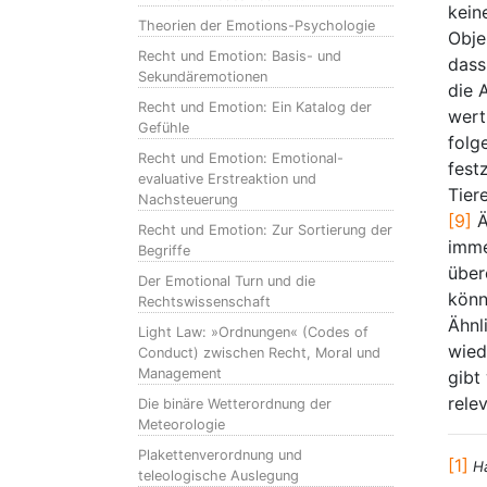
kein
Theorien der Emotions-Psychologie
Obje
Recht und Emotion: Basis- und
dass
Sekundäremotionen
die 
Recht und Emotion: Ein Katalog der
wert
Gefühle
folg
Recht und Emotion: Emotional-
fest
evaluative Erstreaktion und
Tier
Nachsteuerung
[9]
Ä
Recht und Emotion: Zur Sortierung der
imme
Begriffe
über
Der Emotional Turn und die
könn
Rechtswissenschaft
Ähnl
Light Law: »Ordnungen« (Codes of
wied
Conduct) zwischen Recht, Moral und
Management
gibt
rele
Die binäre Wetterordnung der
Meteorologie
Plakettenverordnung und
[1]
H
teleologische Auslegung