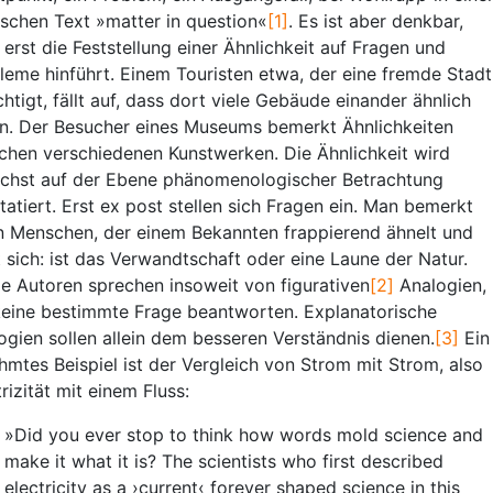
ischen Text »matter in question«
[1]
. Es ist aber denkbar,
 erst die Feststellung einer Ähnlichkeit auf Fragen und
leme hinführt. Einem Touristen etwa, der eine fremde Stadt
chtigt, fällt auf, dass dort viele Gebäude einander ähnlich
n. Der Besucher eines Museums bemerkt Ähnlichkeiten
chen verschiedenen Kunstwerken. Die Ähnlichkeit wird
chst auf der Ebene phänomenologischer Betrachtung
tatiert. Erst ex post stellen sich Fragen ein. Man bemerkt
n Menschen, der einem Bekannten frappierend ähnelt und
t sich: ist das Verwandtschaft oder eine Laune der Natur.
ge Autoren sprechen insoweit von figurativen
[2]
Analogien,
keine bestimmte Frage beantworten. Explanatorische
ogien sollen allein dem besseren Verständnis dienen.
[3]
Ein
hmtes Beispiel ist der Vergleich von Strom mit Strom, also
rizität mit einem Fluss:
»Did you ever stop to think how words mold science and
make it what it is? The scientists who first described
electricity as a ›current‹ forever shaped science in this