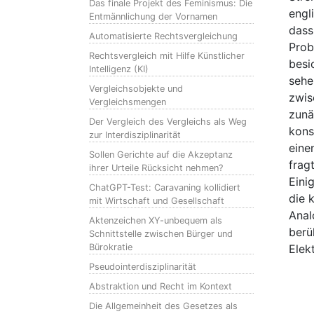
Das finale Projekt des Feminismus: Die
engl
Entmännlichung der Vornamen
dass
Automatisierte Rechtsvergleichung
Prob
Rechtsvergleich mit Hilfe Künstlicher
besi
Intelligenz (KI)
sehe
Vergleichsobjekte und
zwis
Vergleichsmengen
zunä
Der Vergleich des Vergleichs als Weg
kons
zur Interdisziplinarität
eine
Sollen Gerichte auf die Akzeptanz
frag
ihrer Urteile Rücksicht nehmen?
Eini
ChatGPT-Test: Caravaning kollidiert
die 
mit Wirtschaft und Gesellschaft
Anal
Aktenzeichen XY-unbequem als
berü
Schnittstelle zwischen Bürger und
Bürokratie
Elekt
Pseudointerdisziplinarität
Abstraktion und Recht im Kontext
Die Allgemeinheit des Gesetzes als