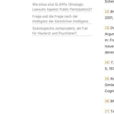
Schem
Wie böse sind SLAPPs (Strategic
Lawsuits Against Public Participation)?
[2]
Br
Frege und die Frage nach der
2001,
Intelligenz der künstlichen Intelligenz
[3]
Do
Soziologische Jurisprudenz, ein Fall
für Hautarzt und Psychiater?
Argum
in:
Fr
Issue
denen
[4]
T
5, 19
[5]
Ro
Simil
Cogni
[6]
BF
[7]
T