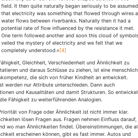
field. It then quite naturally began seriously to be assumed
that electricity was something that flowed through wires 
water flows between riverbanks. Naturally then it had a
potential rate of flow influenced by the resistance it met.
One term followed another and soon this cloud of symbol
veiled the mystery of electricity and we felt that we
completely understood.«
[4]
Fähigkeit, Gleichheit, Verschiedenheit und Ähnlichkeit zu
tatieren und daraus Schlüsse zu ziehen, ist eine menschlic
skompetenz, die sich von früher Kindheit an entwickelt.
st werden nur Attribute unterschieden. Dann auch
tionen und Kausalitäten und damit Strukturen. So entwickel
 die Fähigkeit zu weiterführenden Analogien.
Priorität von Frage oder Ähnlichkeit ist nicht immer klar.
ichkeiten lösen Fragen aus. Fragen nehmen Einfluss darauf,
nd wo man Ähnlichkeiten findet. Übereinstimmungen, die al
ichkeit erscheinen können, gibt es fast immer. Autos und