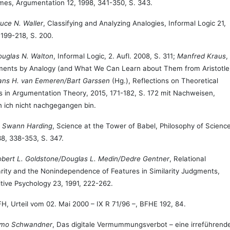
es, Argumentation 12, 1998, 341-350, S. 343.
uce N. Waller
, Classifying and Analyzing Analogies, Informal Logic 21,
 199-218, S. 200.
uglas N. Walton
, Informal Logic, 2. Aufl. 2008, S. 311;
Manfred Kraus
,
ents by Analogy (and What We Can Learn about Them from Aristotle
ans H. van Eemeren/Bart Garssen
(Hg.), Reflections on Theoretical
s in Argumentation Theory, 2015, 171-182, S. 172 mit Nachweisen,
 ich nicht nachgegangen bin.
. Swann Harding
, Science at the Tower of Babel, Philosophy of Scienc
38, 338-353, S. 347.
bert L. Goldstone/Douglas L. Medin/Dedre Gentner
, Relational
arity and the Nonindependence of Features in Similarity Judgments,
tive Psychology 23, 1991, 222-262.
H, Urteil vom 02. Mai 2000 – IX R 71/96 –, BFHE 192, 84.
imo Schwandner
, Das digitale Vermummungsverbot – eine irreführend