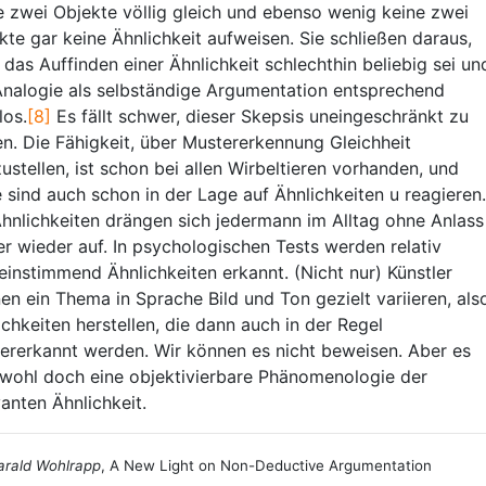
e zwei Objekte völlig gleich und ebenso wenig keine zwei
kte gar keine Ähnlichkeit aufweisen. Sie schließen daraus,
 das Auffinden einer Ähnlichkeit schlechthin beliebig sei un
Analogie als selbständige Argumentation entsprechend
los.
[8]
Es fällt schwer, dieser Skepsis uneingeschränkt zu
en. Die Fähigkeit, über Mustererkennung Gleichheit
zustellen, ist schon bei allen Wirbeltieren vorhanden, und
e sind auch schon in der Lage auf Ähnlichkeiten u reagieren.
hnlichkeiten drängen sich jedermann im Alltag ohne Anlass
r wieder auf. In psychologischen Tests werden relativ
einstimmend Ähnlichkeiten erkannt. (Nicht nur) Künstler
en ein Thema in Sprache Bild und Ton gezielt variieren, als
ichkeiten herstellen, die dann auch in der Regel
ererkannt werden. Wir können es nicht beweisen. Aber es
 wohl doch eine objektivierbare Phänomenologie der
vanten Ähnlichkeit.
arald Wohlrapp
, A New Light on Non-Deductive Argumentation