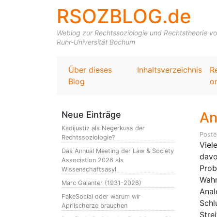
RSOZBLOG.de
Weblog zur Rechtssoziologie und Rechtstheorie von 
Ruhr-Universität Bochum
Über dieses
Inhaltsverzeichnis
R
Blog
on
An
Neue Einträge
Kadijustiz als Negerkuss der
Post
Rechtssoziologie?
Viel
Das Annual Meeting der Law & Society
davo
Association 2026 als
Prob
Wissenschaftsasyl
Wahr
Marc Galanter (1931-2026)
Anal
FakeSocial oder warum wir
Schl
Aprilscherze brauchen
Stre