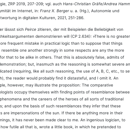
gie, ZRP 2019, 207-209; vgl. auch
Hans-Christian Gräfe/Andrea Ham
mität im Internet, in:
Franz X. Berger
u. a. (Hg.), Autonomie und
twortung in digitalen Kulturen, 2021, 251-286.
er lässst sich
Peirce
zitieren, der mit Beispielen die Beliebigkeit von
chkeitsargumenten demonstrieren will (CP 2.634): »There is no greater
ore frequent mistake in practical logic than to suppose that things
 resemble one another strongly in some respects are any the more
 for that to be alike in others. That this is absolutely false, admits of
 demonstration; but, inasmuch as the reasoning is somewhat severe a
icated (requiring, like all such reasoning, the use of A, B, C, etc., to se
th), the reader would probably find it distasteful, and I omit it. An
le, however, may illustrate the proposition: The comparative
logists occupy themselves with finding points of resemblance betwe
 phenomena and the careers of the heroes of all sorts of traditional
es; and upon the basis of such resemblances they infer that these
s are impersonations of the sun. If there be anything more in their
nings, it has never been made clear to me. An ingenious logician, to
how futile all that is, wrote a little book, in which he pretended to