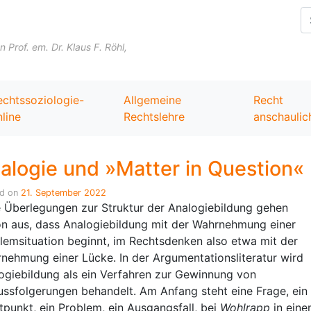
Skip to content
Prof. em. Dr. Klaus F. Röhl,
echtssoziologie-
Allgemeine
Recht
line
Rechtslehre
anschaulic
alogie und »Matter in Question«
ed on
21. September 2022
e Überlegungen zur Struktur der Analogiebildung gehen
n aus, dass Analogiebildung mit der Wahrnehmung einer
lemsituation beginnt, im Rechtsdenken also etwa mit der
nehmung einer Lücke. In der Argumentationsliteratur wird
ogiebildung als ein Verfahren zur Gewinnung von
ussfolgerungen behandelt. Am Anfang steht eine Frage, ein
itpunkt, ein Problem, ein Ausgangsfall, bei
Wohlrapp
in ein