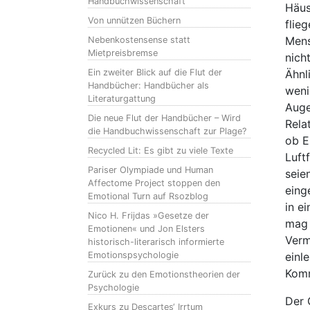
Handbuchwissenschaft
Häus
Von unnützen Büchern
flie
Mens
Nebenkostensense statt
Mietpreisbremse
nich
Ein zweiter Blick auf die Flut der
Ähnl
Handbücher: Handbücher als
weni
Literaturgattung
Auge
Die neue Flut der Handbücher – Wird
Rela
die Handbuchwissenschaft zur Plage?
ob E
Recycled Lit: Es gibt zu viele Texte
Luft
Pariser Olympiade und Human
seie
Affectome Project stoppen den
eing
Emotional Turn auf Rsozblog
in e
Nico H. Frijdas »Gesetze der
mag 
Emotionen« und Jon Elsters
Verm
historisch-literarisch informierte
Emotionspsychologie
einl
Komm
Zurück zu den Emotionstheorien der
Psychologie
Der 
Exkurs zu Descartes‘ Irrtum