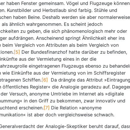
er haben Fenster gemeinsam. Vögel und Flugzeuge können
gen. Kunstbilder und Herbstlaub sind farbig. Stühle und
chen haben Beine. Deshalb werden sie aber normalerweise
t als ähnlich wahrgenommen. Es scheint jedoch
ichkeiten zu geben, die sich phänomenologisch mehr oder
ger aufdrängen. Anscheinend springt Ähnlichkeit eher ins
 beim Vergleich von Attributen als beim Vergleich von
tionen.
[5]
Der Bundesfinanzhof hatte darüber zu befinden,
inkünfte aus der Vermietung eines in der die
fahrzeugrolle eingetragenen Flugzeugs ebenso zu behandel
n wie Einkünfte aus der Vermietung von im Schiffsregister
etragenen Schiffen.
[6]
Da drängte das Attribut »Eintragun
in öffentliches Register« die Analogie geradezu auf. Dagege
der Versuch, anonyme Umtriebe im Internet als »digitale
ummung« in den Griff zu bekommen, zwar innovativ und
euchtend erscheinen.
[7]
Die Relation »anonyme
unikation« ist aber doch vergleichsweise schwach.
Generalverdacht der Analogie-Skeptiker beruht darauf, das