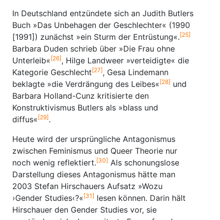
In Deutschland entzündete sich an Judith Butlers
Buch »Das Unbehagen der Geschlechter« (1990
[25]
[1991]) zunächst »ein Sturm der Entrüstung«.
Barbara Duden schrieb über »Die Frau ohne
[26]
Unterleib«
, Hilge Landweer »verteidigte« die
[27]
Kategorie Geschlecht
, Gesa Lindemann
[28]
beklagte »die Verdrängung des Leibes«
und
Barbara Holland-Cunz kritisierte den
Konstruktivismus Butlers als »blass und
[29]
diffus«
.
Heute wird der ursprüngliche Antagonismus
zwischen Feminismus und Queer Theorie nur
[30]
noch wenig reflektiert.
Als schonungslose
Darstellung dieses Antagonismus hätte man
2003 Stefan Hirschauers Aufsatz »Wozu
[31]
›Gender Studies‹?«
lesen können. Darin hält
Hirschauer den Gender Studies vor, sie