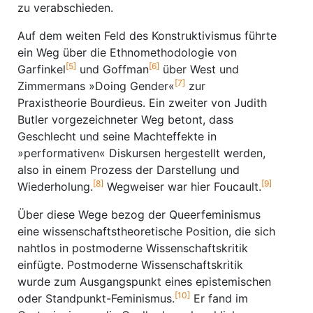
zu verabschieden.
Auf dem weiten Feld des Konstruktivismus führte
ein Weg über die Ethnomethodologie von
[5]
[6]
Garfinkel
und Goffman
über West und
[7]
Zimmermans »Doing Gender«
zur
Praxistheorie Bourdieus. Ein zweiter von Judith
Butler vorgezeichneter Weg betont, dass
Geschlecht und seine Machteffekte in
»performativen« Diskursen hergestellt werden,
also in einem Prozess der Darstellung und
[8]
[9]
Wiederholung.
Wegweiser war hier Foucault.
Über diese Wege bezog der Queerfeminismus
eine wissenschafts­theoretische Position, die sich
nahtlos in postmoderne Wissenschafts­kritik
einfügte. Postmoderne Wissen­schafts­kritik
wurde zum Ausgangspunkt eines epistemischen
[10]
oder Standpunkt-Feminismus.
Er fand im