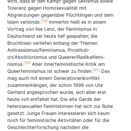
wird, dass er den Kampf gegen Sexismus sowie
Toleranz gegen Homosexualität mit
Abgrenzungen gegenüber Flüchtlingen und dem
[38]
Islam verbinde.
Immerhin hieß es in einem
Vortrag von Ilse Lenz, der Feminismus in
Deutschland sei heute tief gespalten; die
Bruchlinien verliefen entlang der Themen
Antirassismus/Feminismus, Prostitu­ti­
on/Abolitionismus und Queerer/Radikalfemi­
[39]
nismus.
Aber innerfemini­stische Kritik am
[40]
Queerfeminismus ist schwer zu finden.
Das
mag auch mit einem Generationenkonflikt
zusammenhängen, der schon 1998 von Ute
Gerhard angesprochen wurde, sich aber erst
heute voll entfaltet hat. Die alte Garde der
heterosexuellen Feministinnen hat sich zur Ruhe
gesetzt. Junge Frauen interessieren sich kaum
noch für feministische Aktivitäten oder für die
Geschlechterforschung nachdem die