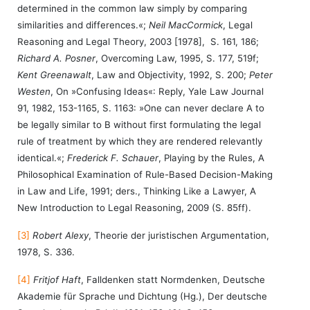
determined in the common law simply by comparing
similarities and differences.«;
Neil MacCormick
, Legal
Reasoning and Legal Theory, 2003 [1978], S. 161, 186;
Richard A. Posner
, Overcoming Law, 1995, S. 177, 519f;
Kent Greenawalt
, Law and Objectivity, 1992, S. 200;
Peter
Westen
, On »Confusing Ideas«: Reply, Yale Law Journal
91, 1982, 153-1165, S. 1163: »One can never declare A to
be legally similar to B without first formulating the legal
rule of treatment by which they are rendered relevantly
identical.«;
Frederick F. Schauer
, Playing by the Rules, A
Philosophical Examination of Rule-Based Decision-Making
in Law and Life, 1991; ders., Thinking Like a Lawyer, A
New Introduction to Legal Reasoning, 2009 (S. 85ff).
[3]
Robert Alexy
, Theorie der juristischen Argumentation,
1978, S. 336.
[4]
Fritjof Haft
, Falldenken statt Normdenken, Deutsche
Akademie für Sprache und Dichtung (Hg.), Der deutsche