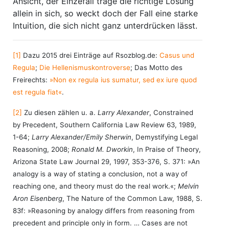
Ansicht, der Einzefall trage die richtige Lösung
allein in sich, so weckt doch der Fall eine starke
Intuition, die sich nicht ganz unterdrücken lässt.
[1]
Dazu 2015 drei Einträge auf Rsozblog.de:
Casus und
Regula
;
Die Hellenismuskontroverse
; Das Motto des
Freirechts:
»Non ex regula ius sumatur, sed ex iure quod
est regula fiat«
.
[2]
Zu diesen zählen u. a.
Larry Alexander
, Constrained
by Precedent, Southern California Law Review 63, 1989,
1-64;
Larry Alexander/Emily Sherwin
, Demystifying Legal
Reasoning, 2008;
Ronald M. Dworkin
, In Praise of Theory,
Arizona State Law Journal 29, 1997, 353-376, S. 371: »An
analogy is a way of stating a conclusion, not a way of
reaching one, and theory must do the real work.«;
Melvin
Aron Eisenberg
, The Nature of the Common Law, 1988, S.
83f: »Reasoning by analogy differs from reasoning from
precedent and principle only in form. … Cases are not