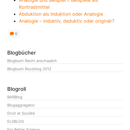
Analogie und Beispiel I: Beispiele als
Kontrastmittel
Abduktion als Induktion oder Analogie
Analogie – induktiv, deduktiv oder originär?
0
Blogbücher
Blogbuch Recht anschaulich
Blogbuch Rsozblog 2012
Blogroll
BARBlog
Blogaggregator
Droit et Société
ELSBLOG
For Better Science