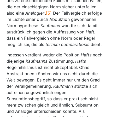
des zu entscheidenden Falles mit solchen Fällen,
die der einschlägigen Norm sicher unterfallen,
also eine
Analogie
«.
[5]
Der Fallvergleich erfolge
im Lichte einer durch Abduktion gewonnenen
Normhypothese.
Kaufmann
wandte sich damit
ausdrücklich gegen die Auffassung von
Haft
,
dass ein Fallvergleich ohne Norm oder Regel
möglich sei, die als
tertium comparationis
dient.
Indessen verdient weder die Position
Hafts
noch
diejenige
Kaufmanns
Zustimmung.
Hafts
Regelnihilismus ist nicht akzeptabel. Ohne
Abstraktionen könnten wir uns nicht durch die
Welt bewegen. Es geht immer nur um den Grad
der Verallgemeinerung.
Kaufmann
stützte sich
auf einen ungewöhnlich engen
Subsumtionsbegriff, so dass er praktisch nicht
mehr zwischen gleich und ähnlich, Subsumtion
und Analogie unterscheiden konnte. Als