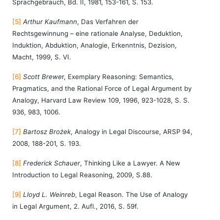
Sprachgebrauch, Bd. II, 1981, 153-161, S. 153.
[5]
Arthur Kaufmann
, Das Verfahren der
Rechtsgewinnung – eine rationale Analyse, Deduktion,
Induktion, Abduktion, Analogie, Erkenntnis, Dezision,
Macht, 1999, S. VI.
[6]
Scott Brewe
r, Exemplary Reasoning: Semantics,
Pragmatics, and the Rational Force of Legal Argument by
Analogy, Harvard Law Review 109, 1996, 923-1028, S. S.
936, 983, 1006.
[7]
Bartosz Brożek
, Analogy in Legal Discourse, ARSP 94,
2008, 188-201, S. 193.
[8]
Frederick Schauer
, Thinking Like a Lawyer. A New
Introduction to Legal Reasoning, 2009, S.88.
[9]
Lloyd L. Weinreb
, Legal Reason. The Use of Analogy
in Legal Argument, 2. Aufl., 2016, S. 59f.