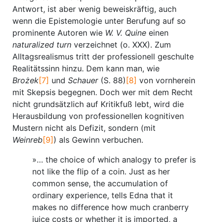
Antwort, ist aber wenig beweiskräftig, auch
wenn die Epistemologie unter Berufung auf so
prominente Autoren wie
W. V. Quine
einen
n
aturalized turn
verzeichnet (o. XXX). Zum
Alltagsrealismus tritt der professionell geschulte
Realitätssinn hinzu. Dem kann man, wie
Brożek
[7]
und
Schauer
(S. 88)
[8]
von vornherein
mit Skepsis begegnen. Doch wer mit dem Recht
nicht grundsätzlich auf Kritikfuß lebt, wird die
Herausbildung von professionellen kognitiven
Mustern nicht als Defizit, sondern (mit
Weinreb
[9]
) als Gewinn verbuchen.
»… the choice of which analogy to prefer is
not like the flip of a coin. Just as her
common sense, the accumulation of
ordinary experience, tells Edna that it
makes no difference how much cranberry
juice costs or whether it is imported, a