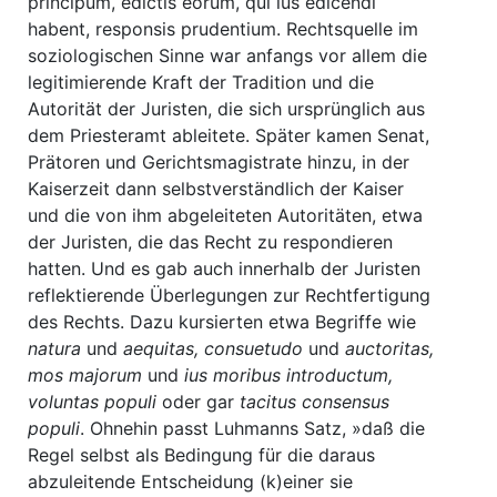
principum, edictis eorum, qui ius edicendi
habent, responsis prudentium. Rechtsquelle im
soziologischen Sinne war anfangs vor allem die
legitimierende Kraft der Tradition und die
Autorität der Juristen, die sich ursprünglich aus
dem Priesteramt ableitete. Später kamen Senat,
Prätoren und Gerichtsmagistrate hinzu, in der
Kaiserzeit dann selbstverständlich der Kaiser
und die von ihm abgeleiteten Autoritäten, etwa
der Juristen, die das Recht zu respondieren
hatten. Und es gab auch innerhalb der Juristen
reflektierende Überlegungen zur Rechtfertigung
des Rechts. Dazu kursierten etwa Begriffe wie
natura
und
aequitas, consuetudo
und
auctoritas,
mos majorum
und
ius moribus introductum,
voluntas populi
oder gar
tacitus consensus
populi
. Ohnehin passt Luhmanns Satz, »daß die
Regel selbst als Bedingung für die daraus
abzuleitende Entscheidung (k)einer sie