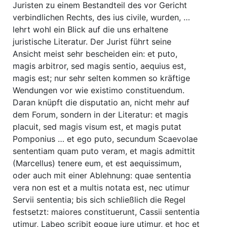
Juristen zu einem Bestandteil des vor Gericht
verbindlichen Rechts, des ius civile, wurden, …
lehrt wohl ein Blick auf die uns erhaltene
juristische Literatur. Der Jurist führt seine
Ansicht meist sehr bescheiden ein: et puto,
magis arbitror, sed magis sentio, aequius est,
magis est; nur sehr selten kommen so kräftige
Wendungen vor wie existimo constituendum.
Daran knüpft die disputatio an, nicht mehr auf
dem Forum, sondern in der Literatur: et magis
placuit, sed magis visum est, et magis putat
Pomponius … et ego puto, secundum Scaevolae
sententiam quam puto veram, et magis admittit
(Marcellus) tenere eum, et est aequissimum,
oder auch mit einer Ablehnung: quae sententia
vera non est et a multis notata est, nec utimur
Servii sententia; bis sich schließlich die Regel
festsetzt: maiores constituerunt, Cassii sententia
utimur, Labeo scribit eoque jure utimur, et hoc et