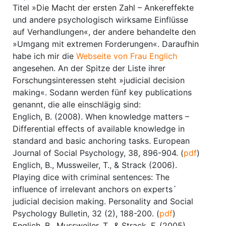
Titel »Die Macht der ersten Zahl – Ankereffekte
und andere psychologisch wirksame Einflüsse
auf Verhandlungen«, der andere behandelte den
»Umgang mit extremen Forderungen«. Daraufhin
habe ich mir die
Webseite von Frau Englich
angesehen. An der Spitze der Liste ihrer
Forschungsinteressen steht »judicial decision
making«. Sodann werden fünf key publications
genannt, die alle einschlägig sind:
Englich, B. (2008). When knowledge matters –
Differential effects of available knowledge in
standard and basic anchoring tasks. European
Journal of Social Psychology, 38, 896-904. (
pdf
)
Englich, B., Mussweiler, T., & Strack (2006).
Playing dice with criminal sentences: The
influence of irrelevant anchors on experts´
judicial decision making. Personality and Social
Psychology Bulletin, 32 (2), 188-200. (
pdf
)
Englich, B., Mussweiler, T., & Strack, F. (2005).