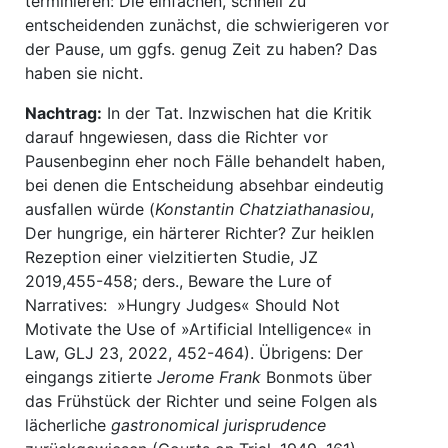
terminieren: Die einfachen, schnell zu
entscheidenden zunächst, die schwierigeren vor
der Pause, um ggfs. genug Zeit zu haben? Das
haben sie nicht.
Nachtrag:
In der Tat. Inzwischen hat die Kritik
darauf hngewiesen, dass die Richter vor
Pausenbeginn eher noch Fälle behandelt haben,
bei denen die Entscheidung absehbar eindeutig
ausfallen würde (
Konstantin Chatziathanasiou
,
Der hungrige, ein härterer Richter? Zur heiklen
Rezeption einer vielzitierten Studie, JZ
2019,455-458; ders., Beware the Lure of
Narratives: »Hungry Judges« Should Not
Motivate the Use of »Artificial Intelligence« in
Law, GLJ 23, 2022, 452-464). Übrigens: Der
eingangs zitierte
Jerome Frank
Bonmots über
das Frühstück der Richter und seine Folgen als
lächerliche
gastronomical jurisprudence