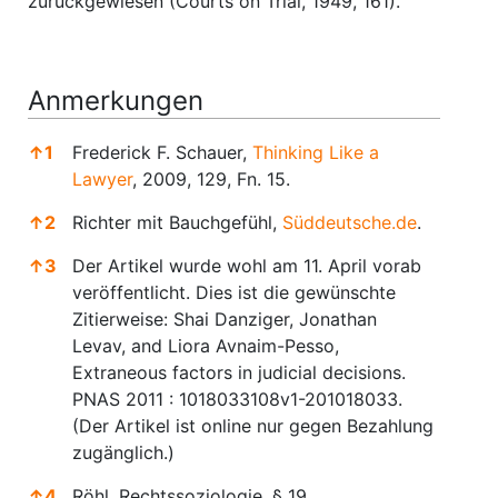
zurückgewiesen (Courts on Trial, 1949, 161).
Anmerkungen
↑
1
Frederick F. Schauer,
Thinking Like a
Lawyer
, 2009, 129, Fn. 15.
↑
2
Richter mit Bauchgefühl,
Süddeutsche.de
.
↑
3
Der Artikel wurde wohl am 11. April vorab
veröffentlicht. Dies ist die gewünschte
Zitierweise: Shai Danziger, Jonathan
Levav, and Liora Avnaim-Pesso,
Extraneous factors in judicial decisions.
PNAS 2011 : 1018033108v1-201018033.
(Der Artikel ist online nur gegen Bezahlung
zugänglich.)
↑
4
Röhl, Rechtssoziologie, § 19.