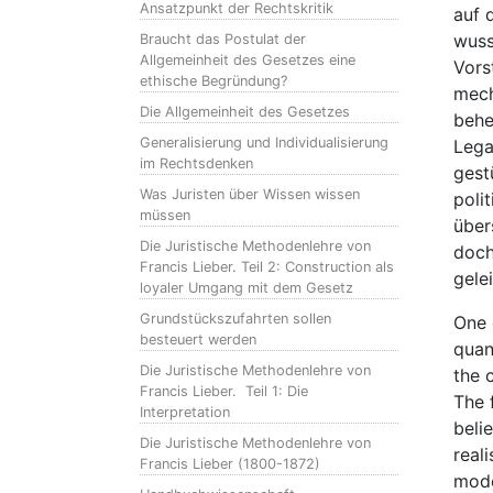
Ansatzpunkt der Rechtskritik
auf 
wuss
Braucht das Postulat der
Allgemeinheit des Gesetzes eine
Vors
ethische Begründung?
mech
Die Allgemeinheit des Gesetzes
behe
Generalisierung und Individualisierung
Lega
im Rechtsdenken
gest
Was Juristen über Wissen wissen
poli
müssen
über
Die Juristische Methodenlehre von
doch
Francis Lieber. Teil 2: Construction als
gele
loyaler Umgang mit dem Gesetz
Grundstückszufahrten sollen
One 
besteuert werden
quant
Die Juristische Methodenlehre von
the 
Francis Lieber. Teil 1: Die
The f
Interpretation
beli
Die Juristische Methodenlehre von
real
Francis Lieber (1800-1872)
mode