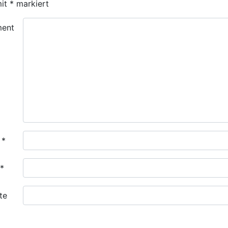
mit
*
markiert
ent
e
*
*
te