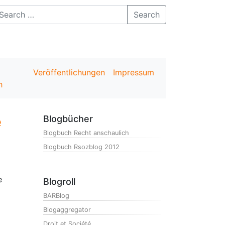
Search
Veröffentlichungen
Impressum
h
e
Blogbücher
Blogbuch Recht anschaulich
Blogbuch Rsozblog 2012
e
Blogroll
BARBlog
Blogaggregator
Droit et Société