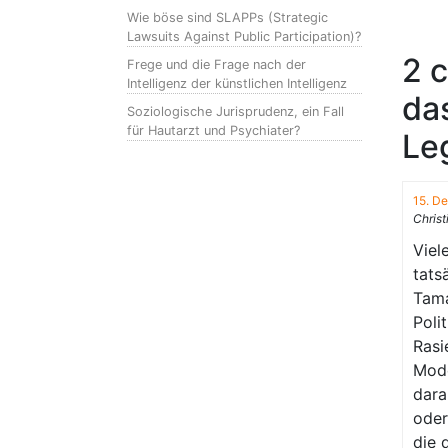
Wie böse sind SLAPPs (Strategic
Lawsuits Against Public Participation)?
2 
Frege und die Frage nach der
Intelligenz der künstlichen Intelligenz
da
Soziologische Jurisprudenz, ein Fall
für Hautarzt und Psychiater?
Leg
15. D
Christ
Viel
tats
Tama
Poli
Rasi
Mode
dara
oder
die 