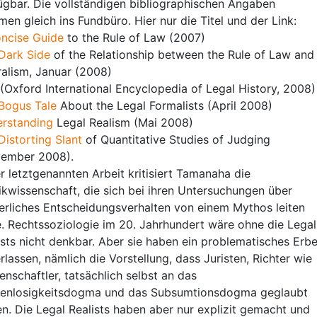
ügbar. Die vollständigen bibliographischen Angaben
en gleich ins Fundbüro. Hier nur die Titel und der Link:
ncise Guide
to the Rule of Law (2007)
Dark Side
of the Relationship between the Rule of Law and
ralism, Januar (2008)
(Oxford International Encyclopedia of Legal History, 2008)
Bogus Tale
About the Legal Formalists (April 2008)
rstanding
Legal Realism (Mai 2008)
Distorting Slant
of Quantitative Studies of Judging
ember 2008).
er letztgenannten Arbeit kritisiert Tamanaha die
tikwissenschaft, die sich bei ihren Untersuchungen über
terliches Entscheidungsverhalten von einem Mythos leiten
e. Rechtssoziologie im 20. Jahrhundert wäre ohne die Legal
ists nicht denkbar. Aber sie haben ein problematisches Erb
erlassen, nämlich die Vorstellung, dass Juristen, Richter wie
enschaftler, tatsächlich selbst an das
enlosigkeitsdogma und das Subsumtionsdogma geglaubt
en. Die Legal Realists haben aber nur explizit gemacht und