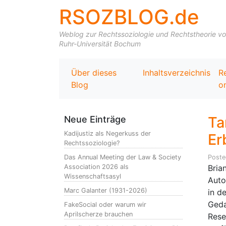
RSOZBLOG.de
Weblog zur Rechtssoziologie und Rechtstheorie von 
Ruhr-Universität Bochum
Über dieses
Inhaltsverzeichnis
R
Blog
on
Ta
Neue Einträge
Kadijustiz als Negerkuss der
Er
Rechtssoziologie?
Das Annual Meeting der Law & Society
Post
Association 2026 als
Bria
Wissenschaftsasyl
Auto
Marc Galanter (1931-2026)
in d
Geda
FakeSocial oder warum wir
Aprilscherze brauchen
Rese