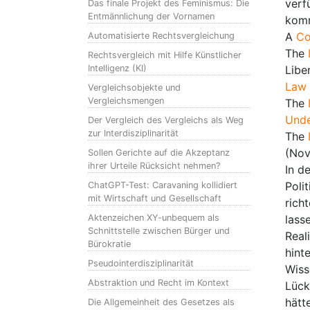
verf
Das finale Projekt des Feminismus: Die
Entmännlichung der Vornamen
komm
A
Co
Automatisierte Rechtsvergleichung
The
Rechtsvergleich mit Hilfe Künstlicher
Intelligenz (KI)
Libe
Law
Vergleichsobjekte und
Vergleichsmengen
The
Unde
Der Vergleich des Vergleichs als Weg
zur Interdisziplinarität
The
(Nov
Sollen Gerichte auf die Akzeptanz
ihrer Urteile Rücksicht nehmen?
In d
Poli
ChatGPT-Test: Caravaning kollidiert
mit Wirtschaft und Gesellschaft
rich
Aktenzeichen XY-unbequem als
lass
Schnittstelle zwischen Bürger und
Real
Bürokratie
hint
Pseudointerdisziplinarität
Wiss
Abstraktion und Recht im Kontext
Lück
hätt
Die Allgemeinheit des Gesetzes als