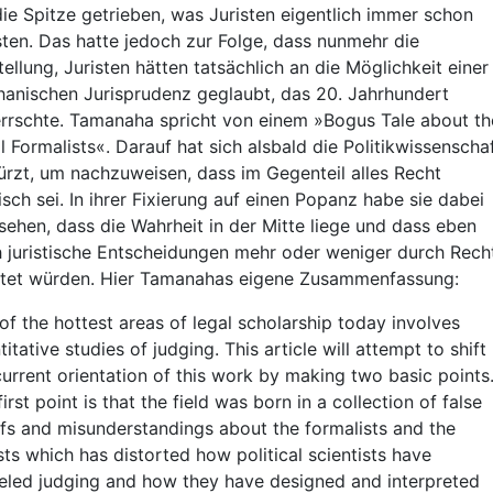
die Spitze getrieben, was Juristen eigentlich immer schon
ten. Das hatte jedoch zur Folge, dass nunmehr die
tellung, Juristen hätten tatsächlich an die Möglichkeit einer
anischen Jurisprudenz geglaubt, das 20. Jahrhundert
rrschte. Tamanaha spricht von einem »Bogus Tale about th
l Formalists«. Darauf hat sich alsbald die Politikwissenscha
ürzt, um nachzuweisen, dass im Gegenteil alles Recht
tisch sei. In ihrer Fixierung auf einen Popanz habe sie dabei
sehen, dass die Wahrheit in der Mitte liege und dass eben
 juristische Entscheidungen mehr oder weniger durch Rech
itet würden. Hier Tamanahas eigene Zusammenfassung:
of the hottest areas of legal scholarship today involves
itative studies of judging. This article will attempt to shift
current orientation of this work by making two basic points
irst point is that the field was born in a collection of false
efs and misunderstandings about the formalists and the
ists which has distorted how political scientists have
led judging and how they have designed and interpreted