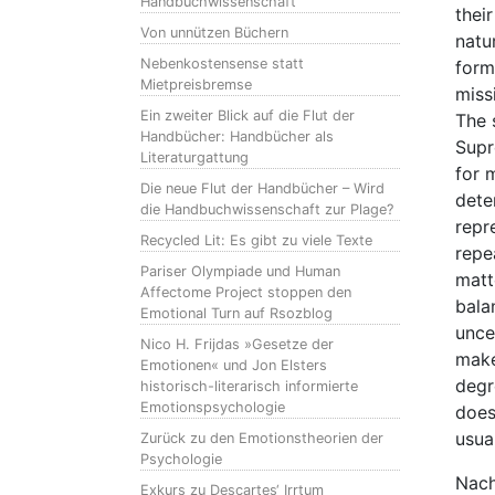
Handbuchwissenschaft
thei
Von unnützen Büchern
natu
Nebenkostensense statt
form
Mietpreisbremse
miss
Ein zweiter Blick auf die Flut der
The 
Handbücher: Handbücher als
Supr
Literaturgattung
for 
Die neue Flut der Handbücher – Wird
dete
die Handbuchwissenschaft zur Plage?
repr
Recycled Lit: Es gibt zu viele Texte
repe
Pariser Olympiade und Human
matt
Affectome Project stoppen den
bala
Emotional Turn auf Rsozblog
unce
Nico H. Frijdas »Gesetze der
maker
Emotionen« und Jon Elsters
degre
historisch-literarisch informierte
Emotionspsychologie
does
usua
Zurück zu den Emotionstheorien der
Psychologie
Nach
Exkurs zu Descartes‘ Irrtum