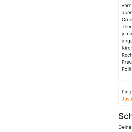
vern
aber
Crun
Theo
jema
abge
Kirc
Rech
Preu
Poli
Ping
Just
Sch
Deine 