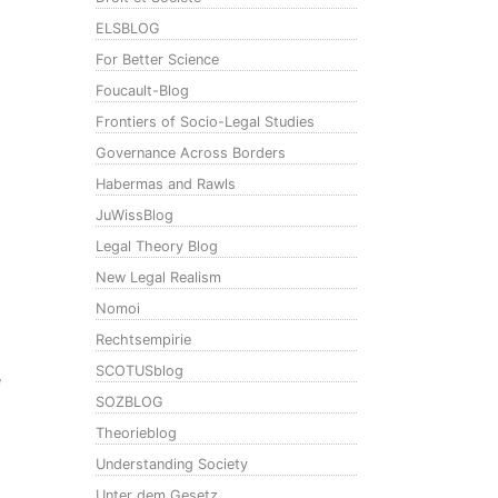
ELSBLOG
For Better Science
Foucault-Blog
Frontiers of Socio-Legal Studies
Governance Across Borders
Habermas and Rawls
JuWissBlog
Legal Theory Blog
New Legal Realism
Nomoi
Rechtsempirie
SCOTUSblog
e
SOZBLOG
Theorieblog
Understanding Society
Unter dem Gesetz