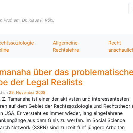
Skip to content
Prof. em. Dr. Klaus F. Röhl,
echtssoziologie-
Allgemeine
Recht
line
Rechtslehre
anschaulic
manaha über das problematisch
be der Legal Realists
ed on
29. November 2008
n Z. Tamanaha ist einer der aktivsten und interessantesten
ren auf dem Gebiet der Rechtssoziologie und Rechtstheori
en USA. Er versteht es immer wieder, lang eingefahrene
nkengänge aus dem Gleis zu werfen. Im Social Science
arch Network (SSRN) sind zurzeit fünf jüngere Arbeiten