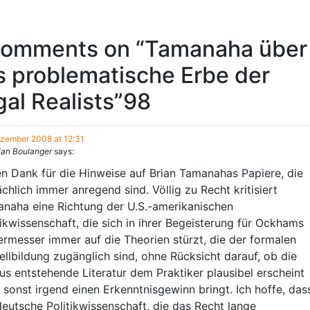
comments on “
Tamanaha über
s problematische Erbe der
al Realists
”98
ezember 2008 at 12:31
ian Boulanger
says:
en Dank für die Hinweise auf Brian Tamanahas Papiere, die
ächlich immer anregend sind. Völlig zu Recht kritisiert
naha eine Richtung der U.S.-amerikanischen
tikwissenschaft, die sich in ihrer Begeisterung für Ockhams
ermesser immer auf die Theorien stürzt, die der formalen
llbildung zugänglich sind, ohne Rücksicht darauf, ob die
us entstehende Literatur dem Praktiker plausibel erscheint
 sonst irgend einen Erkenntnisgewinn bringt. Ich hoffe, das
deutsche Politikwissenschaft, die das Recht lange