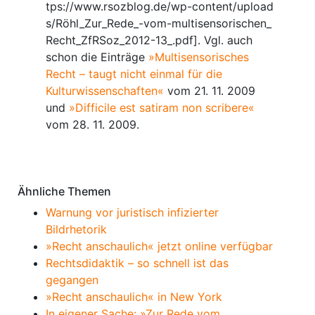
tps://www.rsozblog.de/wp-content/upload
s/Röhl_Zur_Rede_-vom-multisensorischen_
Recht_ZfRSoz_2012-13_.pdf].
Vgl. auch
schon die Einträge
»Multisensorisches
Recht – taugt nicht einmal für die
Kulturwissenschaften«
vom 21. 11. 2009
und
»Difficile est satiram non scribere«
vom 28. 11. 2009.
Anmerkungen
Ähnliche Themen
Warnung vor juristisch infizierter
Bildrhetorik
»Recht anschaulich« jetzt online verfügbar
Rechtsdidaktik – so schnell ist das
gegangen
»Recht anschaulich« in New York
In eigener Sache: »Zur Rede vom