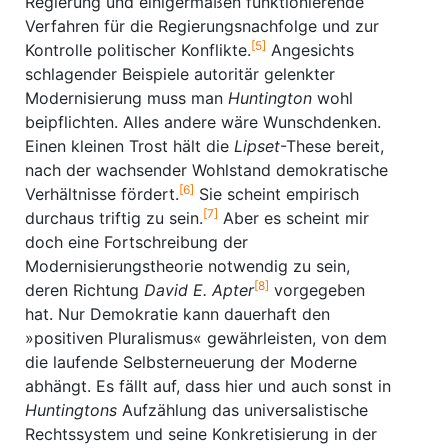
Regierung und einigermaßen funktionierende
Verfahren für die Regierungsnachfolge und zur
[5]
Kontrolle politischer Konflikte.
Angesichts
schlagender Beispiele autoritär gelenkter
Modernisierung muss man
Huntington
wohl
beipflichten. Alles andere wäre Wunschdenken.
Einen kleinen Trost hält die
Lipset
-These bereit,
nach der wachsender Wohlstand demokratische
[6]
Verhältnisse fördert.
Sie scheint empirisch
[7]
durchaus triftig zu sein.
Aber es scheint mir
doch eine Fortschreibung der
Modernisierungstheorie notwendig zu sein,
[8]
deren Richtung
David E. Apter
vorgegeben
hat. Nur Demokratie kann dauerhaft den
»positiven Pluralismus« gewährleisten, von dem
die laufende Selbsterneuerung der Moderne
abhängt. Es fällt auf, dass hier und auch sonst in
Huntingtons
Aufzählung das universalistische
Rechtssystem und seine Konkretisierung in der