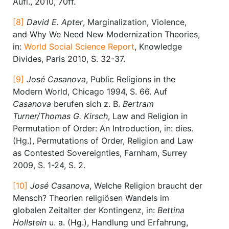
Aufl., 2010, 70ff.
[8]
David E. Apter
, Marginalization, Violence,
and Why We Need New Modernization Theories,
in:
World Social Science Report
, Knowledge
Divides, Paris 2010, S. 32-37.
[9]
José Casanova
, Public Religions in the
Modern World, Chicago 1994, S. 66. Auf
Casanova
berufen sich z. B.
Bertram
Turner/Thomas G. Kirsch
, Law and Religion in
Permutation of Order: An Introduction, in: dies.
(Hg.), Permutations of Order, Religion and Law
as Contested Sovereignties, Farnham, Surrey
2009, S. 1-24, S. 2.
[10]
José Casanova
, Welche Religion braucht der
Mensch? Theorien religiösen Wandels im
globalen Zeitalter der Kontingenz, in:
Bettina
Hollstein
u. a. (Hg.), Handlung und Erfahrung,