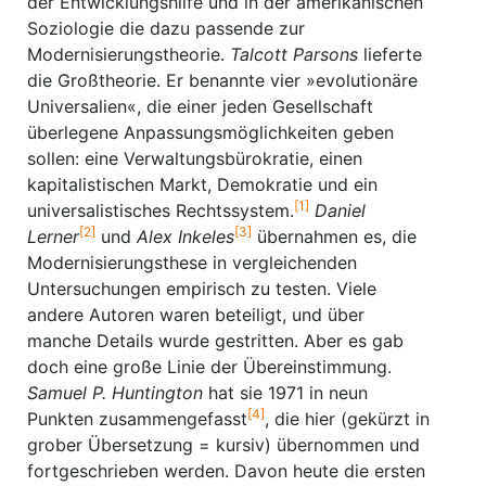
der Entwicklungshilfe und in der amerikanischen
Soziologie die dazu passende zur
Modernisierungstheorie.
Talcott Parsons
lieferte
die Großtheorie. Er benannte vier »evolutionäre
Universalien«, die einer jeden Gesellschaft
überlegene Anpassungsmöglichkeiten geben
sollen: eine Verwaltungsbürokratie, einen
kapitalistischen Markt, Demokratie und ein
[1]
universalistisches Rechtssystem.
Daniel
[2]
[3]
Lerner
und
Alex Inkeles
übernahmen es, die
Modernisierungsthese in vergleichenden
Untersuchungen empirisch zu testen. Viele
andere Autoren waren beteiligt, und über
manche Details wurde gestritten. Aber es gab
doch eine große Linie der Übereinstimmung.
Samuel P. Huntington
hat sie 1971 in neun
[4]
Punkten zusammengefasst
, die hier (gekürzt in
grober Übersetzung = kursiv) übernommen und
fortgeschrieben werden. Davon heute die ersten