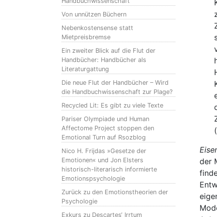
Handbuchwissenschaft
Von unnützen Büchern
Nebenkostensense statt
Mietpreisbremse
Ein zweiter Blick auf die Flut der
Handbücher: Handbücher als
Literaturgattung
Die neue Flut der Handbücher – Wird
die Handbuchwissenschaft zur Plage?
Recycled Lit: Es gibt zu viele Texte
Pariser Olympiade und Human
Affectome Project stoppen den
(
Emotional Turn auf Rsozblog
Eise
Nico H. Frijdas »Gesetze der
Emotionen« und Jon Elsters
der 
historisch-literarisch informierte
find
Emotionspsychologie
Entw
Zurück zu den Emotionstheorien der
eige
Psychologie
Mode
Exkurs zu Descartes‘ Irrtum