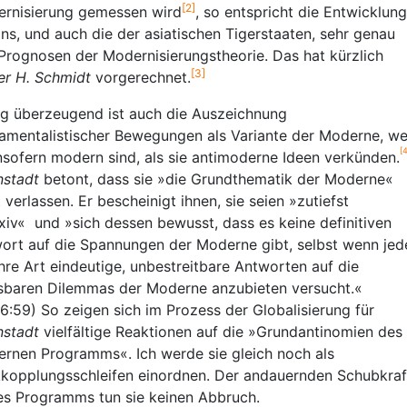
[2]
rnisierung gemessen wird
, so entspricht die Entwicklung
ns, und auch die der asiatischen Tigerstaaten, sehr genau
Prognosen der Modernisierungstheorie. Das hat kürzlich
[3]
er H. Schmidt
vorgerechnet.
g überzeugend ist auch die Auszeichnung
amentalistischer Bewegungen als Variante der Moderne, we
[4
insofern modern sind, als sie antimoderne Ideen verkünden.
nstadt
betont, dass sie »die Grundthematik der Moderne«
t verlassen. Er bescheinigt ihnen, sie seien »zutiefst
exiv« und »sich dessen bewusst, dass es keine definitiven
ort auf die Spannungen der Moderne gibt, selbst wenn jed
ihre Art eindeutige, unbestreitbare Antworten auf die
sbaren Dilemmas der Moderne anzubieten versucht.«
6:59) So zeigen sich im Prozess der Globalisierung für
nstadt
vielfältige Reaktionen auf die »Grundantinomien des
rnen Programms«. Ich werde sie gleich noch als
kopplungsschleifen einordnen. Der andauernden Schubkraf
es Programms tun sie keinen Abbruch.