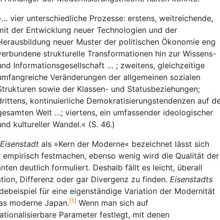
»… vier unterschiedliche Prozesse: erstens, weitreichende,
mit der Entwicklung neuer Technologien und der
Herausbildung neuer Muster der politischen Ökonomie eng
verbundene strukturelle Transformationen hin zur Wissens-
und Informationsgesellschaft … ; zweitens, gleichzeitige
umfangreiche Veränderungen der allgemeinen sozialen
Strukturen sowie der Klassen- und Statusbeziehungen;
drittens, kontinuierliche Demokratisierungstendenzen auf d
gesamten Welt …; viertens, ein umfassender ideologischer
und kultureller Wandel.« (S. 46.)
Eisenstadt
als »Kern der Moderne« bezeichnet lässt sich
t empirisch festmachen, ebenso wenig wird die Qualität der
nten deutlich formuliert. Deshalb fällt es leicht, überall
ation, Differenz oder gar Divergenz zu finden.
Eisenstadts
debeispiel für eine eigenständige Variation der Modernität
[1]
das moderne Japan.
Wenn man sich auf
ationalisierbare Parameter festlegt, mit denen