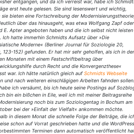
bisher entgangen, und da ich verreist war, habe ich Schmidt
räge erst heute gelesen. Sie sind lesenswert und wichtig,
 sie bieten eine Fortschreibung der Modernisierungstheorie
deutlich über das hinausgeht, was etwa Wolfgang Zapf oder
d E. Apter angeboten haben und die ich selbst nicht leisten
. Ich hatte immerhin Schmidts Aufsatz über »Die
siatische Moderne« (Berliner Journal für Soziologie 20,
, 123-152) gefunden. Er hat mir sehr geholfen, als ich in de
ten Monaten mit einem Festschriftbeitrag über
wicklungshilfe durch Recht und die Konvergenzthese«
sst war. Ich hätte natürlich gleich auf
Schmidts Webseite
n und nach weiteren einschlägigen Arbeiten fahnden sollen
habe ich versäumt, bis ich heute seine Postings auf Sozblo
Ich bin ein bißchen in Eile, weil ich mit meiner Beitragsreihe
Modernisierung noch bis zum Soziologentag in Bochum am
ktober bei der »Einfalt der Vielfalt« ankommen möchte.
alb in diesem Monat die schnelle Folge der Beiträge, die ic
weise schon auf Vorrat geschrieben hatte und die WordPres
orbestimmten Terminen dann automatisch veröffentlicht hat