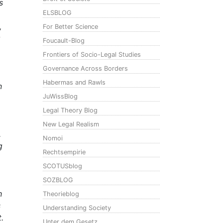
s
ELSBLOG
,
For Better Science
Foucault-Blog
Frontiers of Socio-Legal Studies
Governance Across Borders
Habermas and Rawls
n
JuWissBlog
Legal Theory Blog
New Legal Realism
.
Nomoi
g
Rechtsempirie
SCOTUSblog
SOZBLOG
h
Theorieblog
s
Understanding Society
.
Unter dem Gesetz