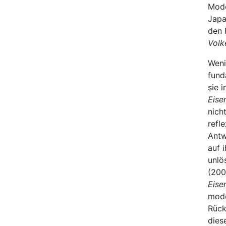
Mode
Japa
den 
Volk
Weni
fund
sie 
Eise
nich
refl
Antw
auf 
unlö
(200
Eise
mode
Rück
dies