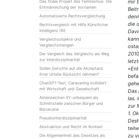
mir 
Das finale Projekt des Feminismus: Die
Entmännlichung der Vornamen
Beit
denn
Automatisierte Rechtsvergleichung
die 
Rechtsvergleich mit Hilfe Künstlicher
Intelligenz (KI)
Davi
kann
Vergleichsobjekte und
Vergleichsmengen
osta
2010
Der Vergleich des Vergleichs als Weg
zur Interdisziplinarität
letz
»Ent
Sollen Gerichte auf die Akzeptanz
ihrer Urteile Rücksicht nehmen?
befa
gehe
ChatGPT-Test: Caravaning kollidiert
mit Wirtschaft und Gesellschaft
Das 
Aktenzeichen XY-unbequem als
las. 
Schnittstelle zwischen Bürger und
zur 
Bürokratie
1. O
Pseudointerdisziplinarität
Desh
Abstraktion und Recht im Kontext
teil
zu v
Die Allgemeinheit des Gesetzes als