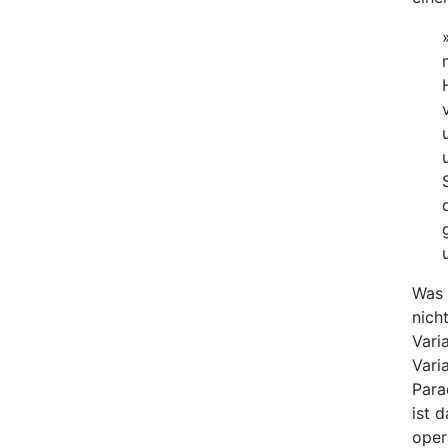
Was
nich
Varia
Vari
Para
ist 
oper