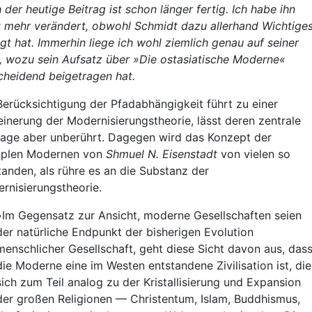
 der heutige Beitrag ist schon länger fertig. Ich habe ihn
t mehr verändert, obwohl Schmidt dazu allerhand Wichtige
gt hat. Immerhin liege ich wohl ziemlich genau auf seiner
e, wozu sein Aufsatz über »Die ostasiatische Moderne«
cheidend beigetragen hat.
Berücksichtigung der Pfadabhängigkeit führt zu einer
einerung der Modernisierungstheorie, lässt deren zentrale
age aber unberührt. Dagegen wird das Konzept der
iplen Modernen von
Shmuel N. Eisenstadt
von vielen so
tanden, als rühre es an die Substanz der
rnisierungstheorie.
»Im Gegensatz zur Ansicht, moderne Gesellschaften seien
der natürliche Endpunkt der bisherigen Evolution
menschlicher Gesellschaft, geht diese Sicht davon aus, das
die Moderne eine im Westen entstandene Zivilisation ist, die
sich zum Teil analog zu der Kristallisierung und Expansion
der großen Religionen — Christentum, Islam, Buddhismus,