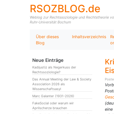
RSOZBLOG.de
Weblog zur Rechtssoziologie und Rechtstheorie von 
Ruhr-Universität Bochum
Über dieses
Inhaltsverzeichnis
R
Blog
on
Kr
Neue Einträge
Kadijustiz als Negerkuss der
Ei
Rechtssoziologie?
Das Annual Meeting der Law & Society
Post
Association 2026 als
Vorb
Wissenschaftsasyl
Post
Marc Galanter (1931-2026)
Gesc
(deu
FakeSocial oder warum wir
Aprilscherze brauchen
eine