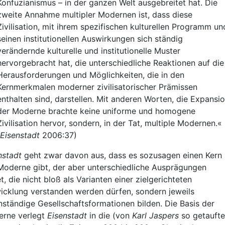
Konfuzianismus – in der ganzen Welt ausgebreitet hat. Die
zweite Annahme multipler Modernen ist, dass diese
Zivilisation, mit ihrem spezifischen kulturellen Programm un
seinen institutionellen Auswirkungen sich ständig
verändernde kulturelle und institutionelle Muster
hervorgebracht hat, die unterschiedliche Reaktionen auf die
Herausforderungen und Möglichkeiten, die in den
Kernmerkmalen moderner zivilisatorischer Prämissen
enthalten sind, darstellen. Mit anderen Worten, die Expansi
der Moderne brachte keine uniforme und homogene
Zivilisation hervor, sondern, in der Tat, multiple Modernen.«
Eisenstadt
2006:37)
nstadt
geht zwar davon aus, dass es sozusagen einen Kern
Moderne gibt, der aber unterschiedliche Ausprägungen
et, die nicht bloß als Varianten einer zielgerichteten
icklung verstanden werden dürfen, sondern jeweils
nständige Gesellschaftsformationen bilden. Die Basis der
rne verlegt
Eisenstadt
in die (von
Karl Jaspers
so getaufte