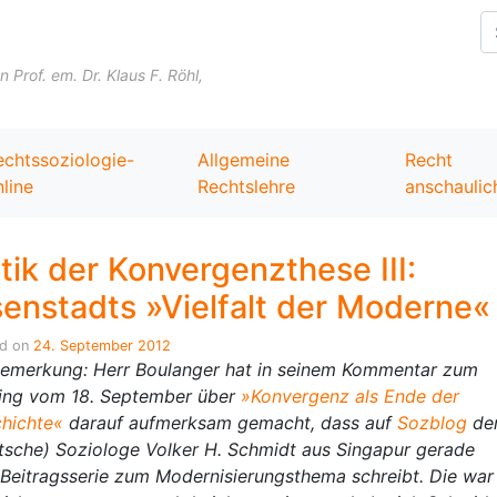
Skip to content
Prof. em. Dr. Klaus F. Röhl,
echtssoziologie-
Allgemeine
Recht
line
Rechtslehre
anschaulic
itik der Konvergenzthese III:
senstadts »Vielfalt der Moderne«
ed on
24. September 2012
emerkung: Herr Boulanger hat in seinem Kommentar zum
ing vom 18. September über
»Konvergenz als Ende der
hichte«
darauf aufmerksam gemacht, dass auf
Sozblog
de
tsche) Soziologe Volker H. Schmidt aus Singapur gerade
 Beitragsserie zum Modernisierungsthema schreibt. Die war