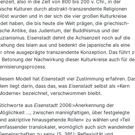
enzeit, also in die Zeit von 800 bis 200 v. Chr., in der
ische Kulturen durch abstrakt-transzendente Religionen
löst wurden und in der sich die vier großen Kulturkreise
ldet haben, die bis heute die Welt prägen, die griechisch-
sche Antike, das Judentum, der Buddhismus und der
uzianismus. Eisenstadt dehnt die Achsenzeit noch auf die
tehung des Islam aus und bedenkt die japanische als eine
ur ohne ausgeprägte transzendente Konzeption. Das führt z
r Betonung der Nachwirkung dieser Kulturkreise auch für d
rnisierungsprozess.
diesem Modell hat
Eisenstadt
viel Zustimmung erfahren. Da
lem liegt darin, dass das, was
Eisenstadt
selbst als »Kern
Moderne« bezeichnet, verschwommen bleibt.
Stichworte aus
Eisenstadt
2006:»Anerkennung der
Möglichkeit …, zwischen mannigfaltigen, über festgelegte
und askriptive hinausgehende Rollen« zu wählen und »Teil
umfassender translokaler, womöglich auch sich wandelnder
Gemeinschaften zu sein« (S. 38f.); Reflexivität und