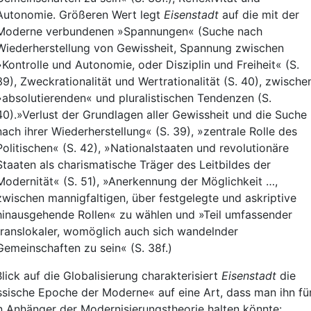
Autonomie. Größeren Wert legt
Eisenstadt
auf die mit der
Moderne verbundenen »Spannungen« (Suche nach
Wiederherstellung von Gewissheit, Spannung zwischen
»Kontrolle und Autonomie, oder Disziplin und Freiheit« (S.
39), Zweckrationalität und Wertrationalität (S. 40), zwische
»absolutierenden« und pluralistischen Tendenzen (S.
40).»Verlust der Grundlagen aller Gewissheit und die Suche
nach ihrer Wiederherstellung« (S. 39), »zentrale Rolle des
Politischen« (S. 42), »Nationalstaaten und revolutionäre
Staaten als charismatische Träger des Leitbildes der
Modernität« (S. 51), »Anerkennung der Möglichkeit …,
zwischen mannigfaltigen, über festgelegte und askriptive
hinausgehende Rollen« zu wählen und »Teil umfassender
translokaler, womöglich auch sich wandelnder
Gemeinschaften zu sein« (S. 38f.)
Blick auf die Globalisierung charakterisiert
Eisenstadt
die
ssische Epoche der Moderne« auf eine Art, dass man ihn fü
n Anhänger der Modernisierungstheorie halten könnte: