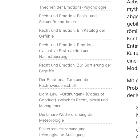
Achs
Theorien der Emotions-Psychologie
myth
abge
Recht und Emotion: Basis- und
Sekundäremotionen
gebi
Recht und Emotion: Ein Katalog der
römi
Gefühle
Konf
Recht und Emotion: Emotional-
Ents
evaluative Erstreaktion und
Kult
Nachsteuerung
eine
Recht und Emotion: Zur Sortierung der
Mode
Begriffe
Der Emotional Turn und die
Mit 
Rechtswissenschaft
Prob
Light Law: »Ordnungen« (Codes of
der 
Conduct) zwischen Recht, Moral und
Management
Die binäre Wetterordnung der
Meteorologie
Plakettenverordnung und
teleologische Auslegung