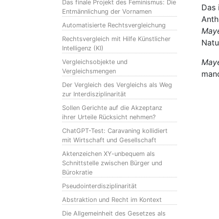
Das finale Projekt des Feminismus: Die
Das 
Entmännlichung der Vornamen
Anth
Automatisierte Rechtsvergleichung
May
Rechtsvergleich mit Hilfe Künstlicher
Natu
Intelligenz (KI)
May
Vergleichsobjekte und
Vergleichsmengen
manc
Der Vergleich des Vergleichs als Weg
zur Interdisziplinarität
Sollen Gerichte auf die Akzeptanz
ihrer Urteile Rücksicht nehmen?
ChatGPT-Test: Caravaning kollidiert
mit Wirtschaft und Gesellschaft
Aktenzeichen XY-unbequem als
Schnittstelle zwischen Bürger und
Bürokratie
Pseudointerdisziplinarität
Abstraktion und Recht im Kontext
Die Allgemeinheit des Gesetzes als