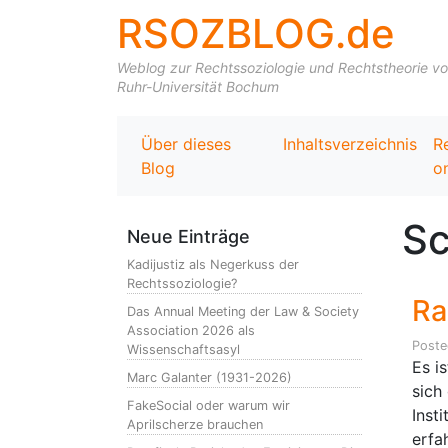
RSOZBLOG.de
Weblog zur Rechtssoziologie und Rechtstheorie von 
Ruhr-Universität Bochum
Über dieses
Inhaltsverzeichnis
R
Blog
on
Sc
Neue Einträge
Kadijustiz als Negerkuss der
Rechtssoziologie?
Ra
Das Annual Meeting der Law & Society
Association 2026 als
Post
Wissenschaftsasyl
Es i
Marc Galanter (1931-2026)
sich
FakeSocial oder warum wir
Inst
Aprilscherze brauchen
erfa