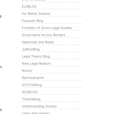
ELSBLOG
For Better Science
e
Foucault-Blog
Frontiers of Socio-Legal Studies
Governance Across Borders
Habermas and Rawls
JuWissBlog
.
Legal Theory Blog
New Legal Realism
h
Nomoi
Rechtsempirie
SCOTUSblog
SOZBLOG
Theorieblog
Understanding Society
er
Unter dem Gesetz