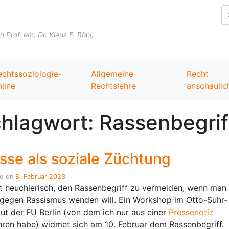
Skip to content
Prof. em. Dr. Klaus F. Röhl,
echtssoziologie-
Allgemeine
Recht
line
Rechtslehre
anschaulic
hlagwort:
Rassenbegrif
sse als soziale Züchtung
ed on
8. Februar 2023
st heuchlerisch, den Rassenbegriff zu vermeiden, wenn man
 gegen Rassismus wenden will. Ein Workshop im Otto-Suhr-
itut der FU Berlin (von dem ich nur aus einer
Pressenotiz
hren habe) widmet sich am 10. Februar dem Rassenbegriff.