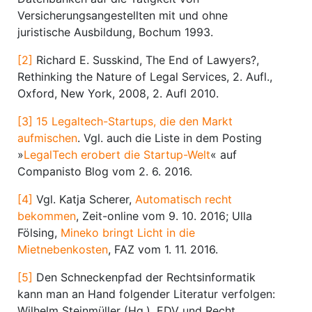
Versicherungsangestellten mit und ohne
juristische Ausbildung, Bochum 1993.
[2]
Richard E. Susskind, The End of Lawyers?,
Rethinking the Nature of Legal Services, 2. Aufl.,
Oxford, New York, 2008, 2. Aufl 2010.
[3]
15 Legaltech-Startups, die den Markt
aufmischen
. Vgl. auch die Liste in dem Posting
»
LegalTech erobert die Startup-Welt
« auf
Companisto Blog vom 2. 6. 2016.
[4]
Vgl. Katja Scherer,
Automatisch recht
bekommen
, Zeit-online vom 9. 10. 2016; Ulla
Fölsing,
Mineko bringt Licht in die
Mietnebenkosten
, FAZ vom 1. 11. 2016.
[5]
Den Schneckenpfad der Rechtsinformatik
kann man an Hand folgender Literatur verfolgen:
Wilhelm Steinmüller (Hg.), EDV und Recht.