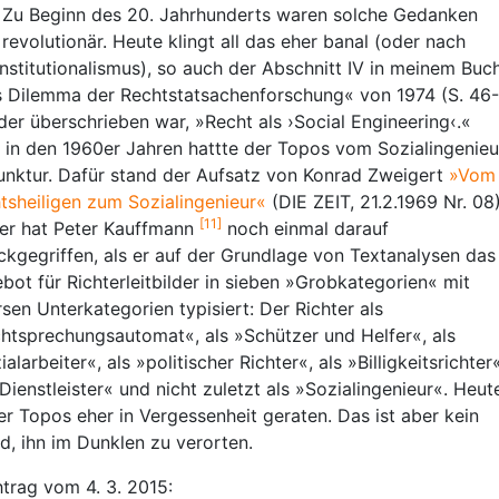
 Zu Beginn des 20. Jahrhunderts waren solche Gedanken
 revolutionär. Heute klingt all das eher banal (oder nach
nstitutionalismus), so auch der Abschnitt IV in meinem Buc
 Dilemma der Rechtstatsachenforschung« von 1974 (S. 46-
 der überschrieben war, »Recht als ›Social Engineering‹.«
 in den 1960er Jahren hattte der Topos vom Sozialingenieu
unktur. Dafür stand der Aufsatz von Konrad Zweigert
»Vom
tsheiligen zum Sozialingenieur«
(DIE ZEIT, 21.2.1969 Nr. 08)
[11]
er hat Peter Kauffmann
noch einmal darauf
ckgegriffen, als er auf der Grundlage von Textanalysen das
bot für Richterleitbilder in sieben »Grobkategorien« mit
rsen Unterkategorien typisiert: Der Richter als
htsprechungsautomat«, als »Schützer und Helfer«, als
alarbeiter«, als »politischer Richter«, als »Billigkeitsrichter«
»Dienstleister« und nicht zuletzt als »Sozialingenieur«. Heut
der Topos eher in Vergessenheit geraten. Das ist aber kein
d, ihn im Dunklen zu verorten.
trag vom 4. 3. 2015: