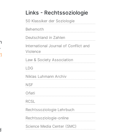
Links - Rechtssoziologie
50 Klassiker der Soziologie
Behemoth
Deutschland in Zahlen
h
International Journal of Conflict and
r
Violence
7]
Law & Society Association
LDG
Niklas Luhmann Archiv
NSF
Oñati
RCSL
Rechtssoziologie Lehrbuch
Rechtssoziologie-online
Science Media Center (SMC)
d