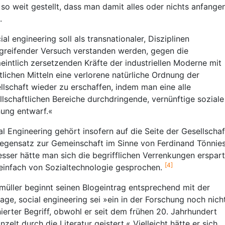
 so weit gestellt, dass man damit alles oder nichts anfange
.
ial engineering soll als transnationaler, Disziplinen
greifender Versuch verstanden werden, gegen die
eintlich zersetzenden Kräfte der industriellen Moderne mit
tlichen Mitteln eine verlorene natürliche Ordnung der
llschaft wieder zu erschaffen, indem man eine alle
llschaftlichen Bereiche durchdringende, vernünftige soziale
ung entwarf.«
al Engineering gehört insofern auf die Seite der Gesellschaf
egensatz zur Gemeinschaft im Sinne von Ferdinand Tönnies
sser hätte man sich die begrifflichen Verrenkungen erspart
[4]
einfach von Sozialtechnologie gesprochen.
müller beginnt seinen Blogeintrag entsprechend mit der
age, social engineering sei »ein in der Forschung noch nich
nierter Begriff, obwohl er seit dem frühen 20. Jahrhundert
nzelt durch die Literatur geistert.« Vielleicht hätte er sich