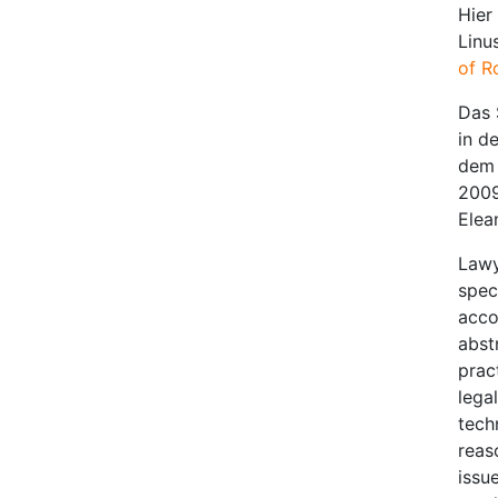
Hier
Linu
of R
Das 
in d
dem 
2009
Elea
Lawy
spec
acco
abstr
prac
lega
tech
reas
issu