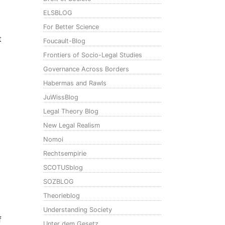
ELSBLOG
For Better Science
t
Foucault-Blog
Frontiers of Socio-Legal Studies
Governance Across Borders
Habermas and Rawls
JuWissBlog
Legal Theory Blog
New Legal Realism
Nomoi
Rechtsempirie
SCOTUSblog
SOZBLOG
Theorieblog
Understanding Society
f
Unter dem Gesetz