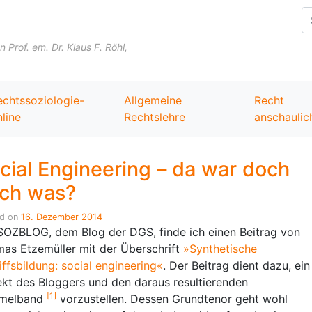
Skip to content
Prof. em. Dr. Klaus F. Röhl,
echtssoziologie-
Allgemeine
Recht
line
Rechtslehre
anschaulic
cial Engineering – da war doch
ch was?
ed on
16. Dezember 2014
SOZBLOG, dem Blog der DGS, finde ich einen Beitrag von
as Etzemüller mit der Überschrift
»Synthetische
iffsbildung: social engineering«
. Der Beitrag dient dazu, ein
ekt des Bloggers und den daraus resultierenden
[1]
melband
vorzustellen. Dessen Grundtenor geht wohl