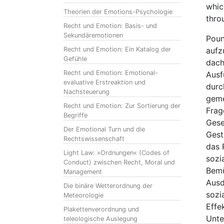
whic
Theorien der Emotions-Psychologie
thro
Recht und Emotion: Basis- und
Sekundäremotionen
Poun
Recht und Emotion: Ein Katalog der
aufz
Gefühle
dach
Recht und Emotion: Emotional-
Ausf
evaluative Erstreaktion und
durc
Nachsteuerung
geme
Recht und Emotion: Zur Sortierung der
Frag
Begriffe
Gese
Der Emotional Turn und die
Gest
Rechtswissenschaft
das 
Light Law: »Ordnungen« (Codes of
sozi
Conduct) zwischen Recht, Moral und
Bemü
Management
Ausd
Die binäre Wetterordnung der
sozi
Meteorologie
Effe
Plakettenverordnung und
Unte
teleologische Auslegung