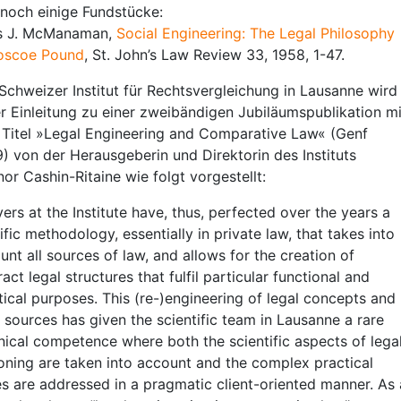
 noch einige Fundstücke:
s J. McManaman,
Social Engineering: The Legal Philosophy
oscoe Pound
, St. John’s Law Review 33, 1958, 1-47.
Schweizer Institut für Rechtsvergleichung in Lausanne wird
er Einleitung zu einer zweibändigen Jubiläumspublikation mi
Titel »Legal Engineering and Comparative Law« (Genf
) von der Herausgeberin und Direktorin des Instituts
nor Cashin-Ritaine wie folgt vorgestellt:
ers at the Institute have, thus, perfected over the years a
ific methodology, essentially in private law, that takes into
unt all sources of law, and allows for the creation of
act legal structures that fulfil particular functional and
tical purposes. This (re-)engineering of legal concepts and
l sources has given the scientific team in Lausanne a rare
nical competence where both the scientific aspects of lega
oning are taken into account and the complex practical
es are addressed in a pragmatic client-oriented manner. As 