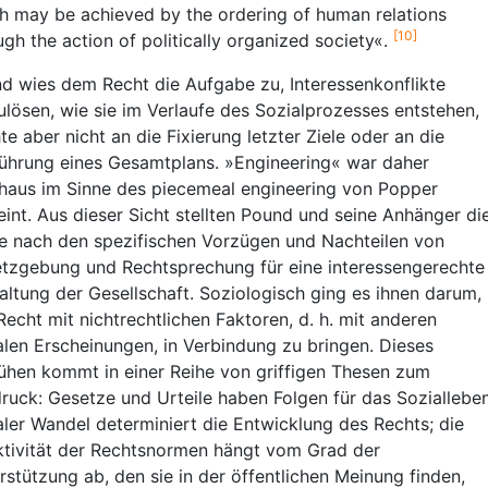
h may be achieved by the ordering of human relations
[10]
ugh the action of politically organized society«.
d wies dem Recht die Aufgabe zu, Interessenkonflikte
ulösen, wie sie im Verlaufe des Sozialprozesses entstehen,
te aber nicht an die Fixierung letzter Ziele oder an die
ührung eines Gesamtplans. »Engineering« war daher
haus im Sinne des piecemeal engineering von Popper
int. Aus dieser Sicht stellten Pound und seine Anhänger di
e nach den spezifischen Vorzügen und Nachteilen von
tzgebung und Rechtsprechung für eine interessengerechte
altung der Gesellschaft. Soziologisch ging es ihnen darum,
Recht mit nichtrechtlichen Faktoren, d. h. mit anderen
alen Erscheinungen, in Verbindung zu bringen. Dieses
hen kommt in einer Reihe von griffigen Thesen zum
ruck: Gesetze und Urteile haben Folgen für das Sozialleben
aler Wandel determiniert die Entwicklung des Rechts; die
ktivität der Rechtsnormen hängt vom Grad der
rstützung ab, den sie in der öffentlichen Meinung finden,