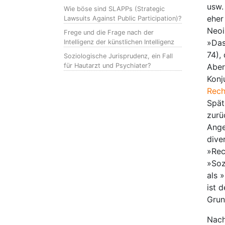
usw.
Wie böse sind SLAPPs (Strategic
eher
Lawsuits Against Public Participation)?
Neoi
Frege und die Frage nach der
»Das
Intelligenz der künstlichen Intelligenz
74),
Soziologische Jurisprudenz, ein Fall
für Hautarzt und Psychiater?
Aber
Konj
Rech
Spät
zurü
Ange
dive
»Rec
»Sozi
als 
ist 
Grun
Nach