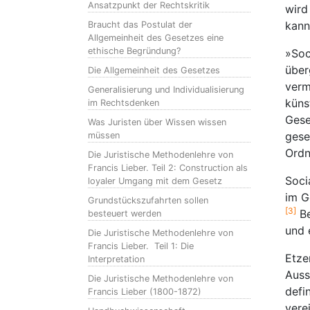
Ansatzpunkt der Rechtskritik
wird
kann
Braucht das Postulat der
Allgemeinheit des Gesetzes eine
ethische Begründung?
»Soc
über
Die Allgemeinheit des Gesetzes
verm
Generalisierung und Individualisierung
küns
im Rechtsdenken
Gese
Was Juristen über Wissen wissen
gese
müssen
Ordn
Die Juristische Methodenlehre von
Francis Lieber. Teil 2: Construction als
Soci
loyaler Umgang mit dem Gesetz
im G
Grundstückszufahrten sollen
[3]
Be
besteuert werden
und 
Die Juristische Methodenlehre von
Francis Lieber. Teil 1: Die
Etze
Interpretation
Auss
Die Juristische Methodenlehre von
defi
Francis Lieber (1800-1872)
verei