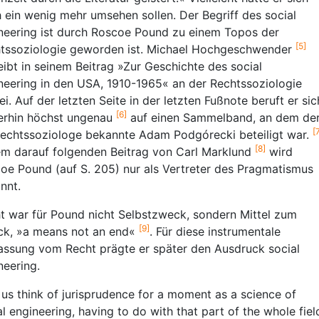
 ein wenig mehr umsehen sollen. Der Begriff des social
neering ist durch Roscoe Pound zu einem Topos der
[5]
tssoziologie geworden ist. Michael Hochgeschwender
eibt in seinem Beitrag »Zur Geschichte des social
neering in den USA, 1910-1965« an der Rechtssoziologie
ei. Auf der letzten Seite in der letzten Fußnote beruft er sic
[6]
rhin höchst ungenau
auf einen Sammelband, an dem de
[
Rechtssoziologe bekannte Adam Podgórecki beteiligt war.
[8]
em darauf folgenden Beitrag von Carl Marklund
wird
oe Pound (auf S. 205) nur als Vertreter des Pragmatismus
nnt.
t war für Pound nicht Selbstzweck, sondern Mittel zum
[9]
k, »a means not an end«
. Für diese instrumentale
assung vom Recht prägte er später den Ausdruck social
neering.
 us think of jurisprudence for a moment as a science of
al engineering, having to do with that part of the whole fiel