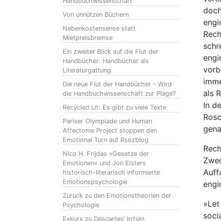
Handbuchwissenschaft
doch
Von unnützen Büchern
engi
Nebenkostensense statt
Rech
Mietpreisbremse
schr
Ein zweiter Blick auf die Flut der
engi
Handbücher: Handbücher als
vorb
Literaturgattung
imme
Die neue Flut der Handbücher – Wird
als 
die Handbuchwissenschaft zur Plage?
In d
Recycled Lit: Es gibt zu viele Texte
Rosc
Pariser Olympiade und Human
gena
Affectome Project stoppen den
Emotional Turn auf Rsozblog
Rech
Nico H. Frijdas »Gesetze der
Zwec
Emotionen« und Jon Elsters
Auff
historisch-literarisch informierte
Emotionspsychologie
engi
Zurück zu den Emotionstheorien der
»Let
Psychologie
soci
Exkurs zu Descartes‘ Irrtum