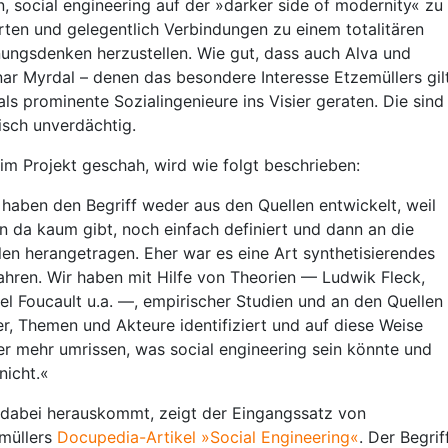
n, social engineering auf der »darker side of modernity« zu
rten und gelegentlich Verbindungen zu einem totalitären
ungsdenken herzustellen. Wie gut, dass auch Alva und
ar Myrdal – denen das besondere Interesse Etzemüllers gil
als prominente Sozialingenieure ins Visier geraten. Die sind
tisch unverdächtig.
im Projekt geschah, wird wie folgt beschrieben:
 haben den Begriff weder aus den Quellen entwickelt, weil
hn da kaum gibt, noch einfach definiert und dann an die
len herangetragen. Eher war es eine Art synthetisierendes
ahren. Wir haben mit Hilfe von Theorien — Ludwik Fleck,
el Foucault u.a. —, empirischer Studien und an den Quellen
er, Themen und Akteure identifiziert und auf diese Weise
r mehr umrissen, was social engineering sein könnte und
nicht.«
dabei herauskommt, zeigt der Eingangssatz von
müllers
Docupedia-Artikel »Social Engineering«
. Der Begrif