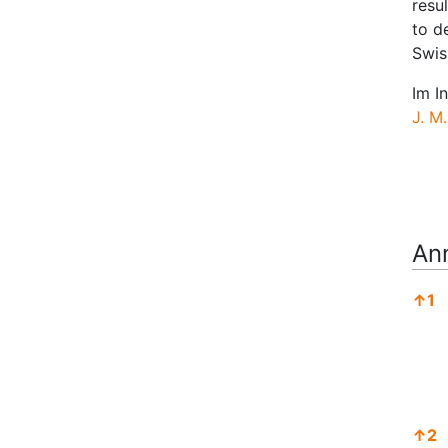
resu
to d
Swis
Im I
J. M
An
↑
1
↑
2