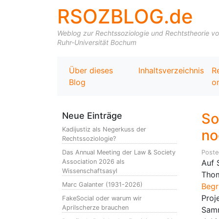
RSOZBLOG.de
Weblog zur Rechtssoziologie und Rechtstheorie von 
Ruhr-Universität Bochum
Über dieses
Inhaltsverzeichnis
R
Blog
on
So
Neue Einträge
Kadijustiz als Negerkuss der
no
Rechtssoziologie?
Das Annual Meeting der Law & Society
Post
Association 2026 als
Auf 
Wissenschaftsasyl
Thom
Marc Galanter (1931-2026)
Begr
Proj
FakeSocial oder warum wir
Aprilscherze brauchen
Sam