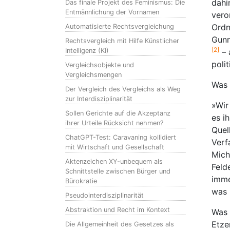
dahi
Das finale Projekt des Feminismus: Die
Entmännlichung der Vornamen
vero
Ordn
Automatisierte Rechtsvergleichung
Gunn
Rechtsvergleich mit Hilfe Künstlicher
[2]
Intelligenz (KI)
– 
poli
Vergleichsobjekte und
Vergleichsmengen
Was 
Der Vergleich des Vergleichs als Weg
zur Interdisziplinarität
»Wir
Sollen Gerichte auf die Akzeptanz
es i
ihrer Urteile Rücksicht nehmen?
Quel
ChatGPT-Test: Caravaning kollidiert
Verf
mit Wirtschaft und Gesellschaft
Mich
Aktenzeichen XY-unbequem als
Feld
Schnittstelle zwischen Bürger und
imme
Bürokratie
was 
Pseudointerdisziplinarität
Abstraktion und Recht im Kontext
Was 
Etze
Die Allgemeinheit des Gesetzes als