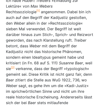
Ich habe
Hubert Treibers
»Einladung zur
Lektüre« von
Max Webers
[1]
Rechtssoziologie
angenommen. Dabei bin ich
auch auf den Begriff der Kadijustiz gestoßen,
den
Weber
allein in der »Rechtssoziologie«
sieben Mal verwendet. Der Begriff ist weit
darüber hinaus zum Stich-, Sprich- und Reizwort
geworden, das nach Klarstellung ruft.
Treiber
betont, dass
Weber
mit dem Begriff der
Kadijustiz nicht das historische Phänomen,
sondern einen Idealtypus gemeint habe und
kritisiert (in Fn. 68 auf S. 111)
Susanne Baer
, weil
[2]
sie
verkenne, dass der Begriff »typologisch«
gemeint sei. Diese Kritik ist nicht ganz fair, denn
Baer
zitiert die Stelle aus WuG 1922, 736, wo
Weber
sagt, es gehe ihm um die »Kadi-Justiz«
im sprichwörtlichen Sinne und nicht um ihre
reale historische Erscheinung. Andererseits lässt
sich der bei
Baer
stets mitlaufende