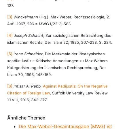
127.
[3]
Winckelmann
(Hg.), Max Weber. Rechtssoziologie, 2.
Aufl. 1967, 296 = MWG I/22-3, 563.
[4]
Joseph Schacht
, Zur soziologischen Betrachtung des
islamischen Rechts, Der Islam 22, 1935, 207-238, S. 224.
[5]
Irene Schneider
, Die Merkmale der idealtypischen
»qadi«-Justiz – Kritische Anmerkungen zu Max Webers
Kategorisierung der islamischen Rechtsprechung, Der
Islam 70, 1993, 145-159.
[6]
Intisar A. Rabb,
Against Kadijustiz: On the Negative
Citation of Foreign Law
, Suffolk University Law Review
XLVIII, 2015, 343-377.
Ähnliche Themen
Die Max-Weber-Gesamtausgabe (MWG) ist