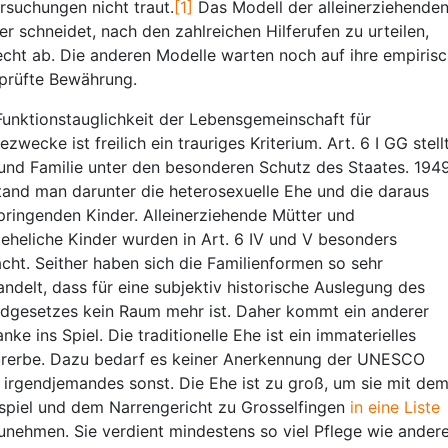
rsuchungen nicht traut.
[1]
Das Modell der alleinerziehende
er schneidet, nach den zahlreichen Hilferufen zu urteilen,
echt ab. Die anderen Modelle warten noch auf ihre empiris
prüfte Bewährung.
Funktionstauglichkeit der Lebensgemeinschaft für
zwecke ist freilich ein trauriges Kriterium. Art. 6 I GG stell
und Familie unter den besonderen Schutz des Staates. 194
tand man darunter die heterosexuelle Ehe und die daraus
pringenden Kinder. Alleinerziehende Mütter und
teheliche Kinder wurden in Art. 6 IV und V besonders
cht. Seither haben sich die Familienformen so sehr
ndelt, dass für eine subjektiv historische Auslegung des
dgesetzes kein Raum mehr ist. Daher kommt ein anderer
nke ins Spiel. Die traditionelle Ehe ist ein immaterielles
urerbe. Dazu bedarf es keiner Anerkennung der UNESCO
 irgendjemandes sonst. Die Ehe ist zu groß, um sie mit de
spiel und dem Narrengericht zu Grosselfingen
in eine Liste
unehmen. Sie verdient mindestens so viel Pflege wie ander