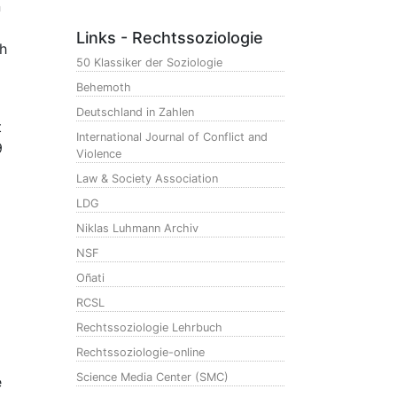
n
Links - Rechtssoziologie
ch
50 Klassiker der Soziologie
Behemoth
Deutschland in Zahlen
t
International Journal of Conflict and
9
Violence
Law & Society Association
LDG
Niklas Luhmann Archiv
NSF
Oñati
RCSL
Rechtssoziologie Lehrbuch
m
Rechtssoziologie-online
Science Media Center (SMC)
e