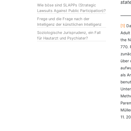
stat
Wie böse sind SLAPPs (Strategic
Lawsuits Against Public Participation)?
_____
Frege und die Frage nach der
Intelligenz der künstlichen Intelligenz
[1]
Da
Soziologische Jurisprudenz, ein Fall
Adult
für Hautarzt und Psychiater?
the N
770. 
zunäc
über 
aufwu
als A
benut
Unter
Metho
Paren
Mülle
11. 20