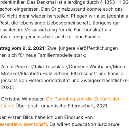
urdenkmäler. Das Denkmal ist allerdings durch § 1353 I 1 B
. schon eingerissen. Den Originalzustand könnte auch das
fG nicht mehr wieder herstellen. Pflegen wir also jedenfalls
Rest, die lebenslange Liebesgemeinschaft, übrigens gar
e schlechte Voraussetzung für die Funktionalität als
ntwortungsgemeinschaft auch für eine Familie.
trag vom 9. 2. 2021:
Zwei jüngere Veröffentlichungen
en sich für neue Familienmodelle stark:
Almut Peukert/Julia Teschlade/Christine Wimbauer/Mona
Motakef/Elisabeth Holzleithner, Elternschaft und Familie
jenseits von Heteronormativität und Zweigeschlechtlichkei
2020;
Christine Wimbauer,
Co-Parenting und die Zukunft der
Liebe.
Über post-romantische Elternschaft, 2021.
den ersten Blick habe ich den Eindruck von
ressentenwissenschaft
. Da wären
publication disclosure