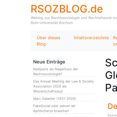
RSOZBLOG.de
Weblog zur Rechtssoziologie und Rechtstheorie von 
Ruhr-Universität Bochum
Über dieses
Inhaltsverzeichnis
R
Blog
on
Sc
Neue Einträge
Kadijustiz als Negerkuss der
Gl
Rechtssoziologie?
Das Annual Meeting der Law & Society
Pa
Association 2026 als
Wissenschaftsasyl
Marc Galanter (1931-2026)
De
FakeSocial oder warum wir
Aprilscherze brauchen
Post