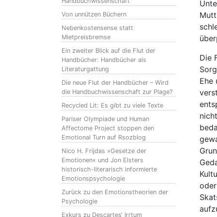
Handbuchwissenschaft
Unte
Mutt
Von unnützen Büchern
schl
Nebenkostensense statt
Mietpreisbremse
über
Ein zweiter Blick auf die Flut der
Die 
Handbücher: Handbücher als
Sorge
Literaturgattung
Ehe 
Die neue Flut der Handbücher – Wird
vers
die Handbuchwissenschaft zur Plage?
ents
Recycled Lit: Es gibt zu viele Texte
nich
Pariser Olympiade und Human
beda
Affectome Project stoppen den
Emotional Turn auf Rsozblog
gewa
Grun
Nico H. Frijdas »Gesetze der
Emotionen« und Jon Elsters
Geda
historisch-literarisch informierte
Kult
Emotionspsychologie
oder
Zurück zu den Emotionstheorien der
Skat
Psychologie
aufz
Exkurs zu Descartes‘ Irrtum