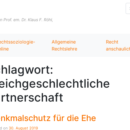
Skip to content
Prof. em. Dr. Klaus F. Röhl,
echtssoziologie-
Allgemeine
Recht
line
Rechtslehre
anschaulic
hlagwort:
eichgeschlechtliche
rtnerschaft
nkmalschutz für die Ehe
ed on
30. August 2019