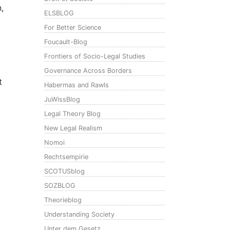
,
ELSBLOG
For Better Science
Foucault-Blog
Frontiers of Socio-Legal Studies
Governance Across Borders
t
Habermas and Rawls
JuWissBlog
Legal Theory Blog
New Legal Realism
Nomoi
Rechtsempirie
SCOTUSblog
SOZBLOG
Theorieblog
Understanding Society
Unter dem Gesetz