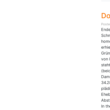
Do
Post
Ende
Schn
homo
erhi
Grün
von 
steh
(bei
Dame
34.2
pläd
Eheb
Abst
In th