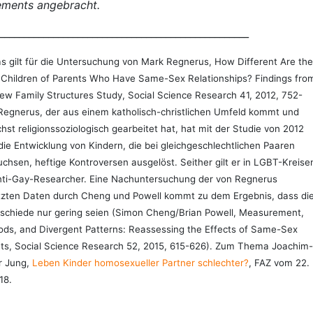
ements
angebracht.
___________________________________________________
s gilt für die Untersuchung von Mark Regnerus, How Different Are the
 Children of Parents Who Have Same-Sex Relationships? Findings fro
ew Family Structures Study, Social Science Research 41, 2012, 752-
Regnerus, der aus einem katholisch-christlichen Umfeld kommt und
hst religionssoziologisch gearbeitet hat, hat mit der Studie von 2012
die Entwicklung von Kindern, die bei gleichgeschlechtlichen Paaren
chsen, heftige Kontroversen ausgelöst. Seither gilt er in LGBT-Kreise
nti-Gay-Researcher. Eine Nachuntersuchung der von Regnerus
zten Daten durch Cheng und Powell kommt zu dem Ergebnis, dass di
schiede nur gering seien (Simon Cheng/Brian Powell, Measurement,
ds, and Divergent Patterns: Reassessing the Effects of Same-Sex
ts, Social Science Research 52, 2015, 615-626). Zum Thema Joachim-
r Jung,
Leben Kinder homosexueller Partner schlechter?
, FAZ vom 22.
18.