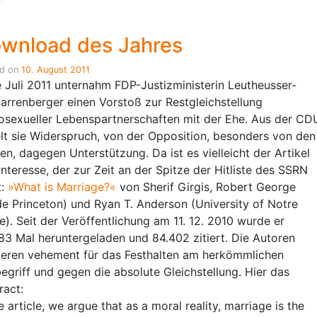
wnload des Jahres
ed on
10. August 2011
 Juli 2011 unternahm FDP-Justizministerin Leutheusser-
arrenberger einen Vorstoß zur Restgleichstellung
sexueller Lebenspartnerschaften mit der Ehe. Aus der CD
elt sie Widerspruch, von der Opposition, besonders von den
en, dagegen Unterstützung. Da ist es vielleicht der Artikel
Interesse, der zur Zeit an der Spitze der Hitliste des SSRN
t:
»What is Marriage?«
von Sherif Girgis, Robert George
de Princeton) und Ryan T. Anderson (University of Notre
). Seit der Veröffentlichung am 11. 12. 2010 wurde er
83 Mal heruntergeladen und 84.402 zitiert. Die Autoren
ieren vehement für das Festhalten am herkömmlichen
egriff und gegen die absolute Gleichstellung. Hier das
ract:
e article, we argue that as a moral reality, marriage is the