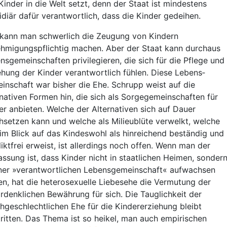
Kinder in die Welt setzt, denn der Staat ist mindestens
idiär dafür verantwortlich, dass die Kinder gedeihen.
kann man schwerlich die Zeugung von Kindern
hmigungspflichtig machen. Aber der Staat kann durchaus
nsgemeinschaften privilegieren, die sich für die Pflege und
ehung der Kinder verantwortlich fühlen. Diese Lebens­
inschaft war bisher die Ehe. Schrupp weist auf die
rnativen Formen hin, die sich als Sorgegemeinschaften für
er anbieten. Welche der Alternativen sich auf Dauer
hsetzen kann und welche als Milieublüte verwelkt, welche
 im Blick auf das Kindeswohl als hinreichend beständig und
liktfrei erweist, ist allerdings noch offen. Wenn man der
assung ist, dass Kinder nicht in staatlichen Heimen, sonder
iner »verantwortlichen Lebens­gemeinschaft« aufwachsen
ten, hat die heterosexuelle Liebesehe die Vermutung der
r­denklichen Bewährung für sich. Die Tauglichkeit der
chgeschlechtlichen Ehe für die Kindererziehung bleibt
ritten. Das Thema ist so heikel, man auch empirischen