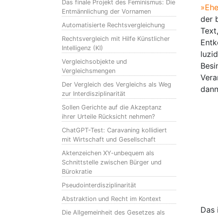
Das finale Projekt des Feminismus: Die
»Ehe
Entmännlichung der Vornamen
der 
Automatisierte Rechtsvergleichung
Text
Rechtsvergleich mit Hilfe Künstlicher
Entk
Intelligenz (KI)
luzi
Vergleichsobjekte und
Besi
Vergleichsmengen
Vera
Der Vergleich des Vergleichs als Weg
dann 
zur Interdisziplinarität
Sollen Gerichte auf die Akzeptanz
ihrer Urteile Rücksicht nehmen?
ChatGPT-Test: Caravaning kollidiert
mit Wirtschaft und Gesellschaft
Aktenzeichen XY-unbequem als
Schnittstelle zwischen Bürger und
Bürokratie
Pseudointerdisziplinarität
Abstraktion und Recht im Kontext
Das 
Die Allgemeinheit des Gesetzes als