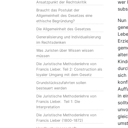
wer 
Ansatzpunkt der Rechtskritik
subs
Braucht das Postulat der
Allgemeinheit des Gesetzes eine
Nun 
ethische Begründung?
gene
Die Allgemeinheit des Gesetzes
Lebe
Generalisierung und Individualisierung
Erzi
im Rechtsdenken
geme
Was Juristen über Wissen wissen
alte
müssen
Kind
Die Juristische Methodenlehre von
durc
Francis Lieber. Teil 2: Construction als
sich
loyaler Umgang mit dem Gesetz
konf
Grundstückszufahrten sollen
besteuert werden
Auff
in e
Die Juristische Methodenlehre von
Francis Lieber. Teil 1: Die
soll
Interpretation
unvo
Die Juristische Methodenlehre von
glei
Francis Lieber (1800-1872)
umst