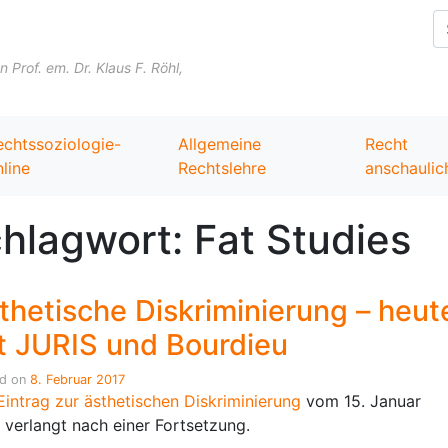
Skip to content
Prof. em. Dr. Klaus F. Röhl,
echtssoziologie-
Allgemeine
Recht
line
Rechtslehre
anschaulic
hlagwort:
Fat Studies
thetische Diskriminierung – heut
t JURIS und Bourdieu
ed on
8. Februar 2017
intrag zur ästhetischen Diskriminierung
vom 15. Januar
 verlangt nach einer Fortsetzung.