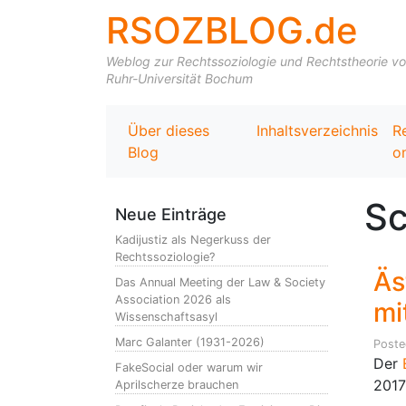
RSOZBLOG.de
Weblog zur Rechtssoziologie und Rechtstheorie von 
Ruhr-Universität Bochum
Über dieses
Inhaltsverzeichnis
R
Blog
on
Sc
Neue Einträge
Kadijustiz als Negerkuss der
Rechtssoziologie?
Äs
Das Annual Meeting der Law & Society
Association 2026 als
mi
Wissenschaftsasyl
Marc Galanter (1931-2026)
Post
Der
E
FakeSocial oder warum wir
2017
Aprilscherze brauchen