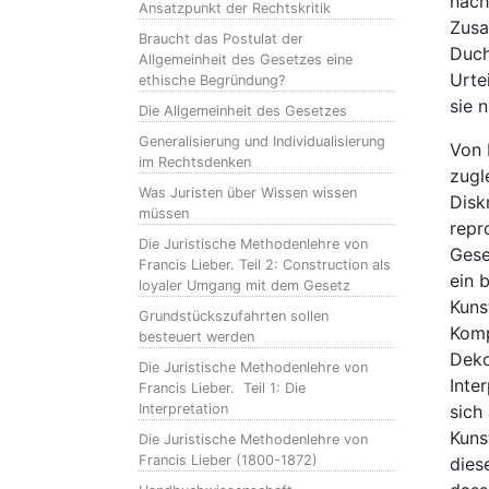
nach
Ansatzpunkt der Rechtskritik
Zusa
Braucht das Postulat der
Duch
Allgemeinheit des Gesetzes eine
Urte
ethische Begründung?
sie 
Die Allgemeinheit des Gesetzes
Generalisierung und Individualisierung
Von 
im Rechtsdenken
zugl
Was Juristen über Wissen wissen
Disk
müssen
repr
Die Juristische Methodenlehre von
Gese
Francis Lieber. Teil 2: Construction als
ein 
loyaler Umgang mit dem Gesetz
Kuns
Grundstückszufahrten sollen
Komp
besteuert werden
Deko
Die Juristische Methodenlehre von
Inte
Francis Lieber. Teil 1: Die
Interpretation
sich
Kuns
Die Juristische Methodenlehre von
Francis Lieber (1800-1872)
dies