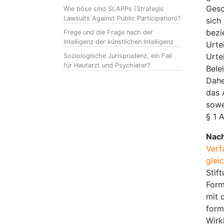
Gesc
Wie böse sind SLAPPs (Strategic
Lawsuits Against Public Participation)?
sich
bezi
Frege und die Frage nach der
Intelligenz der künstlichen Intelligenz
Urte
Urte
Soziologische Jurisprudenz, ein Fall
für Hautarzt und Psychiater?
Bele
Dahe
das 
sowe
§ 1 
Nach
Verf
glei
Stif
Form
mit 
form
Wirk