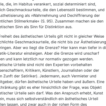
ile, die, im Habitus verankert, sozial determiniert sind,
ich Geschmacksurteile, die den Lebensstil bestimmen, und
Ästhetisierung als »Wahrnehmung und Dechiffrierung der
ntlichen Stilmerkmale« (S. 95). Zusammen machen sie den
etischen Sinn als Sinn für Distinktion aus.
Freiheit des ästhetischen Urteils gilt nicht in gleicher Weise
schlichte Geschmacksurteile, die nicht bis zur Ästhetisierun
ringen. Aber wo liegt die Grenze? Hier kann man tiefer in d
etik-Literatur einsteigen. Aber die Grenze wird unscharf
ben und kann letztlich nur normativ gezogen werden.
etische Urteile sind nicht den Experten vorbehalten
senschaftlern, Kritikern, Künstlern, Journalisten oder der
n Zunft der Satiriker). Jedermann, auch Vermieter und
itgeber, dürfen ästhetische Urteile haben und äußern. Eine
chränkung gibt es eher hinsichtlich der Frage, was Objekt
etischer Urteile sein darf. Was den Anspruch erhebt, Kunst
ein, muss sich selbstverständlich ein ästhetisches Urteil
llen lassen, und zwar auch in der rohen Form des