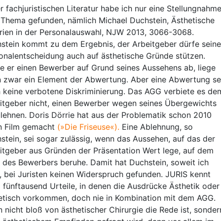
er fachjuristischen Literatur habe ich nur eine Stellungnahm
Thema gefunden, nämlich Michael Duchstein, Ästhetische
erien in der Personalauswahl, NJW 2013, 3066-3068.
stein kommt zu dem Ergebnis, der Arbeitgeber dürfe seine
onalentscheidung auch auf ästhetische Gründe stützen.
e er einen Bewerber auf Grund seines Aussehens ab, liege
n zwar ein Element der Abwertung. Aber eine Abwertung se
 keine verbotene Diskriminierung. Das AGG verbiete es de
itgeber nicht, einen Bewerber wegen seines Übergewichts
lehnen. Doris Dörrie hat aus der Problematik schon 2010
n Film gemacht
(»Die Friseuse«).
Eine Ablehnung, so
stein, sei sogar zulässig, wenn das Aussehen, auf das der
itgeber aus Gründen der Präsentation Wert lege, auf dem
r des Bewerbers beruhe. Damit hat Duchstein, soweit ich
, bei Juristen keinen Widerspruch gefunden. JURIS kennt
 fünftausend Urteile, in denen die Ausdrücke Ästhetik oder
etisch vorkommen, doch nie in Kombination mit dem AGG.
 nicht bloß von ästhetischer Chirurgie die Rede ist, sonder