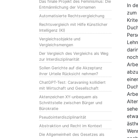
Das finale Projekt des Feminismus: Die
In d
Entmännlichung der Vornamen
zum 
Automatisierte Rechtsvergleichung
Krit
Rechtsvergleich mit Hilfe Künstlicher
Duch
Intelligenz (KI)
Pers
Vergleichsobjekte und
Lehn
Vergleichsmengen
dari
Der Vergleich des Vergleichs als Weg
noch
zur Interdisziplinarität
Arbe
Sollen Gerichte auf die Akzeptanz
abzu
ihrer Urteile Rücksicht nehmen?
eine
ChatGPT-Test: Caravaning kollidiert
Duch
mit Wirtschaft und Gesellschaft
Arbe
Aktenzeichen XY-unbequem als
Alte
Schnittstelle zwischen Bürger und
sehe
Bürokratie
etwa
Pseudointerdisziplinarität
ästh
Abstraktion und Recht im Kontext
Wenn
Die Allgemeinheit des Gesetzes als