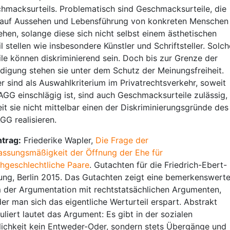
hmacksurteils. Problematisch sind Geschmacksurteile, die
 auf Aussehen und Lebensführung von konkreten Menschen
ehen, solange diese sich nicht selbst einem ästhetischen
il stellen wie insbesondere Künstler und Schriftsteller. Solch
ile können diskriminierend sein. Doch bis zur Grenze der
idigung stehen sie unter dem Schutz der Meinungsfreiheit.
r sind als Auswahlkriterium im Privatrechtsverkehr, soweit
AGG einschlägig ist, sind auch Geschmacksurteile zulässig,
it sie nicht mittelbar einen der Diskriminierungsgründe des
AGG realisieren.
trag:
Friederike Wapler,
Die Frage der
assungsmäßigkeit der Öffnung der Ehe für
chgeschlechtliche Paare
. Gutachten für die Friedrich-Ebert-
tung, Berlin 2015. Das Gutachten zeigt eine bemerkenswert
 der Argumentation mit rechtstatsächlichen Argumenten,
der man sich das eigentliche Werturteil erspart. Abstrakt
uliert lautet das Argument: Es gibt in der sozialen
lichkeit kein Entweder-Oder, sondern stets Übergänge und