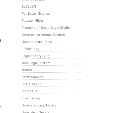
e
ELSBLOG
For Better Science
Foucault-Blog
Frontiers of Socio-Legal Studies
Governance Across Borders
i
Habermas and Rawls
m
JuWissBlog
Legal Theory Blog
New Legal Realism
Nomoi
Rechtsempirie
SCOTUSblog
SOZBLOG
Theorieblog
Understanding Society
n
Unter dem Gesetz