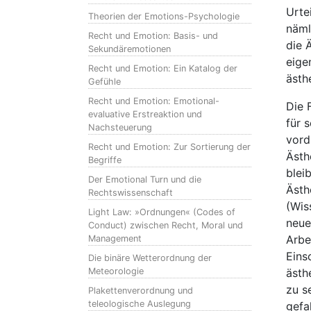
Urte
Theorien der Emotions-Psychologie
näml
Recht und Emotion: Basis- und
die 
Sekundäremotionen
eige
Recht und Emotion: Ein Katalog der
ästh
Gefühle
Recht und Emotion: Emotional-
Die 
evaluative Erstreaktion und
für 
Nachsteuerung
vord
Recht und Emotion: Zur Sortierung der
Ästh
Begriffe
blei
Der Emotional Turn und die
Ästh
Rechtswissenschaft
(Wis
Light Law: »Ordnungen« (Codes of
neue
Conduct) zwischen Recht, Moral und
Arbe
Management
Eins
Die binäre Wetterordnung der
Meteorologie
ästh
zu s
Plakettenverordnung und
teleologische Auslegung
gefa