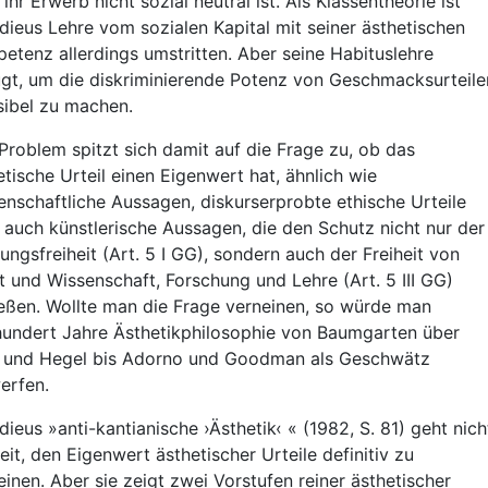
ihr Erwerb nicht sozial neutral ist. Als Klassentheorie ist
dieus Lehre vom sozialen Kapital mit seiner ästhetischen
etenz allerdings umstritten. Aber seine Habituslehre
gt, um die diskriminierende Potenz von Geschmacksurteile
sibel zu machen.
Problem spitzt sich damit auf die Frage zu, ob das
etische Urteil einen Eigenwert hat, ähnlich wie
enschaftliche Aussagen, diskurserprobte ethische Urteile
 auch künstlerische Aussagen, die den Schutz nicht nur der
ungsfreiheit (Art. 5 I GG), sondern auch der Freiheit von
t und Wissenschaft, Forschung und Lehre (Art. 5 III GG)
eßen. Wollte man die Frage verneinen, so würde man
hundert Jahre Ästhetikphilosophie von Baumgarten über
 und Hegel bis Adorno und Goodman als Geschwätz
erfen.
dieus »anti-kantianische ›Ästhetik‹ « (1982, S. 81) geht nich
eit, den Eigenwert ästhetischer Urteile definitiv zu
einen. Aber sie zeigt zwei Vorstufen reiner ästhetischer