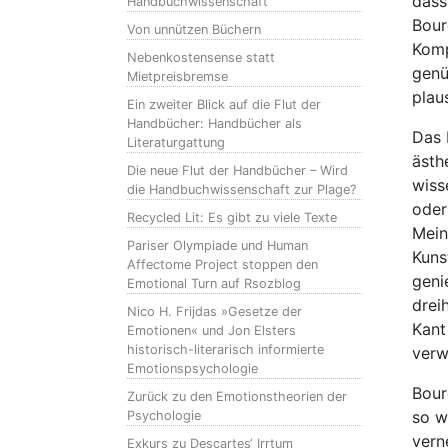
dass 
Handbuchwissenschaft
Bour
Von unnützen Büchern
Komp
Nebenkostensense statt
genü
Mietpreisbremse
plau
Ein zweiter Blick auf die Flut der
Handbücher: Handbücher als
Das 
Literaturgattung
ästh
Die neue Flut der Handbücher – Wird
wiss
die Handbuchwissenschaft zur Plage?
oder
Recycled Lit: Es gibt zu viele Texte
Mein
Pariser Olympiade und Human
Kuns
Affectome Project stoppen den
geni
Emotional Turn auf Rsozblog
drei
Nico H. Frijdas »Gesetze der
Kant
Emotionen« und Jon Elsters
historisch-literarisch informierte
verw
Emotionspsychologie
Bour
Zurück zu den Emotionstheorien der
so w
Psychologie
vern
Exkurs zu Descartes‘ Irrtum