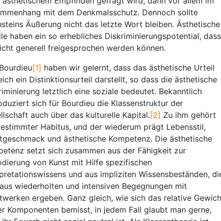
 ästhetischem Empfinden gefragt wird, dann vor allem im
mmenhang mit dem Denkmalsschutz. Dennoch sollte
steins Äußerung nicht das letzte Wort bleiben. Ästhetische
ile haben ein so erhebliches Diskriminierungspotential, dass
nicht generell freigesprochen werden können.
Bourdieu
[1]
haben wir gelernt, dass das ästhetische Urteil
eich ein Distinktionsurteil darstellt, so dass die ästhetische
riminierung letztlich eine soziale bedeutet. Bekanntlich
oduziert sich für Bourdieu die Klassenstruktur der
llschaft auch über das kulturelle Kapital.
[2]
Zu ihm gehört
bestimmter Habitus, und der wiederum prägt Lebensstil,
tgeschmack und ästhetische Kompetenz. Die ästhetische
etenz setzt sich zusammen aus der Fähigkeit zur
dierung von Kunst mit Hilfe spezifischen
rpretationswissens und aus impliziten Wissensbeständen, di
 aus wiederholten und intensiven Begegnungen mit
twerken ergeben. Ganz gleich, wie sich das relative Gewich
er Komponenten bemisst, in jedem Fall glaubt man gerne,