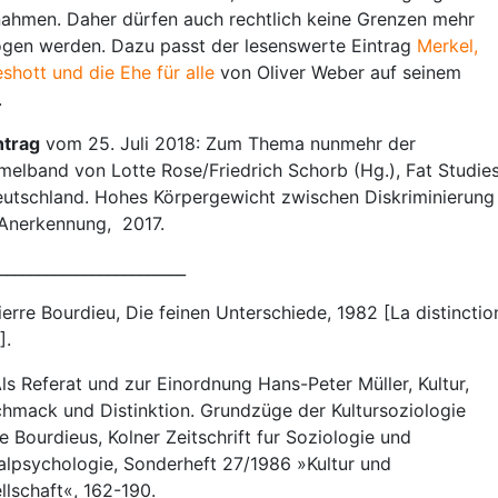
ahmen. Daher dürfen auch rechtlich keine Grenzen mehr
gen werden. Dazu passt der lesenswerte Eintrag
Merkel,
shott und die Ehe für alle
von Oliver Weber auf seinem
.
trag
vom 25. Juli 2018: Zum Thema nunmehr der
elband von Lotte Rose/Friedrich Schorb (Hg.), Fat Studie
eutschland. Hohes Körpergewicht zwischen Diskriminierung
Anerkennung, 2017.
________________________
erre Bourdieu, Die feinen Unterschiede, 1982 [La distinctio
].
ls Referat und zur Einordnung Hans-Peter Müller, Kultur,
hmack und Distinktion. Grundzüge der Kultursoziologie
re Bourdieus, Kolner Zeitschrift fur Soziologie und
alpsychologie, Sonderheft 27/1986 »Kultur und
llschaft«, 162-190.