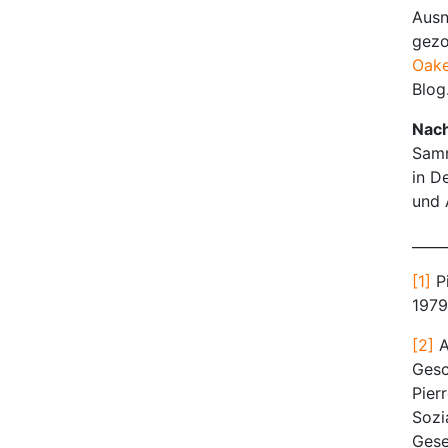
Ausn
gezo
Oake
Blog
Nach
Samm
in D
und 
_____
[1]
Pi
1979
[2]
A
Gesc
Pier
Sozi
Gese