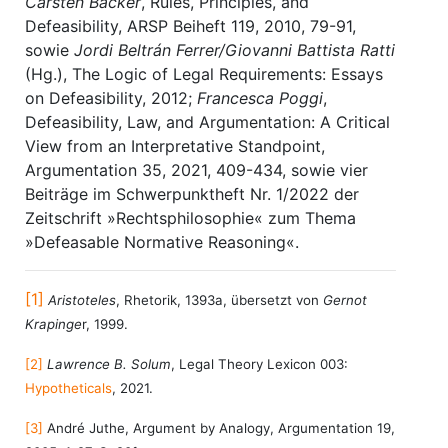
Carsten Bäcker
, Rules, Principles, and
Defeasibility, ARSP Beiheft 119, 2010, 79-91,
sowie
Jordi Beltrán Ferrer/Giovanni Battista Ratti
(Hg.), The Logic of Legal Requirements: Essays
on Defeasibility, 2012;
Francesca Poggi
,
Defeasibility, Law, and Argumentation: A Critical
View from an Interpretative Standpoint,
Argumentation 35, 2021, 409-434, sowie vier
Beiträge im Schwerpunktheft Nr. 1/2022 der
Zeitschrift »Rechtsphilosophie« zum Thema
»Defeasable Normative Reasoning«.
[1]
Aristoteles
, Rhetorik, 1393a, übersetzt von
Gernot
Krapinge
r, 1999.
[2]
Lawrence B. Solum
, Legal Theory Lexicon 003:
Hypotheticals
, 2021.
[3]
André Juthe, Argument by Analogy, Argumentation 19,