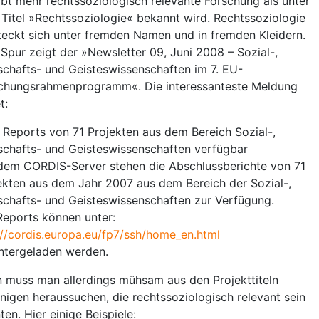
ibt mehr rechtssoziologisch relevante Forschung als unter
Titel »Rechtssoziologie« bekannt wird. Rechtssoziologie
teckt sich unter fremden Namen und in fremden Kleidern.
 Spur zeigt der »Newsletter 09, Juni 2008 – Sozial-,
schafts- und Geisteswissenschaften im 7. EU-
chungsrahmenprogramm«. Die interessanteste Meldung
t:
l Reports von 71 Projekten aus dem Bereich Sozial-,
schafts- und Geisteswissenschaften verfügbar
dem CORDIS-Server stehen die Abschlussberichte von 71
ekten aus dem Jahr 2007 aus dem Bereich der Sozial-,
schafts- und Geisteswissenschaften zur Verfügung.
Reports können unter:
://cordis.europa.eu/fp7/ssh/home_en.html
ntergeladen werden.
 muss man allerdings mühsam aus den Projekttiteln
enigen heraussuchen, die rechtssoziologisch relevant sein
ten. Hier einige Beispiele: