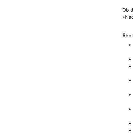
Ob d
»Nac
Ähnl