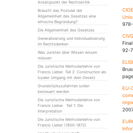
Ansatzpunkt der Rechtskritik
CIDE
Braucht das Postulat der
Allgemeinheit des Gesetzes eine
Unio
ethische Begründung?
978-
Die Allgemeinheit des Gesetzes
CIVG
Generalisierung und Individualisierung
Fina
im Rechtsdenken
92-7
Was Juristen über Wissen wissen
müssen
ELIS
Die Juristische Methodenlehre von
Brus
Francis Lieber. Teil 2: Construction als
pag
loyaler Umgang mit dem Gesetz
Grundstückszufahrten sollen
EU-C
besteuert werden
comm
Die Juristische Methodenlehre von
impl
Francis Lieber. Teil 1: Die
2007
Interpretation
Die Juristische Methodenlehre von
EURO
Francis Lieber (1800-1872)
Info