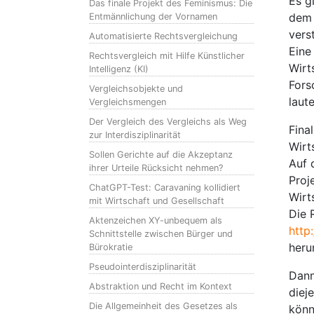
Es g
Das finale Projekt des Feminismus: Die
dem 
Entmännlichung der Vornamen
vers
Automatisierte Rechtsvergleichung
Eine
Rechtsvergleich mit Hilfe Künstlicher
Wirt
Intelligenz (KI)
Fors
Vergleichsobjekte und
laute
Vergleichsmengen
Der Vergleich des Vergleichs als Weg
Fina
zur Interdisziplinarität
Wirt
Sollen Gerichte auf die Akzeptanz
Auf 
ihrer Urteile Rücksicht nehmen?
Proj
ChatGPT-Test: Caravaning kollidiert
Wirt
mit Wirtschaft und Gesellschaft
Die 
Aktenzeichen XY-unbequem als
http
Schnittstelle zwischen Bürger und
heru
Bürokratie
Pseudointerdisziplinarität
Dann
Abstraktion und Recht im Kontext
diej
Die Allgemeinheit des Gesetzes als
könn