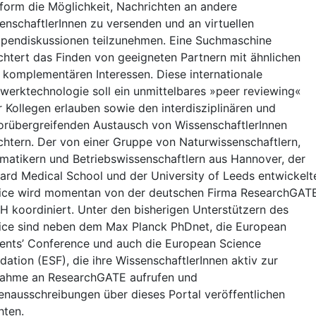
tform die Möglichkeit, Nachrichten an andere
enschaftlerInnen zu versenden und an virtuellen
pendiskussionen teilzunehmen. Eine Suchmaschine
ichtert das Finden von geeigneten Partnern mit ähnlichen
 komplementären Interessen. Diese internationale
werktechnologie soll ein unmittelbares »peer reviewing«
r Kollegen erlauben sowie den interdisziplinären und
orübergreifenden Austausch von WissenschaftlerInnen
ichtern. Der von einer Gruppe von Naturwissenschaftlern,
rmatikern und Betriebswissenschaftlern aus Hannover, der
ard Medical School und der University of Leeds entwickelt
ice wird momentan von der deutschen Firma ResearchGAT
 koordiniert. Unter den bisherigen Unterstützern des
ice sind neben dem Max Planck PhDnet, die European
ents’ Conference und auch die European Science
dation (ESF), die ihre WissenschaftlerInnen aktiv zur
nahme an ResearchGATE aufrufen und
lenausschreibungen über dieses Portal veröffentlichen
ten.