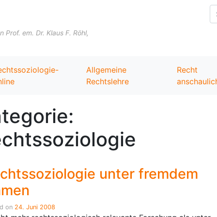
Skip to content
Prof. em. Dr. Klaus F. Röhl,
echtssoziologie-
Allgemeine
Recht
line
Rechtslehre
anschaulic
tegorie:
chtssoziologie
chtssoziologie unter fremdem
amen
ed on
24. Juni 2008