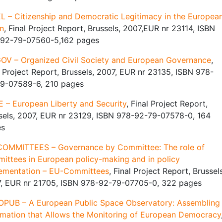
L – Citizenship and Democratic Legitimacy in the Europea
n
, Final Project Report, Brussels, 2007,EUR nr 23114, ISBN
92-79-07560-5,162 pages
OV – Organized Civil Society and European Governance
,
l Project Report, Brussels, 2007, EUR nr 23135, ISBN 978-
9-07589-6, 210 pages
E – European Liberty and Security
, Final Project Report,
sels, 2007, EUR nr 23129, ISBN 978-92-79-07578-0, 164
es
OMMITTEES – Governance by Committee: The role of
ittees in European policy-making and in policy
ementation – EU-Committees
, Final Project Report, Brussels
, EUR nr 21705, ISBN 978-92-79-07705-0, 322 pages
PUB – A European Public Space Observatory: Assembling
rmation that Allows the Monitoring of European Democracy