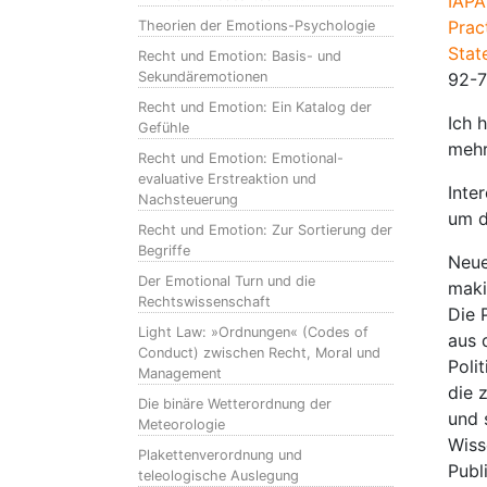
IAPA
Prac
Theorien der Emotions-Psychologie
Stat
Recht und Emotion: Basis- und
Sekundäremotionen
92-7
Recht und Emotion: Ein Katalog der
Ich 
Gefühle
mehr
Recht und Emotion: Emotional-
evaluative Erstreaktion und
Inte
Nachsteuerung
um d
Recht und Emotion: Zur Sortierung der
Begriffe
Neue
Der Emotional Turn und die
maki
Rechtswissenschaft
Die 
Light Law: »Ordnungen« (Codes of
aus 
Conduct) zwischen Recht, Moral und
Poli
Management
die 
Die binäre Wetterordnung der
und 
Meteorologie
Wiss
Plakettenverordnung und
Publ
teleologische Auslegung