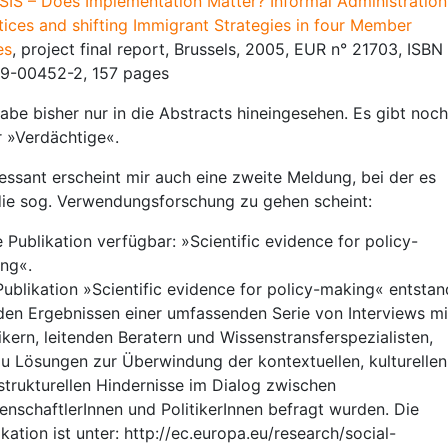
SIS – Does Implementation Matter? Informal Administration
tices and shifting Immigrant Strategies in four Member
es
, project final report, Brussels, 2005, EUR n° 21703, ISBN
9-00452-2, 157 pages
habe bisher nur in die Abstracts hineingesehen. Es gibt noch
 »Verdächtige«.
ressant erscheint mir auch eine zweite Meldung, bei der es
ie sog. Verwendungsforschung zu gehen scheint:
 Publikation verfügbar: »Scientific evidence for policy-
ng«.
Publikation »Scientific evidence for policy-making« entstan
den Ergebnissen einer umfassenden Serie von Interviews mi
tikern, leitenden Beratern und Wissenstransferspezialisten,
zu Lösungen zur Überwindung der kontextuellen, kulturellen
strukturellen Hindernisse im Dialog zwischen
enschaftlerInnen und PolitikerInnen befragt wurden. Die
ikation ist unter: http://ec.europa.eu/research/social-