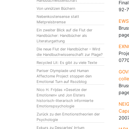
Handbuchwissenschaft
Fina
Von unnützen Büchern
92-7
Nebenkostensense statt
EWSI
Mietpreisbremse
Brus
Ein zweiter Blick auf die Flut der
pag
Handbücher: Handbücher als
Literaturgattung
EXNO
Die neue Flut der Handbücher – Wird
Proj
die Handbuchwissenschaft zur Plage?
0770
Recycled Lit: Es gibt zu viele Texte
Pariser Olympiade und Human
GOVE
Affectome Project stoppen den
coll
Emotional Turn auf Rsozblog
Brus
Nico H. Frijdas »Gesetze der
pag
Emotionen« und Jon Elsters
historisch-literarisch informierte
NEI
Emotionspsychologie
Capa
Zurück zu den Emotionstheorien der
2007
Psychologie
Exkurs zu Descartes‘ Irrtum