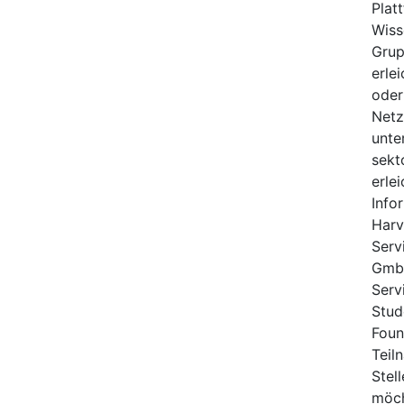
Plat
Wiss
Grup
erle
oder
Netz
unte
sekt
erle
Info
Harv
Serv
GmbH
Serv
Stud
Foun
Teil
Stel
möch