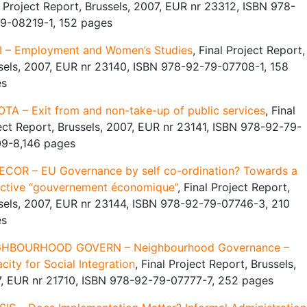
l Project Report, Brussels, 2007, EUR nr 23312, ISBN 978-
9-08219-1, 152 pages
 – Employment and Women’s Studies
, Final Project Report,
sels, 2007, EUR nr 23140, ISBN 978-92-79-07708-1, 158
es
TA – Exit from and non-take-up of public services
, Final
ect Report, Brussels, 2007, EUR nr 23141, ISBN 978-92-79-
9-8,146 pages
COR – EU Governance by self co-ordination? Towards a
ective “gouvernement économique”
, Final Project Report,
sels, 2007, EUR nr 23144, ISBN 978-92-79-07746-3, 210
es
GHBOURHOOD GOVERN – Neighbourhood Governance –
city for Social Integration
, Final Project Report, Brussels,
, EUR nr 21710, ISBN 978-92-79-07777-7, 252 pages