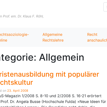
Skip to content
Prof. em. Dr. Klaus F. Röhl,
echtssoziologie-
Allgemeine
Recht
line
Rechtslehre
anschaulic
tegorie:
Allgemein
ristenausbildung mit populärer
chtskultur
ed on
23. April 2008
uS-Magazin 1/2008 S. 8-10 und 2/2008 S. 16-21 erörtert
 Prof. Dr.
Angela Busse (Hochschule Fulda) »Neue Ideen für