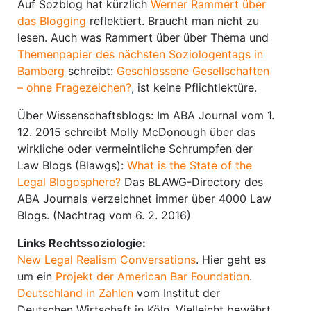
Auf Sozblog hat kürzlich
Werner Rammert über
das Blogging
reflektiert. Braucht man nicht zu
lesen. Auch was Rammert über über Thema und
Themenpapier des nächsten Soziologentags in
Bamberg
schreibt:
Geschlossene Gesellschaften
– ohne Fragezeichen?
, ist keine Pflichtlektüre.
Über Wissenschaftsblogs: Im ABA Journal vom 1.
12. 2015 schreibt Molly McDonough über das
wirkliche oder vermeintliche Schrumpfen der
Law Blogs (Blawgs):
What is the State of the
Legal Blogosphere?
Das BLAWG-Directory des
ABA Journals verzeichnet immer über 4000 Law
Blogs. (Nachtrag vom 6. 2. 2016)
Links Rechtssoziologie:
New Legal Realism Conversations
. Hier geht es
um ein
Projekt der American Bar Foundation
.
Deutschland in Zahlen
vom Institut der
Deutschen Wirtschaft in Köln. Vielleicht bewährt