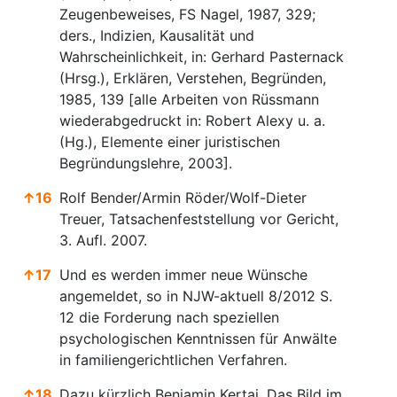
Zeugenbeweises, FS Nagel, 1987, 329;
ders., Indizien, Kausalität und
Wahrscheinlichkeit, in: Gerhard Pasternack
(Hrsg.), Erklären, Verstehen, Begründen,
1985, 139 [alle Arbeiten von Rüssmann
wiederabgedruckt in: Robert Alexy u. a.
(Hg.), Elemente einer juristischen
Begründungslehre, 2003].
↑
16
Rolf Bender/Armin Röder/Wolf-Dieter
Treuer, Tatsachenfeststellung vor Gericht,
3. Aufl. 2007.
↑
17
Und es werden immer neue Wünsche
angemeldet, so in NJW-aktuell 8/2012 S.
12 die Forderung nach speziellen
psychologischen Kenntnissen für Anwälte
in familiengerichtlichen Verfahren.
↑
18
Dazu kürzlich Benjamin Kertai, Das Bild im