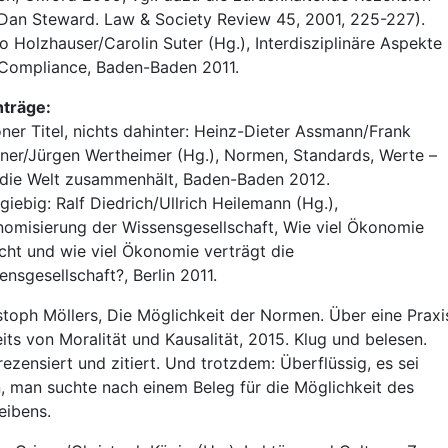
Dan Steward. Law & Society Review 45, 2001, 225-227).
o Holzhauser/Carolin Suter (Hg.), Interdisziplinäre Aspekte
Compliance, Baden-Baden 2011.
träge:
ner Titel, nichts dahinter: Heinz-Dieter Assmann/Frank
ner/Jürgen Wertheimer (Hg.), Normen, Standards, Werte –
die Welt zusammenhält, Baden-Baden 2012.
giebig: Ralf Diedrich/Ullrich Heilemann (Hg.),
omisierung der Wissensgesellschaft, Wie viel Ökonomie
cht und wie viel Ökonomie verträgt die
ensgesellschaft?, Berlin 2011.
stoph Möllers, Die Möglichkeit der Normen. Über eine Praxi
eits von Moralität und Kausalität, 2015. Klug und belesen.
 rezensiert und zitiert. Und trotzdem: Überflüssig, es sei
, man suchte nach einem Beleg für die Möglichkeit des
eibens.