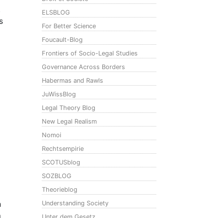
.
ELSBLOG
s
For Better Science
Foucault-Blog
Frontiers of Socio-Legal Studies
Governance Across Borders
Habermas and Rawls
JuWissBlog
Legal Theory Blog
New Legal Realism
Nomoi
Rechtsempirie
SCOTUSblog
SOZBLOG
Theorieblog
h
Understanding Society
m
Unter dem Gesetz