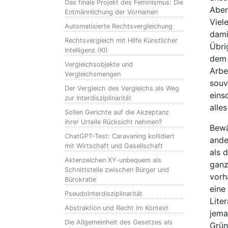
Das finale Projekt des Feminismus: Die
Aber
Entmännlichung der Vornamen
Viel
Automatisierte Rechtsvergleichung
dami
Rechtsvergleich mit Hilfe Künstlicher
Übri
Intelligenz (KI)
dem 
Vergleichsobjekte und
Arbe
Vergleichsmengen
souv
Der Vergleich des Vergleichs als Weg
eins
zur Interdisziplinarität
alle
Sollen Gerichte auf die Akzeptanz
ihrer Urteile Rücksicht nehmen?
Bewä
ChatGPT-Test: Caravaning kollidiert
ande
mit Wirtschaft und Gesellschaft
als 
Aktenzeichen XY-unbequem als
ganz
Schnittstelle zwischen Bürger und
vorh
Bürokratie
eine
Pseudointerdisziplinarität
Lite
Abstraktion und Recht im Kontext
jema
Die Allgemeinheit des Gesetzes als
Grün