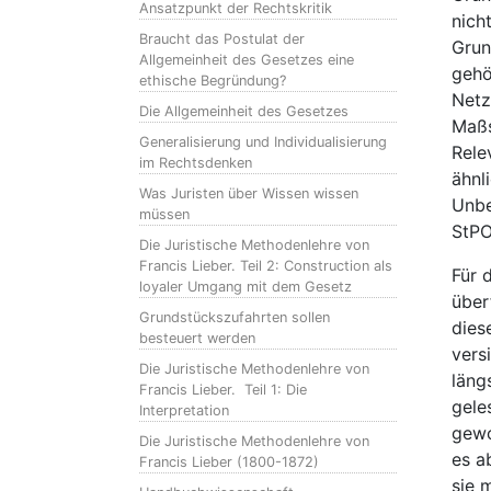
Ansatzpunkt der Rechtskritik
nich
Braucht das Postulat der
Grun
Allgemeinheit des Gesetzes eine
gehö
ethische Begründung?
Netz
Die Allgemeinheit des Gesetzes
Maßs
Generalisierung und Individualisierung
Rele
im Rechtsdenken
ähnl
Was Juristen über Wissen wissen
Unbe
müssen
StPO
Die Juristische Methodenlehre von
Francis Lieber. Teil 2: Construction als
Für 
loyaler Umgang mit dem Gesetz
über
Grundstückszufahrten sollen
dies
besteuert werden
vers
Die Juristische Methodenlehre von
läng
Francis Lieber. Teil 1: Die
gele
Interpretation
gewo
Die Juristische Methodenlehre von
es a
Francis Lieber (1800-1872)
sie 