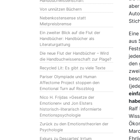
Handbuchwissenschaft
aber
Von unnützen Büchern
Auto
Nebenkostensense statt
Stic
Mietpreisbremse
Ein zweiter Blick auf die Flut der
Eine
Handbücher: Handbücher als
aus 
Literaturgattung
Fest
Die neue Flut der Handbücher – Wird
jede
die Handbuchwissenschaft zur Plage?
den 
Recycled Lit: Es gibt zu viele Texte
zwei
Pariser Olympiade und Human
besc
Affectome Project stoppen den
(jed
Emotional Turn auf Rsozblog
einf
Nico H. Frijdas »Gesetze der
habe
Emotionen« und Jon Elsters
Ralf
historisch-literarisch informierte
Emotionspsychologie
Wiss
Ökon
Zurück zu den Emotionstheorien der
Psychologie
Marc
Ehrl
Exkurs zu Descartes‘ Irrtum