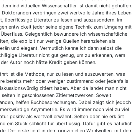
 dem individuellen Wissenschaftler ist damit nicht geholfen
e Doktoranden verbringen zwei wertvolle Jahre ihres Leben
t, überflüssige Literatur zu lesen und auszusondern. Im
gen entwickelt jeder seine eigene Technik zum Umgang mit
Überfluss. Gelegentlich bewundere ich wissenschaftliche
iten, die explizit nur wenige Quellen heranziehen als
erän und elegant. Vermutlich kenne ich dann selbst die
chlägige Literatur nicht gut genug, um zu erkennen, wem
s der Autor noch hätte Kredit geben können.
hrt ist die Methode, nur zu lesen und auszuwerten, was
re bereits mehr oder weniger zustimmend oder jedenfalls
diskussionswürdig zitiert haben. Aber da landet man nicht
 selten in geschlossenen Zitiernetzwerken. Soweit
anden, helfen Buchbesprechungen. Dabei zeigt sich jedoch
 merkwürdige Asymmetrie. Es wird immer noch viel zu viel
ratur positiv als wertvoll erwähnt. Selten oder nie erklärt
nd ein Stück schlicht für überflüssig. Dafür gibt es natürlic
de. Der erste liegt in dem prinzipiellen Wohlwollen, mit de