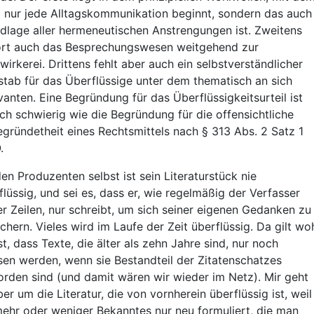
t nur jede Alltagskommunikation beginnt, sondern das auch
dlage aller hermeneutischen Anstrengungen ist. Zweitens
rt auch das Besprechungswesen weitgehend zur
wirkerei. Drittens fehlt aber auch ein selbstverständlicher
tab für das Überflüssige unter dem thematisch an sich
vanten. Eine Begründung für das Überflüssigkeitsurteil ist
ich schwierig wie die Begründung für die offensichtliche
gründetheit eines Rechtsmittels nach § 313 Abs. 2 Satz 1
.
den Produzenten selbst ist sein Literaturstück nie
flüssig, und sei es, dass er, wie regelmäßig der Verfasser
er Zeilen, nur schreibt, um sich seiner eigenen Gedanken zu
ichern. Vieles wird im Laufe der Zeit überflüssig. Da gilt wo
st, dass Texte, die älter als zehn Jahre sind, nur noch
sen werden, wenn sie Bestandteil der Zitatenschatzes
rden sind (und damit wären wir wieder im Netz). Mir geht
ber um die Literatur, die von vornherein überflüssig ist, weil
mehr oder weniger Bekanntes nur neu formuliert, die man