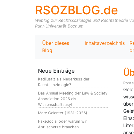
RSOZBLOG.de
Weblog zur Rechtssoziologie und Rechtstheorie von 
Ruhr-Universität Bochum
Über dieses
Inhaltsverzeichnis
R
Blog
on
Üb
Neue Einträge
Kadijustiz als Negerkuss der
Post
Rechtssoziologie?
Gele
Das Annual Meeting der Law & Society
wiss
Association 2026 als
über
Wissenschaftsasyl
Geis
Marc Galanter (1931-2026)
Eins
FakeSocial oder warum wir
Lite
Aprilscherze brauchen
anse