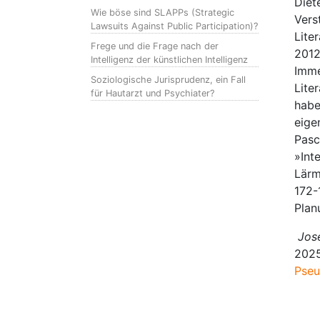
Diet
Wie böse sind SLAPPs (Strategic
Vers
Lawsuits Against Public Participation)?
Lite
Frege und die Frage nach der
2012
Intelligenz der künstlichen Intelligenz
Imme
Soziologische Jurisprudenz, ein Fall
Lite
für Hautarzt und Psychiater?
habe
eige
Pasc
»Int
Lärm
172-
Plan
Jose
2025
Pseu