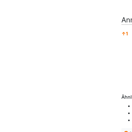
An
↑
1
Anm
Ähnl