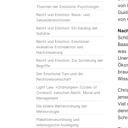
von 
Theorien der Emotions-Psychologie
Guid
Recht und Emotion: Basis- und
von 
Sekundäremotionen
Recht und Emotion: Ein Katalog der
Nach
Gefühle
Schö
Recht und Emotion: Emotional-
Baas
evaluative Erstreaktion und
was 
Nachsteuerung
Uner
Recht und Emotion: Zur Sortierung der
Ökon
Begriffe
brau
Der Emotional Turn und die
Wiss
Rechtswissenschaft
Light Law: »Ordnungen« (Codes of
Chri
Conduct) zwischen Recht, Moral und
jens
Management
Viel
Die binäre Wetterordnung der
denn
Meteorologie
Schr
Plakettenverordnung und
teleologische Auslegung