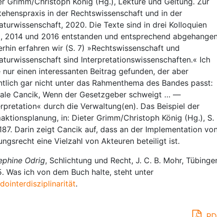
er Grimm/Christoph König (Hg.), Lektüre und Geltung. Zur
tehenspraxis in der Rechtswissenschaft und in der
raturwissenschaft, 2020. Die Texte sind in drei Kolloquien
, 2014 und 2016 entstanden und entsprechend abgehangen
rhin erfahren wir (S. 7) »Rechtswissenschaft und
raturwissenschaft sind Interpretationswissenschaften.« Ich
 nur einen interessanten Beitrag gefunden, der aber
ntlich gar nicht unter das Rahmenthema des Bandes passt:
ale Cancik, Wenn der Gesetzgeber schweigt … —
erpretation« durch die Verwaltung(en). Das Beispiel der
aktionsplanung, in: Dieter Grimm/Christoph König (Hg.), S.
187. Darin zeigt Cancik auf, dass an der Implementation vo
ungsrecht eine Vielzahl von Akteuren beteiligt ist.
phine Odrig
, Schlichtung und Recht, J. C. B. Mohr, Tübinge
. Was ich von dem Buch halte, steht unter
dointerdisziplinarität
.
PD