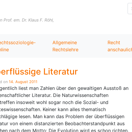
Skip to content
Prof. em. Dr. Klaus F. Röhl,
echtssoziologie-
Allgemeine
Recht
line
Rechtslehre
anschaulic
erflüssige Literatur
ed on
14. August 2011
gentlich liest man Zahlen über den gewaltigen Ausstoß an
enschaftlicher Literatur. Die Naturwissenschaften
treffen insoweit wohl sogar noch die Sozial- und
teswissenschaften. Keiner kann alles thematisch
chlägige lesen. Man kann das Problem der überflüssigen
ratur von einem distanzierten Beobachterstandpunkt aus
hen nach dem Motto: Die Evolution wird es schon richten.