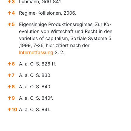
↑
3
Luhmann, GdG 841.
↑
4
Regime-Kollisionen, 2006.
↑
5
Eigensinnige Produktionsregimes: Zur Ko-
evolution von Wirtschaft und Recht in den
varieties of capitalism, Soziale Systeme 5
,1999, 7-26, hier zitiert nach der
Internetfassung
S. 2.
↑
6
A. a. O. S. 826 ff.
↑
7
A. a. O. S. 830
↑
8
A. a. O. S. 840.
↑
9
A. a. O. S. 840f.
↑
10
A. a. O. S. 841.
Anmerkungen