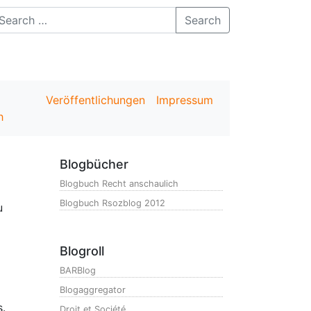
Search
Veröffentlichungen
Impressum
h
Blogbücher
Blogbuch Recht anschaulich
Blogbuch Rsozblog 2012
u
Blogroll
BARBlog
Blogaggregator
.
Droit et Société