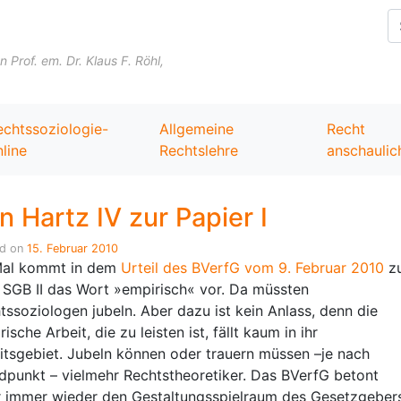
Skip to content
Prof. em. Dr. Klaus F. Röhl,
echtssoziologie-
Allgemeine
Recht
line
Rechtslehre
anschaulic
n Hartz IV zur Papier I
ed on
15. Februar 2010
Mal kommt in dem
Urteil des BVerfG vom 9. Februar 2010
z
 SGB II das Wort »empirisch« vor. Da müssten
tssoziologen jubeln. Aber dazu ist kein Anlass, denn die
ische Arbeit, die zu leisten ist, fällt kaum in ihr
itsgebiet. Jubeln können oder trauern müssen –je nach
dpunkt – vielmehr Rechtstheoretiker. Das BVerfG betont
 immer wieder den Gestaltungsspielraum des Gesetzgebers