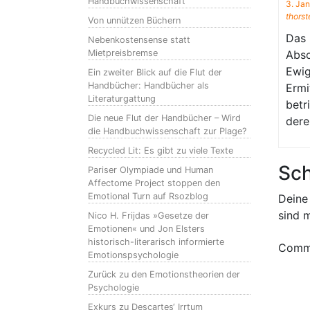
Handbuchwissenschaft
3. Ja
thors
Von unnützen Büchern
Das 
Nebenkostensense statt
Mietpreisbremse
Absc
Ewig
Ein zweiter Blick auf die Flut der
Handbücher: Handbücher als
Ermi
Literaturgattung
betr
Die neue Flut der Handbücher – Wird
dere
die Handbuchwissenschaft zur Plage?
Recycled Lit: Es gibt zu viele Texte
Sch
Pariser Olympiade und Human
Affectome Project stoppen den
Emotional Turn auf Rsozblog
Deine 
sind 
Nico H. Frijdas »Gesetze der
Emotionen« und Jon Elsters
historisch-literarisch informierte
Comm
Emotionspsychologie
Zurück zu den Emotionstheorien der
Psychologie
Exkurs zu Descartes‘ Irrtum