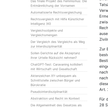
Das finale Projekt des Feminismus: Die
Tats
Entmännlichung der Vornamen
Verw
Automatisierte Rechtsvergleichung
Erme
Rechtsvergleich mit Hilfe Künstlicher
zwis
Intelligenz (KI)
Rech
Vergleichsobjekte und
ause
Vergleichsmengen
Zivi
Der Vergleich des Vergleichs als Weg
zur Interdisziplinarität
Zur 
Sollen Gerichte auf die Akzeptanz
best
ihrer Urteile Rücksicht nehmen?
Best
ChatGPT-Test: Caravaning kollidiert
eing
mit Wirtschaft und Gesellschaft
nach
Aktenzeichen XY-unbequem als
nach
Schnittstelle zwischen Bürger und
dies
Bürokratie
Art.
Pseudointerdisziplinarität
Abstraktion und Recht im Kontext
Für 
28 S
Die Allgemeinheit des Gesetzes als