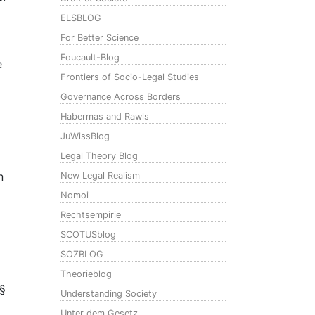
ELSBLOG
For Better Science
Foucault-Blog
e
Frontiers of Socio-Legal Studies
Governance Across Borders
Habermas and Rawls
JuWissBlog
Legal Theory Blog
n
New Legal Realism
Nomoi
Rechtsempirie
SCOTUSblog
SOZBLOG
Theorieblog
 §
Understanding Society
Unter dem Gesetz