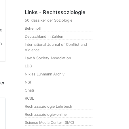
Links - Rechtssoziologie
50 Klassiker der Soziologie
Behemoth
ie
Deutschland in Zahlen
h
International Journal of Conflict and
Violence
Law & Society Association
LDG
Niklas Luhmann Archiv
der
NSF
Oñati
RCSL
Rechtssoziologie Lehrbuch
Rechtssoziologie-online
Science Media Center (SMC)