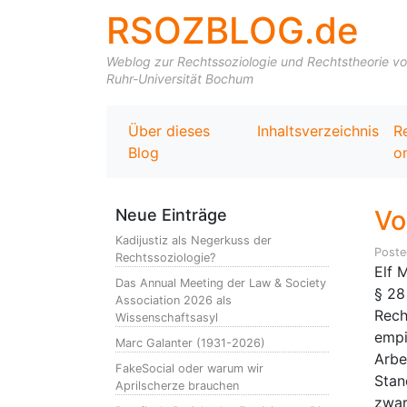
RSOZBLOG.de
Weblog zur Rechtssoziologie und Rechtstheorie von 
Ruhr-Universität Bochum
Über dieses
Inhaltsverzeichnis
R
Blog
on
Vo
Neue Einträge
Kadijustiz als Negerkuss der
Post
Rechtssoziologie?
Elf 
Das Annual Meeting der Law & Society
§ 28
Association 2026 als
Rech
Wissenschaftsasyl
empir
Marc Galanter (1931-2026)
Arbe
FakeSocial oder warum wir
Stan
Aprilscherze brauchen
zwar