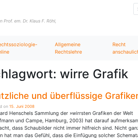
Skip to content
Prof. em. Dr. Klaus F. Röhl,
echtssoziologie-
Allgemeine
Recht
line
Rechtslehre
anschaulic
hlagwort:
wirre Grafik
tzliche und überflüssige Grafike
ed on
15. Juni 2008
ard Henschels Sammlung der »wirrsten Grafiken der Welt
fmann und Campe, Hamburg, 2003) hat darauf aufmerksa
cht, dass Schaubilder nicht immer hilfreich sind. Nicht gan
en hat man das Gefühl, dass die Einfügung solcher Schemat