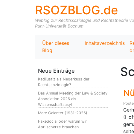
RSOZBLOG.de
Weblog zur Rechtssoziologie und Rechtstheorie von 
Ruhr-Universität Bochum
Über dieses
Inhaltsverzeichnis
R
Blog
on
Sc
Neue Einträge
Kadijustiz als Negerkuss der
Rechtssoziologie?
Nü
Das Annual Meeting der Law & Society
Association 2026 als
Post
Wissenschaftsasyl
Gerh
Marc Galanter (1931-2026)
(Hof
FakeSocial oder warum wir
gema
Aprilscherze brauchen
selt