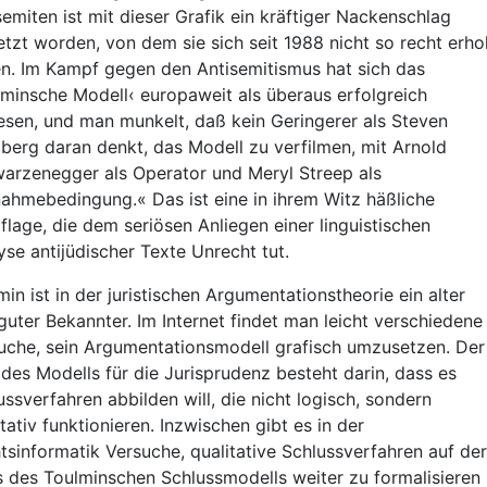
semiten ist mit dieser Grafik ein kräftiger Nackenschlag
etzt worden, von dem sie sich seit 1988 nicht so recht erho
n. Im Kampf gegen den Antisemitismus hat sich das
lminsche Modell‹ europaweit als überaus erfolgreich
esen, und man munkelt, daß kein Geringerer als Steven
lberg daran denkt, das Modell zu verfilmen, mit Arnold
arzenegger als Operator und Meryl Streep als
ahmebedingung.« Das ist eine in ihrem Witz häßliche
iflage, die dem seriösen Anliegen einer linguistischen
yse antijüdischer Texte Unrecht tut.
min ist in der juristischen Argumentationstheorie ein alter
guter Bekannter. Im Internet findet man leicht verschiedene
uche, sein Argumentationsmodell grafisch umzusetzen. Der
 des Modells für die Jurisprudenz besteht darin, dass es
ussverfahren abbilden will, die nicht logisch, sondern
itativ funktionieren. Inzwischen gibt es in der
tsinformatik Versuche, qualitative Schlussverfahren auf der
s des Toulminschen Schlussmodells weiter zu formalisieren