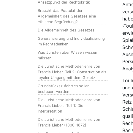
Ansatzpunkt der Rechtskritik
Anti
Braucht das Postulat der
vers
Allgemeinheit des Gesetzes eine
habe
ethische Begründung?
›Tou
Die Allgemeinheit des Gesetzes
erwi
Generalisierung und Individualisierung
Spie
im Rechtsdenken
Schw
Was Juristen über Wissen wissen
Ausn
müssen
Pers
Die Juristische Methodenlehre von
Anal
Francis Lieber. Teil 2: Construction als
loyaler Umgang mit dem Gesetz
Toul
Grundstückszufahrten sollen
und 
besteuert werden
Vers
Die Juristische Methodenlehre von
Reiz
Francis Lieber. Teil 1: Die
Schl
Interpretation
qual
Die Juristische Methodenlehre von
Rech
Francis Lieber (1800-1872)
Basi