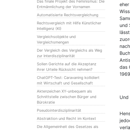
Das finale Projekt des Feminismus: Die
eher
Entmännlichung der Vornamen
Wiss
Automatisierte Rechtsvergleichung
Samm
Rechtsvergleich mit Hilfe Künstlicher
und 
Intelligenz (KI)
läss
Vergleichsobjekte und
zuor
Vergleichsmengen
nach
Der Vergleich des Vergleichs als Weg
Buch
zur Interdisziplinarität
Anti
Sollen Gerichte auf die Akzeptanz
das 
ihrer Urteile Rücksicht nehmen?
1969
ChatGPT-Test: Caravaning kollidiert
mit Wirtschaft und Gesellschaft
Aktenzeichen XY-unbequem als
Und 
Schnittstelle zwischen Bürger und
Bürokratie
Pseudointerdisziplinarität
Hens
Abstraktion und Recht im Kontext
jedo
Die Allgemeinheit des Gesetzes als
verl