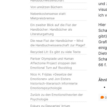
Handbuchwissenschaft
und 
Von unnützen Büchern
visu
Nebenkostensense statt
ich 
Mietpreisbremse
Hier
Ein zweiter Blick auf die Flut der
Handbücher: Handbücher als
Scha
Literaturgattung
gibt
Die neue Flut der Handbücher – Wird
Graf
die Handbuchwissenschaft zur Plage?
eini
Recycled Lit: Es gibt zu viele Texte
Diet
Scha
Pariser Olympiade und Human
Affectome Project stoppen den
66 f.
Emotional Turn auf Rsozblog
Nico H. Frijdas »Gesetze der
Emotionen« und Jon Elsters
Ähnl
historisch-literarisch informierte
Emotionspsychologie
Zurück zu den Emotionstheorien der
0
Psychologie
Exkurs zu Descartes‘ Irrtum