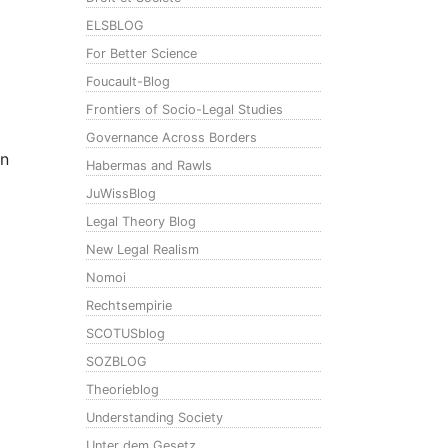
ELSBLOG
For Better Science
Foucault-Blog
Frontiers of Socio-Legal Studies
Governance Across Borders
en
Habermas and Rawls
JuWissBlog
Legal Theory Blog
New Legal Realism
Nomoi
Rechtsempirie
SCOTUSblog
SOZBLOG
Theorieblog
Understanding Society
Unter dem Gesetz