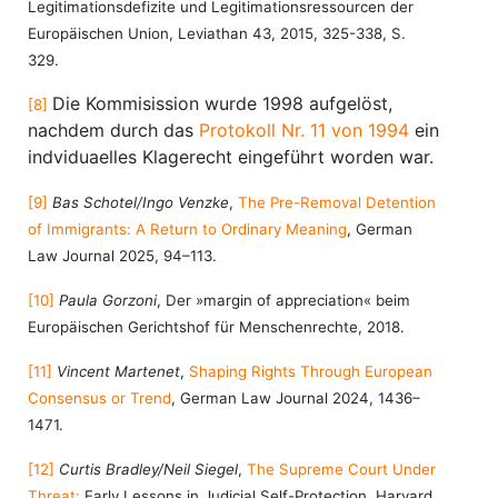
Legitimationsdefizite und Legitimationsressourcen der
Europäischen Union, Leviathan 43, 2015, 325-338, S.
329.
Die Kommisission wurde 1998 aufgelöst,
[8]
nachdem durch das
Protokoll Nr. 11 von 1994
ein
indviduaelles Klagerecht eingeführt worden war.
[9]
Bas Schotel/Ingo Venzke
,
The Pre-Removal Detention
of Immigrants: A Return to Ordinary Meaning
, German
Law Journal 2025, 94–113.
[10]
Paula Gorzoni
, Der »margin of appreciation« beim
Europäischen Gerichtshof für Menschenrechte, 2018.
[11]
Vincent Martenet
,
Shaping Rights Through European
Consensus or Trend
, German Law Journal 2024, 1436–
1471.
[12]
Curtis Bradley/Neil Siegel
,
The Supreme Court Under
Threat:
Early Lessons in Judicial Self-Protection, Harvard