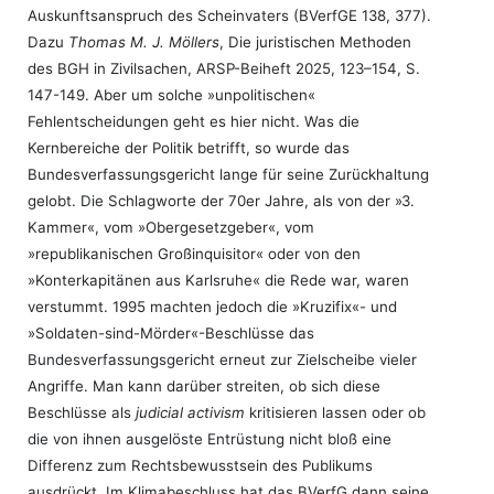
Auskunftsanspruch des Scheinvaters (BVerfGE 138, 377).
Dazu
Thomas M. J. Möllers
, Die juristischen Methoden
des BGH in Zivilsachen, ARSP-Beiheft 2025, 123–154, S.
147-149. Aber um solche »unpolitischen«
Fehlentscheidungen geht es hier nicht. Was die
Kernbereiche der Politik betrifft, so wurde das
Bundesverfassungsgericht lange für seine Zurückhaltung
gelobt. Die Schlagworte der 70er Jahre, als von der »3.
Kammer«, vom »Obergesetzgeber«, vom
»republikanischen Großinquisitor« oder von den
»Konterkapitänen aus Karlsruhe« die Rede war, waren
verstummt. 1995 machten jedoch die »Kruzifix«- und
»Soldaten-sind-Mörder«-Beschlüsse das
Bundesverfassungsgericht erneut zur Zielscheibe vieler
Angriffe. Man kann darüber streiten, ob sich diese
Beschlüsse als
judicial activism
kritisieren lassen oder ob
die von ihnen ausgelöste Entrüstung nicht bloß eine
Differenz zum Rechtsbewusstsein des Publikums
ausdrückt. Im Klimabeschluss hat das BVerfG dann seine