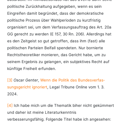
politische Zurückhaltung aufgegeben, wenn es sein
Eingreifen damit begründet, dass der demokratische
politische Prozess über Wahlperioden zu kurzfristig
organisiert sei, um dem Verfassungsauftrag des Art. 20a
GG gerecht zu werden (E 157, 30 Rn. 206). Allerdings hat
es den Zeitgeist so gut getroffen, dass ihm (fast) alle
politischen Parteien Beifall spendeten. Nur bornierte
Rechtstheoretiker monieren, das Gericht habe, um zu
seinem Ergebnis zu gelangen, ein subjektives Recht auf
künftige Freiheit erfunden.
[3]
Oscar Genter
,
Wenn die Politik das Bun­des­ver­fas­
sungs­ge­richt igno­riert
, Legal Tribune Online vom 1. 3.
2024.
[4]
Ich habe mich um die Thematik biher nicht gekümmert
und daher ist meine Literaturkenntnis
verbesserungsfähig. Folgende Titel habe ich angesehen: